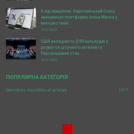
X під прицілом: Європейський Союз
звинувачує платформу Ілона Маска у
використанні...
15.07.2025
США вкладають $ 90 мільярдів у
розвиток штучного інтелекту:
Пенсильванія стає...
16.07.2025
ПОПУЛЯРНА КАТЕГОРІЯ
Dernières nouvelles et articles
1517