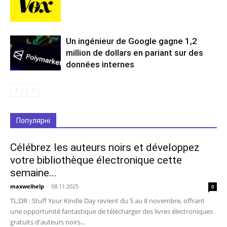
Un ingénieur de Google gagne 1,2
million de dollars en pariant sur des
données internes
Популярні
Célébrez les auteurs noirs et développez
votre bibliothèque électronique cette
semaine...
maxwelhelp
-
08.11.2025
0
TL;DR : Stuff Your Kindle Day revient du 5 au 8 novembre, offrant
une opportunité fantastique de télécharger des livres électroniques
gratuits d'auteurs noirs...