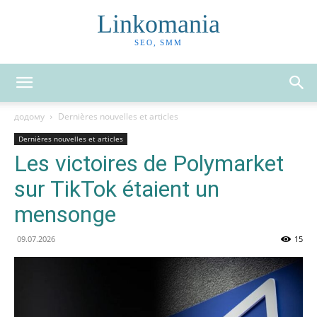
Linkomania
SEO, SMM
додому
Dernières nouvelles et articles
Dernières nouvelles et articles
Les victoires de Polymarket
sur TikTok étaient un
mensonge
09.07.2026
15