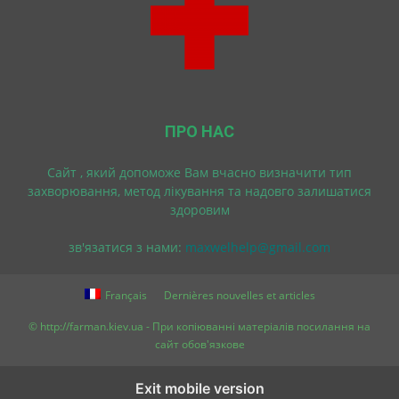
ПРО НАС
Cайт , який допоможе Вам вчасно визначити тип
захворювання, метод лікування та надовго залишатися
здоровим
зв'язатися з нами:
maxwelhelp@gmail.com
Français
Dernières nouvelles et articles
© http://farman.kiev.ua - При копіюванні матеріалів посилання на
сайт обов'язкове
Exit mobile version