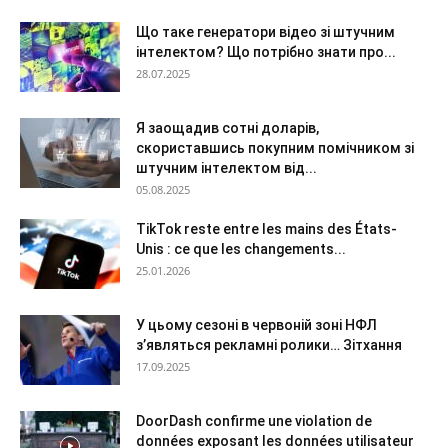
Що таке генератори відео зі штучним
інтелектом? Що потрібно знати про...
28.07.2025
Я заощадив сотні доларів,
скориставшись покупним помічником зі
штучним інтелектом від...
05.08.2025
TikTok reste entre les mains des États-
Unis : ce que les changements...
25.01.2026
У цьому сезоні в червоній зоні НФЛ
з’являться рекламні ролики… Зітхання
17.09.2025
DoorDash confirme une violation de
données exposant les données utilisateur