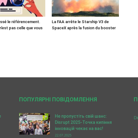
ssé le référencement.
La FAA arrête le Starship V3 de
n’est pas celle que vous
SpaceX après la fusion du booster
ПОПУЛЯРНІ ПОВІДОМЛЕННЯ
П
e
Не пропустіть свій шанс:
De
Disrupt 2025-Точка кипіння
інновацій чекає на вас!
22.07.2025