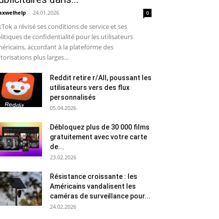
xwelhelp
-
24.01.2026
0
kTok a révisé ses conditions de service et ses
litiques de confidentialité pour les utilisateurs
éricains, accordant à la plateforme des
torisations plus larges...
Reddit retire r/All, poussant les
utilisateurs vers des flux
personnalisés
05.04.2026
Débloquez plus de 30 000 films
gratuitement avec votre carte
de...
23.02.2026
Résistance croissante : les
Américains vandalisent les
caméras de surveillance pour...
24.02.2026