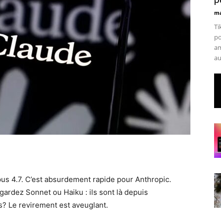
ma
Ti
po
am
au
Opus 4.7. C’est absurdement rapide pour Anthropic.
ardez Sonnet ou Haiku : ils sont là depuis
is? Le revirement est aveuglant.