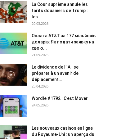
La Cour suprême annule les
tarifs douaniers de Trump :
les...
20.03.2026
Оплата AT&T за 177 мільйонів
доларів: Як подати заявку на
свою...
21.09.2025
Le dividende de l’IA : se
préparer à un avenir de
déplacement...
25.04.2026
Wordle #1792 : C’est Mover
24.05.2026
Les nouveaux casinos en ligne
du Royaume-Uni : un aperçu du