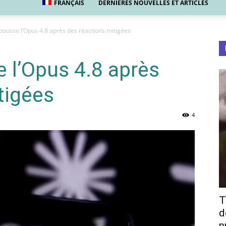
FRANÇAIS
DERNIÈRES NOUVELLES ET ARTICLES
pousse l’Opus 4.8 après des réactions mitigées
 l’Opus 4.8 après
tigées
4
T
d
p