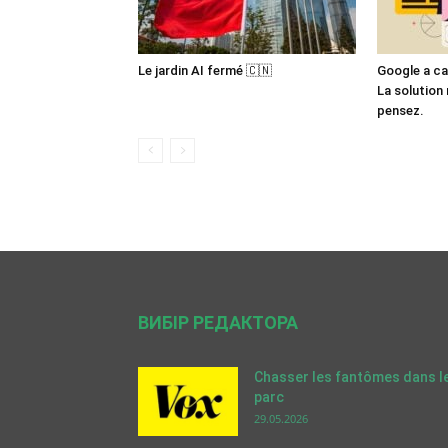
Le jardin AI fermé 🇨🇳
Google a ca
La solution 
pensez.
ВИБІР РЕДАКТОРА
Chasser les fantômes dans l
parc
29.05.2026