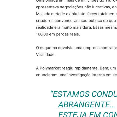
Uma olhada em mais de mil clipes do TikTok
apresentava negociações não lucrativas, e
Mais da metade exibiu interfaces totalmen
criadores convenceram seu público de que 
realidade era muito mais dura. Essas mesm
166,00 em perdas reais.
O esquema envolvia uma empresa contratan
Viralidade.
A Polymarket reagiu rapidamente. Bem, um p
anunciaram uma investigação interna em seu
“ESTAMOS CONDU
ABRANGENTE… 
ESTEJA EM CO