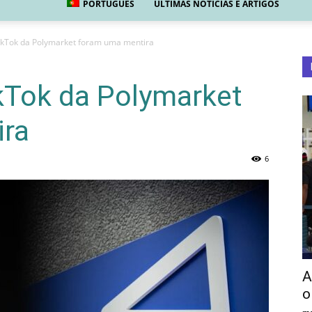
PORTUGUÊS
ÚLTIMAS NOTÍCIAS E ARTIGOS
TikTok da Polymarket foram uma mentira
ikTok da Polymarket
ira
6
A
o