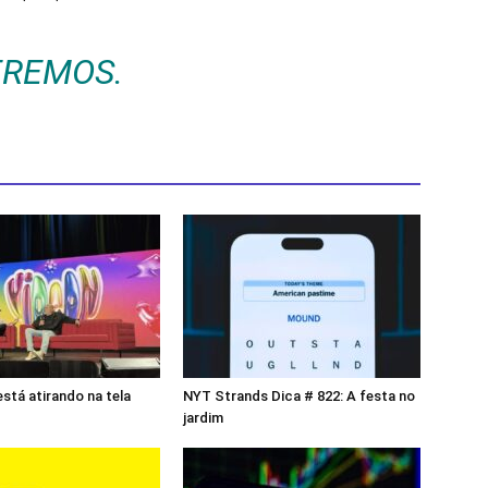
EREMOS.
stá atirando na tela
NYT Strands Dica # 822: A festa no
jardim