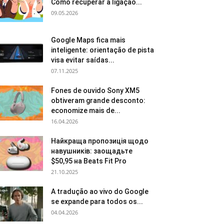
Como recuperar a ligação...
09.05.2026
Google Maps fica mais
inteligente: orientação de pista
visa evitar saídas...
07.11.2025
Fones de ouvido Sony XM5
obtiveram grande desconto:
economize mais de...
16.04.2026
Найкраща пропозиція щодо
навушників: заощадьте
$50,95 на Beats Fit Pro
21.10.2025
A tradução ao vivo do Google
se expande para todos os...
04.04.2026