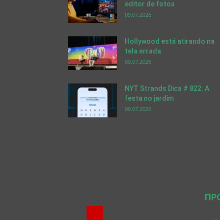
editor de fotos
09.07.2026
Hollywood está atirando na
tela errada
09.07.2026
NYT Strands Dica # 822: A
festa no jardim
09.07.2026
ПР