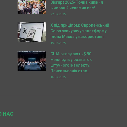
Disrupt 2025-Точка кипіння
інновацій чекає на вас!
22.07.2025
X під прицілом: Європейський
Союз звинувачує платформу
Ілона Маска у використанні...
15.07.2025
США вкладають $ 90
мільярдів у розвиток
штучного інтелекту:
Пенсильванія стає...
16.07.2025
О НАС