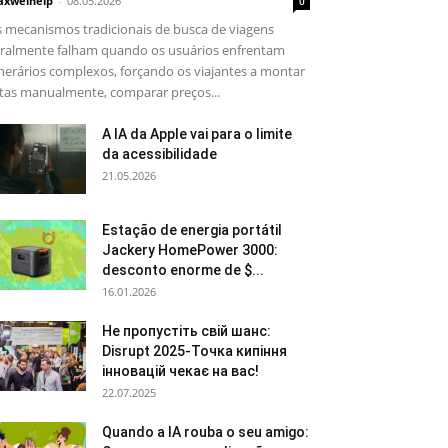
xwelhelp
-
08.05.2026
0
 mecanismos tradicionais de busca de viagens
ralmente falham quando os usuários enfrentam
inerários complexos, forçando os viajantes a montar
tas manualmente, comparar preços...
A IA da Apple vai para o limite
da acessibilidade
21.05.2026
Estação de energia portátil
Jackery HomePower 3000:
desconto enorme de $...
16.01.2026
Не пропустіть свій шанс:
Disrupt 2025-Точка кипіння
інновацій чекає на вас!
22.07.2025
Quando a IA rouba o seu amigo: