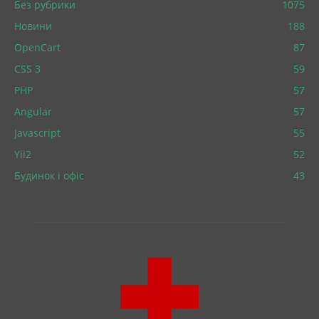
Без рубрики
1075
Новини
188
OpenCart
87
CSS 3
59
PHP
57
Angular
57
Javascript
55
Yii2
52
Будинок і офіс
43