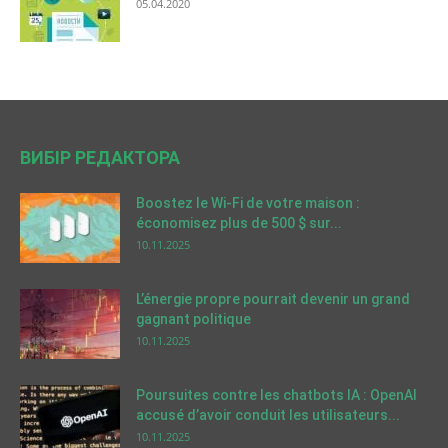
05.04.2020
ВИБІР РЕДАКТОРА
Boostez le Wi-Fi de votre maison :
économisez plus de 500 $ sur...
10.11.2025
L’énergie propre pourrait devenir un grand
gagnant politique
10.11.2025
Poursuites contre les chatbots IA : OpenAI
accusé d’avoir conduit les utilisateurs...
10.11.2025