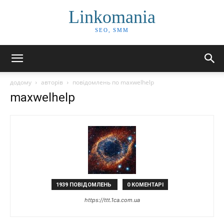
Linkomania
SEO, SMM
додому
авторів
повідомлень по maxwelhelp
maxwelhelp
1939 ПОВІДОМЛЕНЬ
0 КОМЕНТАРІ
https://ttt.1ca.com.ua