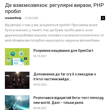
Де взаємозвязок: регулярні вирази, PHP
пробіл
maxwelhelp
-
21.04.2020
0
Від автора: з чим у вас асоціюється пробіл? Прогалина може
бути в знаннях, у памяті. Але ще буває пробіл уваги, коли
дружина розбиває машину чоловіка з-за власної косметички, по
якій обовязково потрібно нишпорити, керуючи автомобілем.
Розуміння кешування для OpenCart
06.10.2021
Доповнення до far cry 6 з лиходієм з
п’ятої частини вийде...
04.02.2022
Розпочався відкритий бета-тест mmorpg
new world. Далі – тільки реліз
09.09.2021