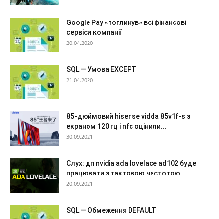
Google Pay «поглинув» всі фінансові
сервіси компанії
20.04.2020
SQL — Умова EXCEPT
21.04.2020
85-дюймовий hisense vidda 85v1f-s з
екраном 120 гц і nfc оцінили...
30.09.2021
Слух: дп nvidia ada lovelace ad102 буде
працювати з тактовою частотою...
20.09.2021
SQL — Обмеження DEFAULT