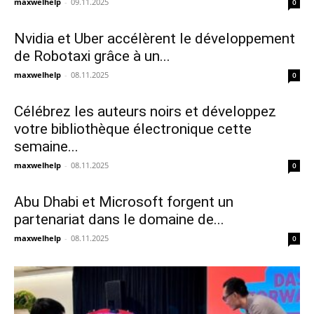
maxwelhelp
-
09.11.2025
0
Nvidia et Uber accélèrent le développement
de Robotaxi grâce à un...
maxwelhelp
-
08.11.2025
0
Célébrez les auteurs noirs et développez
votre bibliothèque électronique cette
semaine...
maxwelhelp
-
08.11.2025
0
Abu Dhabi et Microsoft forgent un
partenariat dans le domaine de...
maxwelhelp
-
08.11.2025
0