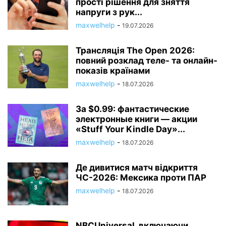
прості рішення для зняття
напруги з рук...
maxwelhelp
-
19.07.2026
Трансляція The Open 2026:
повний розклад теле- та онлайн-
показів країнами
maxwelhelp
-
18.07.2026
За $0.99: фантастические
электронные книги — акции
«Stuff Your Kindle Day»...
maxwelhelp
-
18.07.2026
Де дивитися матч відкриття
ЧС-2026: Мексика проти ПАР
maxwelhelp
-
18.07.2026
NBCUniversal, включаючи