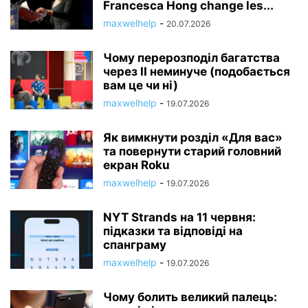
Francesca Hong change les...
maxwelhelp
-
20.07.2026
Чому перерозподіл багатства
через ІІ неминуче (подобається
вам це чи ні)
maxwelhelp
-
19.07.2026
Як вимкнути розділ «Для вас»
та повернути старий головний
екран Roku
maxwelhelp
-
19.07.2026
NYT Strands на 11 червня:
підказки та відповіді на
спанграму
maxwelhelp
-
19.07.2026
Чому болить великий палець: