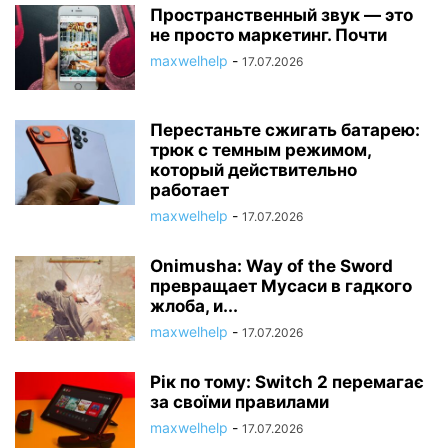
Пространственный звук — это
не просто маркетинг. Почти
maxwelhelp
-
17.07.2026
Перестаньте сжигать батарею:
трюк с темным режимом,
который действительно
работает
maxwelhelp
-
17.07.2026
Onimusha: Way of the Sword
превращает Мусаси в гадкого
жлоба, и...
maxwelhelp
-
17.07.2026
Рік по тому: Switch 2 перемагає
за своїми правилами
maxwelhelp
-
17.07.2026