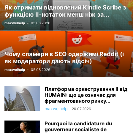
Як отримати відновлений Kindle Scribe з
функцією ІІ-нотаток менш ніж за...
maxwelhelp
-
05.08.2026
Чому спамери в SEO одержимі Reddit (і
як модератори дають відсіч)
maxwelhelp
-
05.08.2026
Платформа оркестрування ІІ від
HUMAIN: що це означає для
фрагментованого ринку...
maxwelhelp
-
20.07.2026
Pourquoi la candidature du
gouverneur socialiste de