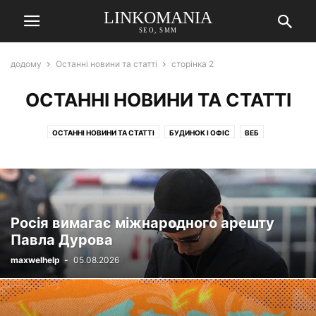
LINKOMANIA
SEO, SMM
додому
Останні новини та статті
сторінка 2
ОСТАННІ НОВИНИ ТА СТАТТІ
ОСТАННІ НОВИНИ ТА СТАТТІ
БУДИНОК І ОФІС
ВЕБ
ЯК СТВОРИТИ САЙТ
Росія вимагає міжнародного арешту
Павла Дурова
maxwelhelp
-
05.08.2026