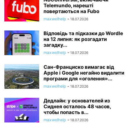
Telemundo, нарешті
повертаються на Fubo
maxwelhelp
-
18.07.2026
Відповідь та підказки до Wordle
на 12 липня: як розгадати
загадку...
maxwelhelp
-
18.07.2026
Сан-Франциско вимагає від
Apple і Google негайно видалити
програми для «оголення»...
maxwelhelp
-
18.07.2026
Дедлайн: у основателей из
Сиднея осталось 48 часов,
чтобы попасть в...
maxwelhelp
-
18.07.2026