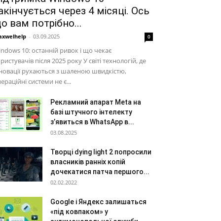
акінчується через 4 місяці. Ось
о вам потрібно...
xwelhelp
-
03.09.2025
0
ndows 10: останній ривок і що чекає
ристувачів після 2025 року У світі технологій, де
новації рухаються з шаленою швидкістю,
ераційні системи не є...
Рекламний апарат Meta на
базі штучного інтелекту
з’явиться в WhatsApp в...
03.08.2025
Творці dying light 2 попросили
власників ранніх копій
дочекатися патча першого...
02.02.2022
Google і Яндекс залишаться
«під ковпаком» у