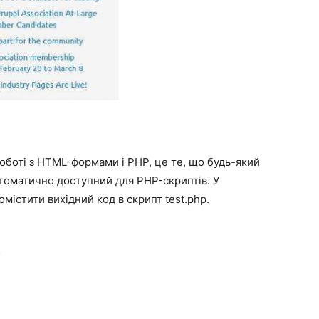
оботі з HTML-формами і PHP, це те, що будь-який
томатично доступний для PHP-скриптів. У
істити вихідний код в скрипт test.php.
;