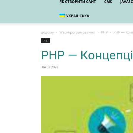
ЯК СТВОРИТИ САЙТ
CMS
JAVASC
УКРАЇНСЬКА
додому
Web-програмування
PHP
PHP — Конц
PHP
PHP — Концепці
04.02.2022