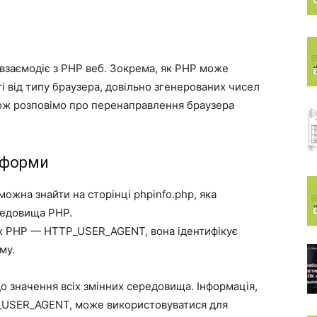
к взаємодіє з PHP веб. Зокрема, як PHP може
і від типу браузера, довільно згенерованих чисел
кож розповімо про перенаправлення браузера
атформи
ожна знайти на сторінці phpinfo.php, яка
редовища PHP.
их PHP — HTTP_USER_AGENT, вона ідентифікує
му.
о значення всіх змінних середовища. Інформація,
P_USER_AGENT, може використовуватися для