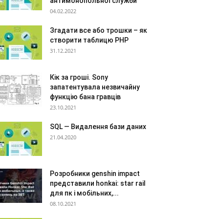
антимонопольної служби
04.02.2022
Згадати все або трошки – як
створити таблицю PHP
31.12.2021
Кік за гроші. Sony
запатентувала незвичайну
функцію бана гравців
23.10.2021
SQL — Видалення бази даних
21.04.2020
Розробники genshin impact
представили honkai: star rail
для пк і мобільних,...
08.10.2021