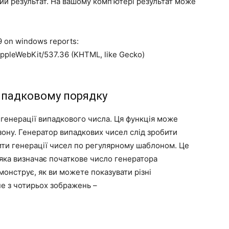
ий результат. На вашому комп’ютері результат може
 on windows reports:
AppleWebKit/537.36 (KHTML, like Gecko)
ипадковому порядку
 генерації випадкового числа. Ця функція може
зону. Генератор випадкових чисел слід зробити
ти генерації чисел по регулярному шаблоном. Це
 яка визначає початкове число генератора
онструє, як ви можете показувати різні
е з чотирьох зображень –