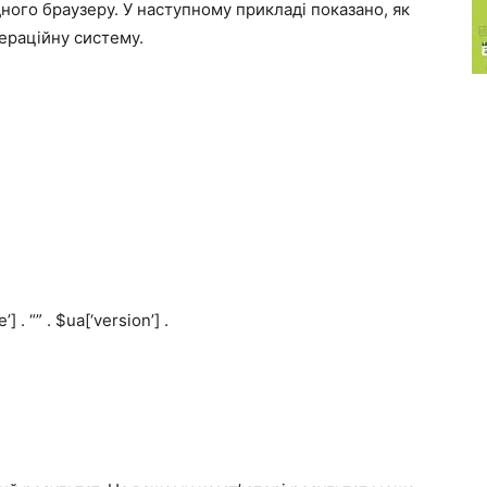
ного браузеру. У наступному прикладі показано, як
пераційну систему.
. “” . $ua[‘version’] .