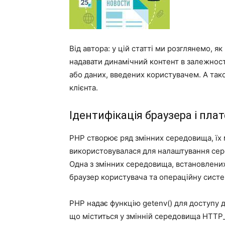
Від автора: у цій статті ми розглянемо, я
надавати динамічний контент в залежност
або даних, введених користувачем. А та
клієнта.
Ідентифікація браузера і пл
PHP створює ряд змінних середовища, їх м
використовувалася для налаштування се
Одна з змінних середовища, встановлен
браузер користувача та операційну систе
PHP надає функцію getenv() для доступу д
що міститься у змінній середовища HTT