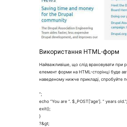
Використання HTML-форм
Найважливіше, що слід враховувати при р
елемент форми на HTML-сторінці буде ав
наведеному нижче прикладі, спробуйте пом
“;
echo “You are “. $_POST[‘age’]. ” years old.”
exit();
}
?&gt;