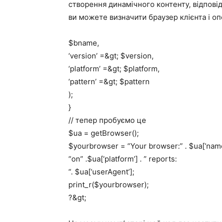
створення динамічного контенту, відповід
ви можете визначити браузер клієнта і о
$bname,
‘version’ =&gt; $version,
‘platform’ =&gt; $platform,
‘pattern’ =&gt; $pattern
);
}
// тепер пробуємо це
$ua = getBrowser();
$yourbrowser = “Your browser:” . $ua[‘name’] 
“on” .$ua[‘platform’] . ” reports:
“. $ua[‘userAgent’];
print_r($yourbrowser);
?&gt;