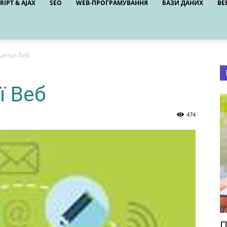
RIPT & AJAX
SEO
WEB-ПРОГРАМУВАННЯ
БАЗИ ДАНИХ
ВЕ
епції Веб
ї Веб
474
П