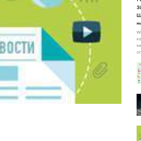
з
щ
ma
Wi
ко
ін
оп