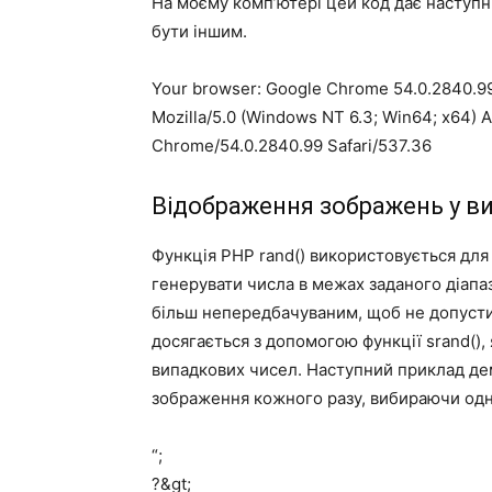
На моєму комп’ютері цей код дає наступн
бути іншим.
Your browser: Google Chrome 54.0.2840.99
Mozilla/5.0 (Windows NT 6.3; Win64; x64) 
Chrome/54.0.2840.99 Safari/537.36
Відображення зображень у в
Функція PHP rand() використовується для
генерувати числа в межах заданого діапа
більш непередбачуваним, щоб не допусти
досягається з допомогою функції srand(),
випадкових чисел. Наступний приклад дем
зображення кожного разу, вибираючи одн
“;
?&gt;