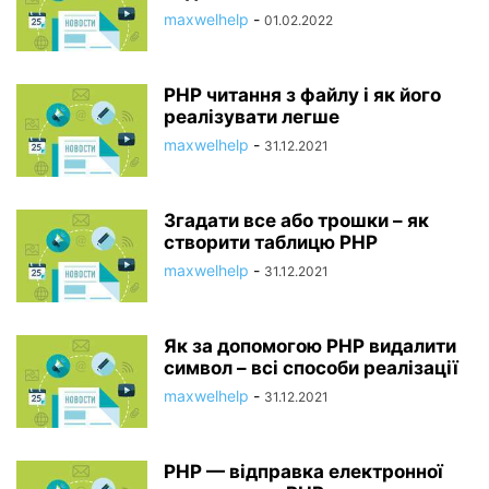
maxwelhelp
-
01.02.2022
PHP читання з файлу і як його
реалізувати легше
maxwelhelp
-
31.12.2021
Згадати все або трошки – як
створити таблицю PHP
maxwelhelp
-
31.12.2021
Як за допомогою PHP видалити
символ – всі способи реалізації
maxwelhelp
-
31.12.2021
PHP — відправка електронної