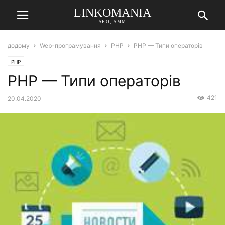
LINKOMANIA
SEO, SMM
додому
Web-програмування
PHP
PHP — Типи операторів
PHP
PHP — Типи операторів
421
20.04.2020