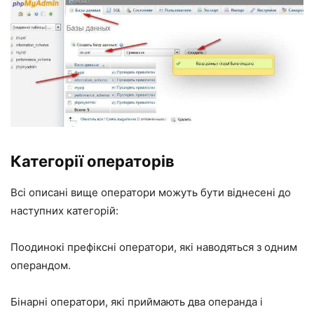
Категорії операторів
Всі описані вище оператори можуть бути віднесені до
наступних категорій:
Поодинокі префіксні оператори, які наводяться з одним
операндом.
Бінарні оператори, які приймають два операнда і