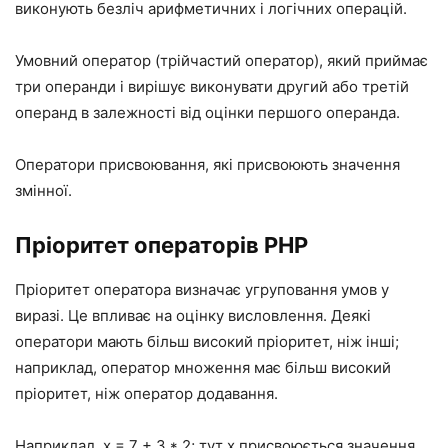
виконують безліч арифметичних і логічних операцій.
Умовний оператор (трійчастий оператор), який приймає
три операнди і вирішує виконувати другий або третій
операнд в залежності від оцінки першого операнда.
Оператори присвоювання, які присвоюють значення
змінної.
Пріоритет операторів PHP
Пріоритет оператора визначає угруповання умов у
виразі. Це впливає на оцінку висловлення. Деякі
оператори мають більш високий пріоритет, ніж інші;
наприклад, оператор множення має більш високий
пріоритет, ніж оператор додавання.
Наприклад, x = 7 + 3 * 2; тут x присвоюється значення