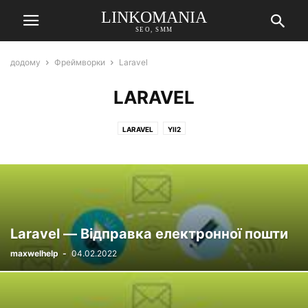
LINKOMANIA
SEO, SMM
додому
Фреймворки
Laravel
LARAVEL
LARAVEL
YII2
Laravel — Відправка електронної пошти
maxwelhelp
-
04.02.2022