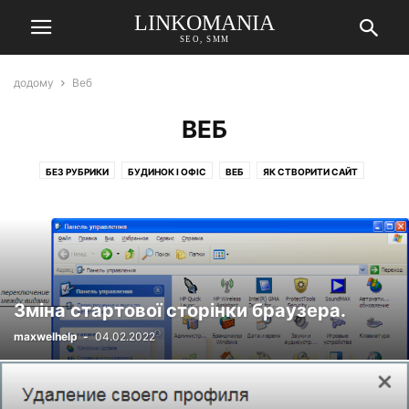
LINKOMANIA
SEO, SMM
додому
Веб
ВЕБ
БЕЗ РУБРИКИ
БУДИНОК І ОФІС
ВЕБ
ЯК СТВОРИТИ САЙТ
Зміна стартової сторінки браузера.
maxwelhelp
-
04.02.2022