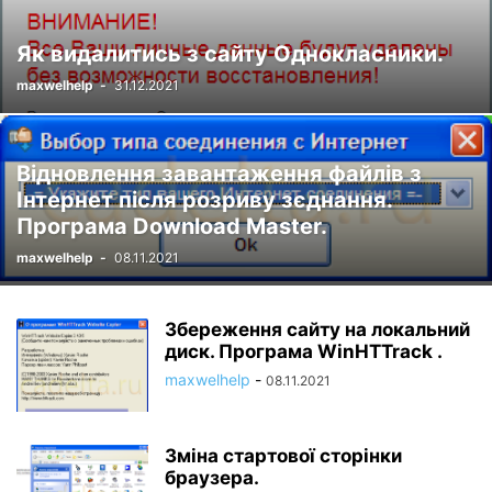
Як видалитись з сайту Однокласники.
maxwelhelp
-
31.12.2021
Відновлення завантаження файлів з
Інтернет після розриву зєднання.
Програма Download Master.
maxwelhelp
-
08.11.2021
Збереження сайту на локальний
диск. Програма WinHTTrack .
maxwelhelp
-
08.11.2021
Зміна стартової сторінки
браузера.