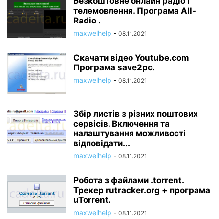
Безкоштовне онлайн радіо і
телемовлення. Програма All-
Radio .
maxwelhelp
-
08.11.2021
Скачати відео Youtube.com
Програма save2pc.
maxwelhelp
-
08.11.2021
Збір листів з різних поштових
сервісів. Включення та
налаштування можливості
відповідати...
maxwelhelp
-
08.11.2021
Робота з файлами .torrent.
Трекер rutracker.org + програма
uTorrent.
maxwelhelp
-
08.11.2021