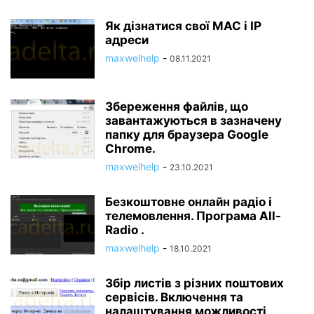
Як дізнатися свої MAC і IP
адреси
maxwelhelp
-
08.11.2021
Збереження файлів, що
завантажуються в зазначену
папку для браузера Google
Chrome.
maxwelhelp
-
23.10.2021
Безкоштовне онлайн радіо і
телемовлення. Програма All-
Radio .
maxwelhelp
-
18.10.2021
Збір листів з різних поштових
сервісів. Включення та
налаштування можливості