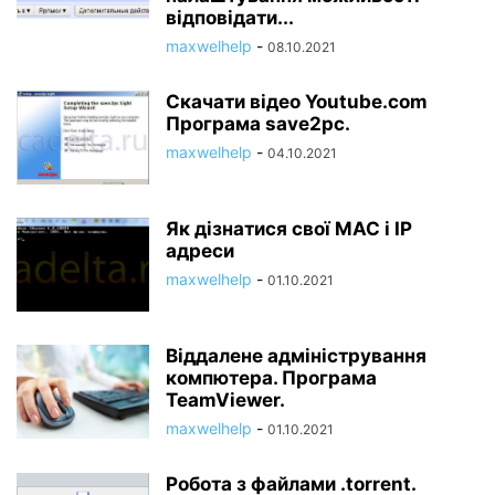
відповідати...
maxwelhelp
-
08.10.2021
Скачати відео Youtube.com
Програма save2pc.
maxwelhelp
-
04.10.2021
Як дізнатися свої MAC і IP
адреси
maxwelhelp
-
01.10.2021
Віддалене адміністрування
компютера. Програма
TeamViewer.
maxwelhelp
-
01.10.2021
Робота з файлами .torrent.