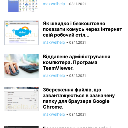
maxwelhelp
-
08.11.2021
Як швидко і безкоштовно
показати комусь через Інтернет
свій робочий стіл...
maxwelhelp
-
08.11.2021
Віддалене адміністрування
компютера. Програма
TeamViewer.
maxwelhelp
-
08.11.2021
Збереження файлів, що
завантажуються в зазначену
папку для браузера Google
Chrome.
maxwelhelp
-
08.11.2021