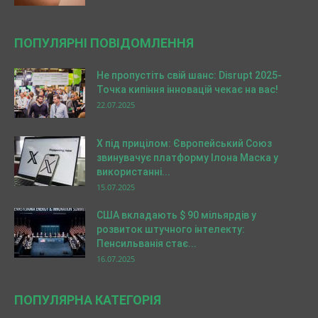
ПОПУЛЯРНІ ПОВІДОМЛЕННЯ
Не пропустіть свій шанс: Disrupt 2025-
Точка кипіння інновацій чекає на вас!
22.07.2025
X під прицілом: Європейський Союз
звинувачує платформу Ілона Маска у
використанні...
15.07.2025
США вкладають $ 90 мільярдів у
розвиток штучного інтелекту:
Пенсильванія стає...
16.07.2025
ПОПУЛЯРНА КАТЕГОРІЯ