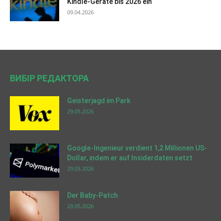
Kindle-Geräte bis 2026 ein
09.04.2026
ВИБІР РЕДАКТОРА
Geisterjagd im Park
29.05.2026
Google-Ingenieur verdient 1,2 Millionen US-
Dollar, indem er auf Insiderdaten setzt
29.05.2026
Der Baby-Patch
29.05.2026