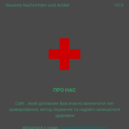
Neueste Nachrichten und Artikel
1513
ПРО НАС
Cайт , який допоможе Вам вчасно визначити тип
захворювання, метод лікування та надовго залишатися
здоровим
зв'язатися з нами:
maxwelhelp@gmail.com