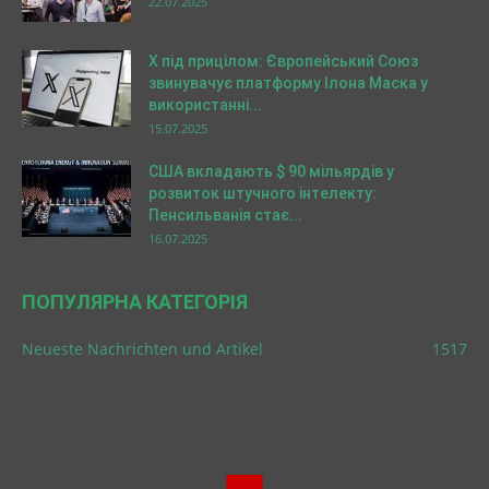
22.07.2025
X під прицілом: Європейський Союз
звинувачує платформу Ілона Маска у
використанні...
15.07.2025
США вкладають $ 90 мільярдів у
розвиток штучного інтелекту:
Пенсильванія стає...
16.07.2025
ПОПУЛЯРНА КАТЕГОРІЯ
Neueste Nachrichten und Artikel
1517