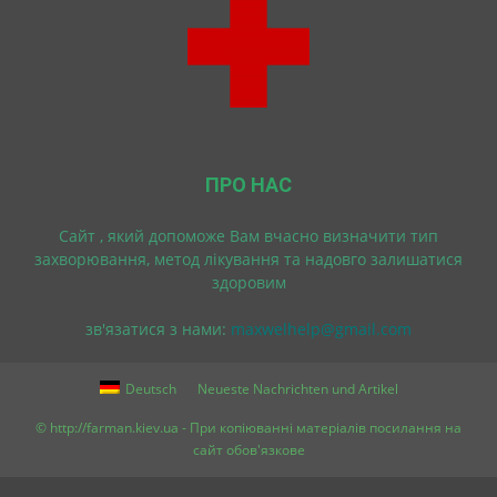
ПРО НАС
Cайт , який допоможе Вам вчасно визначити тип
захворювання, метод лікування та надовго залишатися
здоровим
зв'язатися з нами:
maxwelhelp@gmail.com
Deutsch
Neueste Nachrichten und Artikel
© http://farman.kiev.ua - При копіюванні матеріалів посилання на
сайт обов'язкове