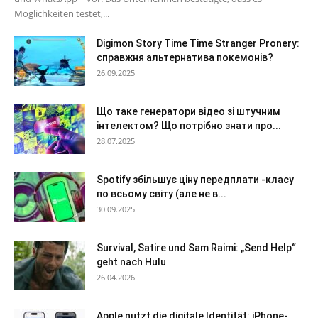
Möglichkeiten testet,...
Digimon Story Time Time Stranger Pronery:
справжня альтернатива покемонів?
26.09.2025
Що таке генератори відео зі штучним
інтелектом? Що потрібно знати про...
28.07.2025
Spotify збільшує ціну передплати -класу
по всьому світу (але не в...
30.09.2025
Survival, Satire und Sam Raimi: „Send Help“
geht nach Hulu
26.04.2026
Apple nutzt die digitale Identität: iPhone-