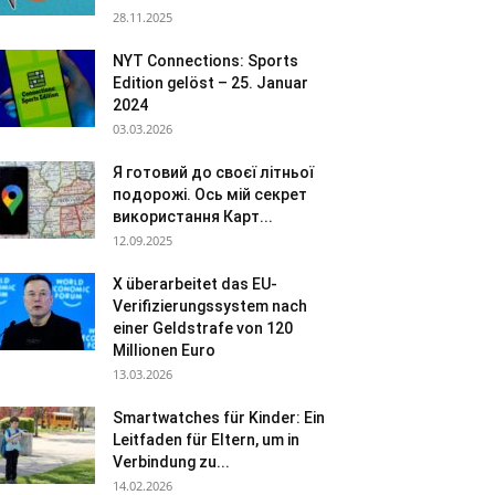
28.11.2025
NYT Connections: Sports
Edition gelöst – 25. Januar
2024
03.03.2026
Я готовий до своєї літньої
подорожі. Ось мій секрет
використання Карт...
12.09.2025
X überarbeitet das EU-
Verifizierungssystem nach
einer Geldstrafe von 120
Millionen Euro
13.03.2026
Smartwatches für Kinder: Ein
Leitfaden für Eltern, um in
Verbindung zu...
14.02.2026