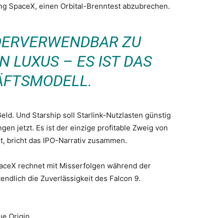
ng SpaceX, einen Orbital-Brenntest abzubrechen.
DERVERWENDBAR ZU
N LUXUS – ES IST DAS
ÄFTSMODELL.
eld. Und Starship soll Starlink-Nutzlasten günstig
gen jetzt. Es ist der einzige profitable Zweig von
it, bricht das IPO-Narrativ zusammen.
paceX rechnet mit Misserfolgen während der
tendlich die Zuverlässigkeit des Falcon 9.
ue Origin.