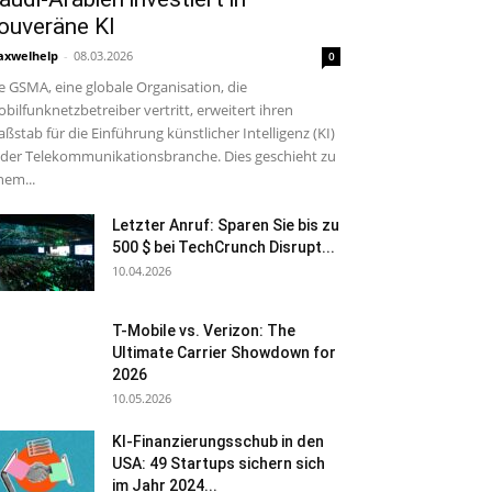
ouveräne KI
xwelhelp
-
08.03.2026
0
e GSMA, eine globale Organisation, die
bilfunknetzbetreiber vertritt, erweitert ihren
ßstab für die Einführung künstlicher Intelligenz (KI)
 der Telekommunikationsbranche. Dies geschieht zu
nem...
Letzter Anruf: Sparen Sie bis zu
500 $ bei TechCrunch Disrupt...
10.04.2026
T-Mobile vs. Verizon: The
Ultimate Carrier Showdown for
2026
10.05.2026
KI-Finanzierungsschub in den
USA: 49 Startups sichern sich
im Jahr 2024...