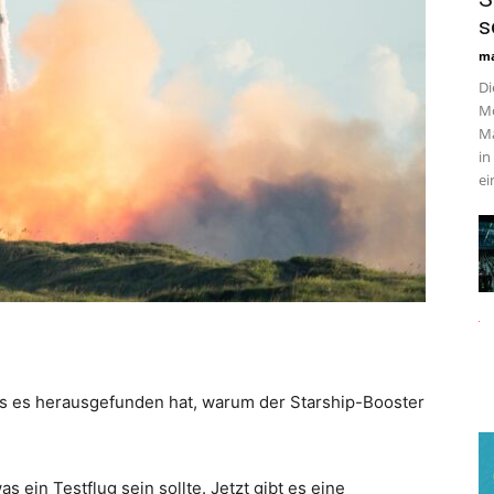
s
ma
Di
Mo
Ma
in
ei
bis es herausgefunden hat, warum der Starship-Booster
s ein Testflug sein sollte. Jetzt gibt es eine