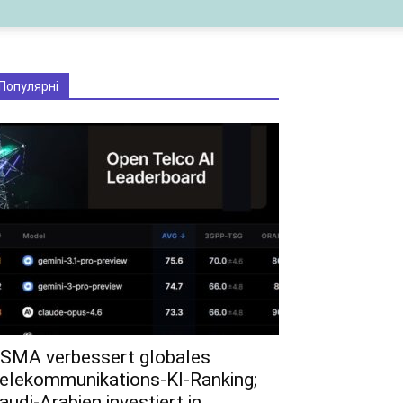
Популярні
SMA verbessert globales
elekommunikations-KI-Ranking;
audi-Arabien investiert in