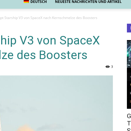
DEUTSCH
NEUESTE NACHRICHTEN UND ARTIKEL
pt Starship V3 von SpaceX nach Kernschmelze des Boosters
ship V3 von SpaceX
ze des Boosters
3
G
T
S