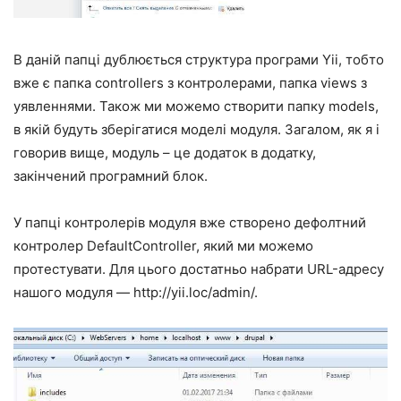
В даній папці дублюється структура програми Yii, тобто
вже є папка controllers з контролерами, папка views з
уявленнями. Також ми можемо створити папку models,
в якій будуть зберігатися моделі модуля. Загалом, як я і
говорив вище, модуль – це додаток в додатку,
закінчений програмний блок.
У папці контролерів модуля вже створено дефолтний
контролер DefaultController, який ми можемо
протестувати. Для цього достатньо набрати URL-адресу
нашого модуля — http://yii.loc/admin/.