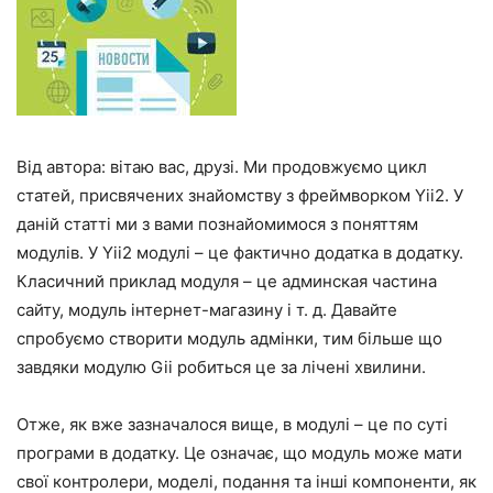
Від автора: вітаю вас, друзі. Ми продовжуємо цикл
статей, присвячених знайомству з фреймворком Yii2. У
даній статті ми з вами познайомимося з поняттям
модулів. У Yii2 модулі – це фактично додатка в додатку.
Класичний приклад модуля – це админская частина
сайту, модуль інтернет-магазину і т. д. Давайте
спробуємо створити модуль адмінки, тим більше що
завдяки модулю Gii робиться це за лічені хвилини.
Отже, як вже зазначалося вище, в модулі – це по суті
програми в додатку. Це означає, що модуль може мати
свої контролери, моделі, подання та інші компоненти, як