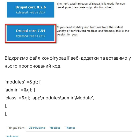
Відкриємо файл конфігурації веб-додатки та вставимо у
нього пропонований код.
‘modules’ =&gt; [
‘admin’ =&gt; [
‘class’ =&gt; ‘app\modules\admin\Module’,
],
],