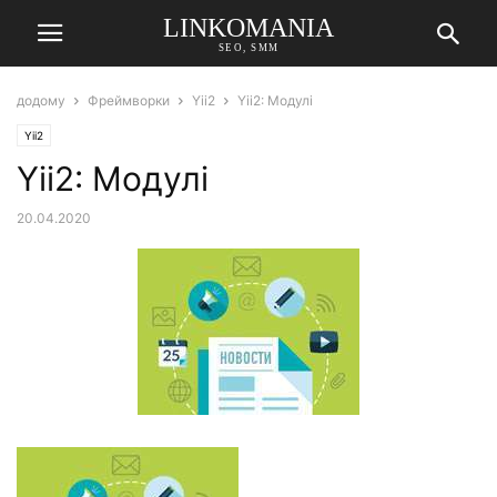
LINKOMANIA
SEO, SMM
додому
Фреймворки
Yii2
Yii2: Модулі
Yii2
Yii2: Модулі
20.04.2020