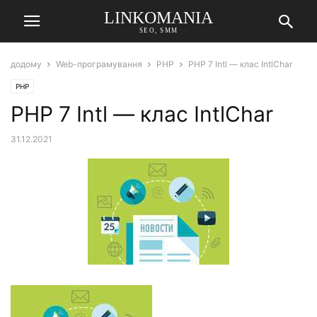
LINKOMANIA
SEO, SMM
додому
Web-програмування
PHP
PHP 7 Intl — клас IntlChar
PHP
PHP 7 Intl — клас IntlChar
31.12.2021