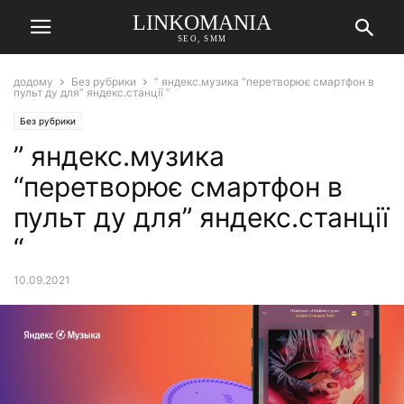
LINKOMANIA
SEO, SMM
додому
Без рубрики
” яндекс.музика “перетворює смартфон в
пульт ду для” яндекс.станції “
Без рубрики
” яндекс.музика
“перетворює смартфон в
пульт ду для” яндекс.станції
“
10.09.2021