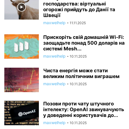
господарства: віртуальні
огорожі прийдуть до Данії та
Швеції
maxwelhelp
-
11.11.2025
Прискоріть свій домашній Wi-Fi:
заощадьте понад 500 доларів на
системі Mesh...
maxwelhelp
-
10.11.2025
Чиста енергія може стати
великим політичним виграшем
maxwelhelp
-
10.11.2025
Позови проти чату штучного
інтелекту: OpenAI звинувачують
у доведенні користувачів до...
maxwelhelp
-
10.11.2025