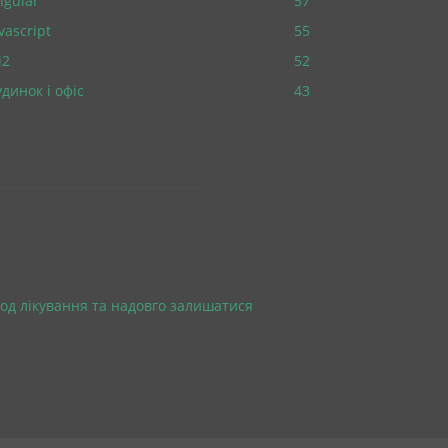
ngular
57
vascript
55
i2
52
динок і офіс
43
од лікування та надовго залишатися