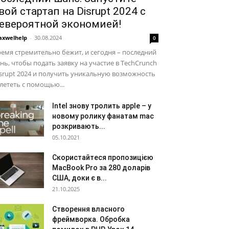
вой стартап на Disrupt 2024 с
евероятной экономией!
xwelhelp
-
30.08.2024
0
емя стремительно бежит, и сегодня – последний
нь, чтобы подать заявку на участие в TechCrunch
srupt 2024 и получить уникальную возможность
лететь с помощью...
Intel знову тролить apple – у
новому ролику фанатам mac
розкривають...
05.10.2021
Скористайтеся пропозицією
MacBook Pro за 280 доларів
США, доки є в...
21.10.2025
Створення власного
фреймворка. Обробка