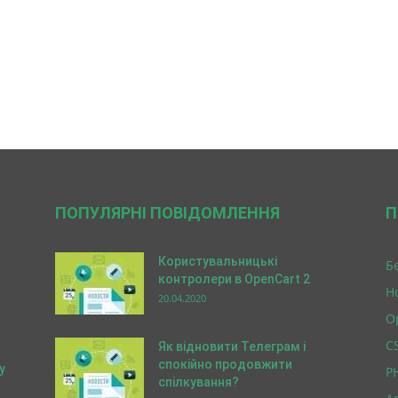
ПОПУЛЯРНІ ПОВІДОМЛЕННЯ
П
Користувальницькі
Б
контролери в OpenCart 2
Н
20.04.2020
O
C
Як відновити Телеграм і
спокійно продовжити
у
P
спілкування?