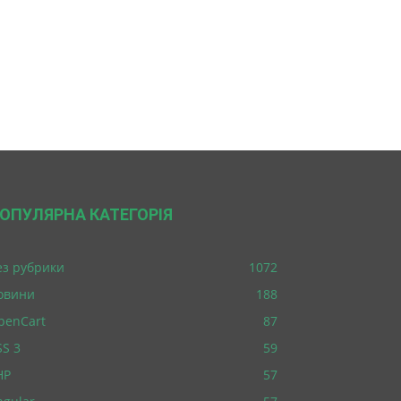
ОПУЛЯРНА КАТЕГОРІЯ
ез рубрики
1072
овини
188
penCart
87
SS 3
59
HP
57