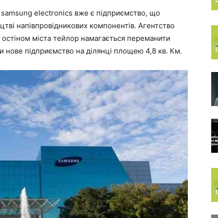
 samsung electronics вже є підприємство, що
цтві напівпровідникових компонентів. Агентство
 з остіном міста тейлор намагається переманити
 нове підприємство на ділянці площею 4,8 кв. Км.