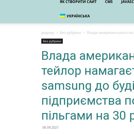
ЯК СТВОРИТИ САЙТ
CMS
JAVASC
УКРАЇНСЬКА
додому
Без рубрики
Влада американського міс
Без рубрики
Влада американ
тейлор намагає
samsung до буд
підприємства 
пільгами на 30 
06.09.2021