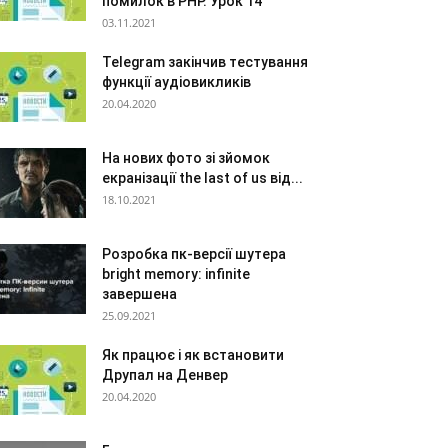
помилок в PHP. Урок 14
03.11.2021
Telegram закінчив тестування
функції аудіовикликів
20.04.2020
На нових фото зі зйомок
екранізації the last of us від...
18.10.2021
Розробка пк-версії шутера
bright memory: infinite
завершена
25.09.2021
Як працює і як встановити
Друпал на Денвер
20.04.2020