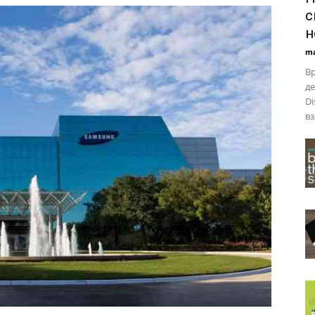
с
н
ma
Вр
де
Di
вз