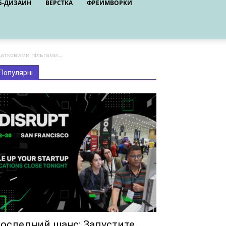
Б-ДИЗАЙН
ВЕРСТКА
ФРЕЙМВОРКИ
атковими пільгами...
Популярні
оследний шанс: Запустите