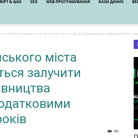
RIPT & AJAX
SEO
WEB-ПРОГРАМУВАННЯ
БАЗИ ДАНИХ
ВЕ
та тейлор намагається залучити samsung до будівництва підприємства под
ського міста
ться залучити
івництва
податковими
років
181
П