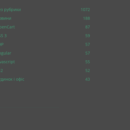
ез рубрики
1072
овини
188
penCart
87
SS 3
59
HP
57
ngular
57
vascript
55
i2
52
динок і офіс
43