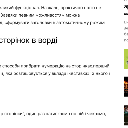
a
великий функціонал. На жаль, практично ніхто не
ma
о. Завдяки певним можливостям можна
Ви
д, сформувати заголовки в автоматичному режимі.
де
ба
торінок в ворді
по
ва способи прибрати нумерацію на сторінках.перший
ї, яка розташовується у вкладці «вставка». З нього і
 сторінки”, один раз натискаємо по ній і чекаємо,