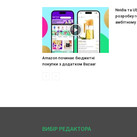
Nvidia та 
розробку r
амбітному
Amazon починає бюджетні
покупки з додатком Bazaar
ВИБІР РЕДАКТОРА