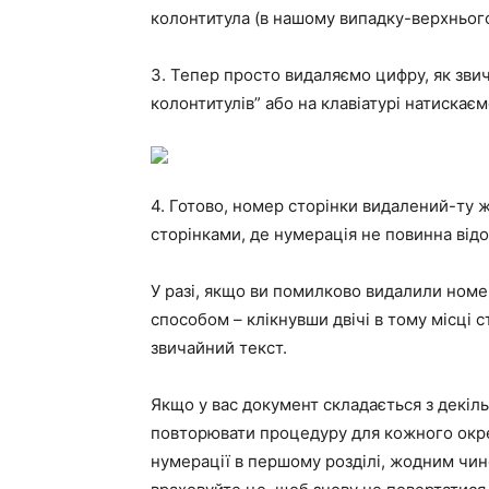
колонтитула (в нашому випадку-верхнього
3. Тепер просто видаляємо цифру, як звич
колонтитулів” або на клавіатурі натискаємо
4. Готово, номер сторінки видалений-ту 
сторінками, де нумерація не повинна від
У разі, якщо ви помилково видалили номер
способом – клікнувши двічі в тому місці с
звичайний текст.
Якщо у вас документ складається з декільк
повторювати процедуру для кожного окре
нумерації в першому розділі, жодним чин