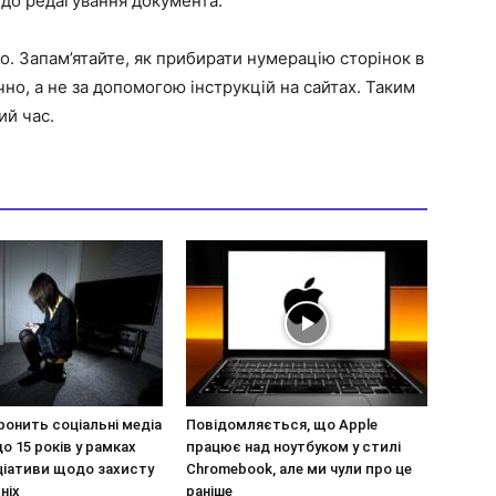
 до редагування документа.
о. Запам’ятайте, як прибирати нумерацію сторінок в
но, а не за допомогою інструкцій на сайтах. Таким
ий час.
ронить соціальні медіа
Повідомляється, що Apple
до 15 років у рамках
працює над ноутбуком у стилі
іціативи щодо захисту
Chromebook, але ми чули про це
ніх
раніше