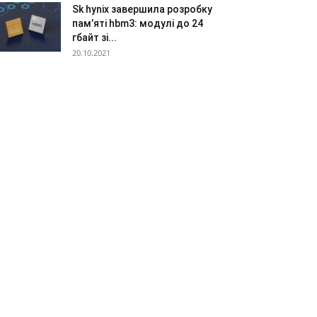
Sk hynix завершила розробку
пам’яті hbm3: модулі до 24
гбайт зі...
20.10.2021