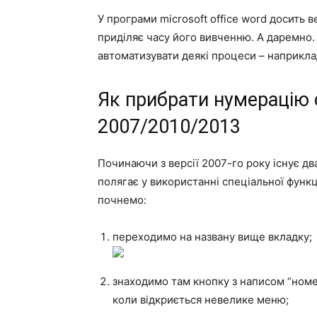
У програми microsoft office word досить 
приділяє часу його вивченню. А даремн
автоматизувати деякі процеси – наприкла
Як прибрати нумерацію с
2007/2010/2013
Починаючи з версії 2007-го року існує д
полягає у використанні спеціальної функці
почнемо:
переходимо на названу вище вкладку;
знаходимо там кнопку з написом “номер
коли відкриється невелике меню;