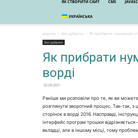
ЯК СТВОРИТИ САЙТ
CMS
JAVASC
УКРАЇНСЬКА
додому
Без рубрики
Як прибрати нумерацію ст
Без рубрики
Як прибрати ну
ворді
02.09.2021
Раніше ми розповіли про те, як ви может
розглянути зворотний процес. Так-так, з ц
сторінок в ворді 2016. Насправді, інструкц
інтерфейс програм трошки відрізняється 
вкладці, але в іншому місці, тому пробле