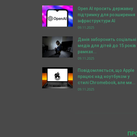
Open AI просить державну
підтримку для розширення
інфраструктури AI
09.11.2025
Данія заборонить соціальні
медіа для дітей до 15 років 
рамках...
09.11.2025
Повідомляється, що Apple
працює над ноутбуком у
стилі Chromebook, але ми...
09.11.2025
ПР