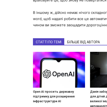
враховуйте це, щоб знову не повертатися
В іншому ж, дійсно немає нічого складног
word, щоб надалі робити все це автоматич
чином ви зможете заощадити дорогоцінн
СТАТТІ ПО ТЕМІ
БІЛЬШЕ ВІД АВТОРА
Open AI просить державну
Данія забо
підтримку для розширення
для дітей 
інфраструктури AI
великої ін
неповноліт