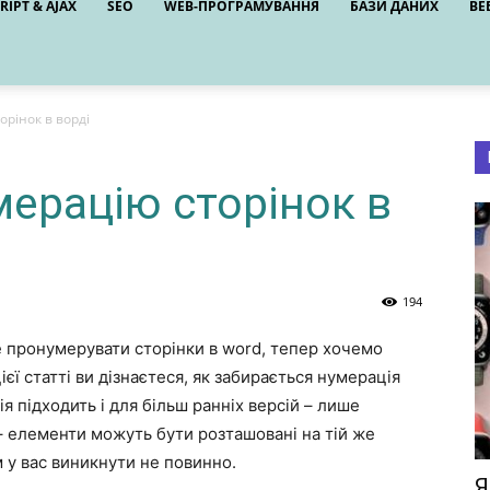
RIPT & AJAX
SEO
WEB-ПРОГРАМУВАННЯ
БАЗИ ДАНИХ
ВЕ
орінок в ворді
мерацію сторінок в
194
е пронумерувати сторінки в word, тепер хочемо
ієї статті ви дізнаєтеся, як забирається нумерація
ія підходить і для більш ранніх версій – лише
– елементи можуть бути розташовані на тій же
м у вас виникнути не повинно.
Я