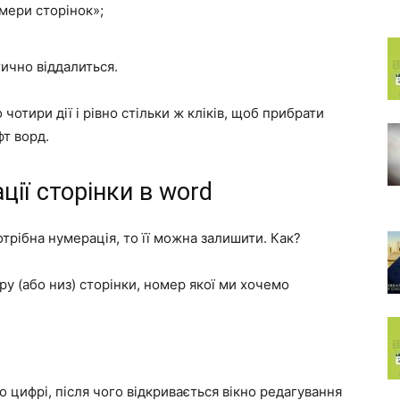
мери сторінок»;
ично віддалиться.
чотири дії і рівно стільки ж кліків, щоб прибрати
т ворд.
ії сторінки в word
трібна нумерація, то її можна залишити. Как?
ру (або низ) сторінки, номер якої ми хочемо
о цифрі, після чого відкривається вікно редагування