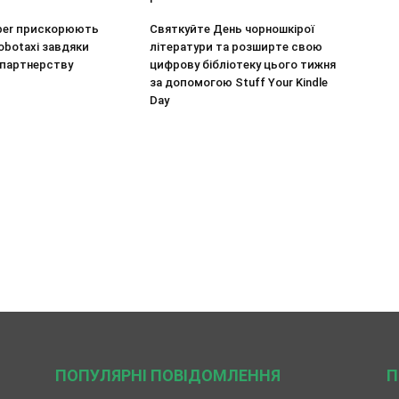
Uber прискорюють
Святкуйте День чорношкірої
obotaxi завдяки
літератури та розширте свою
 партнерству
цифрову бібліотеку цього тижня
за допомогою Stuff Your Kindle
Day
ПОПУЛЯРНІ ПОВІДОМЛЕННЯ
П