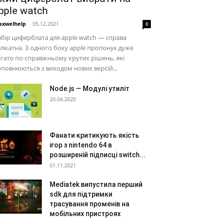
pple watch
xwelhelp
-
05.12.2021
0
бір циферблата для apple watch — справа
лікатна. З одного боку apple пропонує дуже
гато по-справжньому крутих рішень, які
повнюються з виходом нових версій...
Node.js — Модулі утиліт
20.04.2020
Фанати критикують якість
ігор з nintendo 64 в
розширеній підписці switch...
01.11.2021
Mediatek випустила перший
sdk для підтримки
трасування променів на
мобільних пристроях