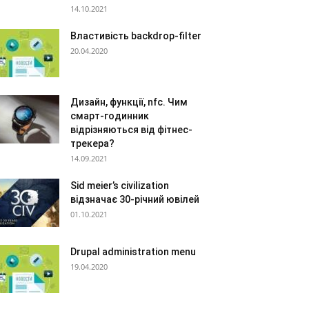
14.10.2021
Властивість backdrop-filter
20.04.2020
Дизайн, функції, nfc. Чим
смарт-годинник
відрізняються від фітнес-
трекера?
14.09.2021
Sid meier’s civilization
відзначає 30-річний ювілей
01.10.2021
Drupal administration menu
19.04.2020