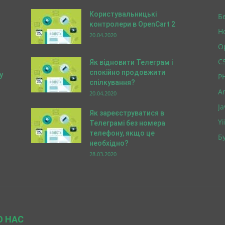
Користувальницькі
Б
контролери в OpenCart 2
Н
20.04.2020
O
C
Як відновити Телеграм і
спокійно продовжити
у
P
спілкування?
A
20.04.2020
Ja
Як зареєструватися в
Yi
Телеграмі без номера
телефону, якщо це
Бу
необхідно?
28.03.2020
О НАС