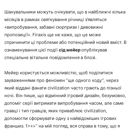
Шанувальники можуть очікувати, що в найближчі кілька
місяців в рамках святкування річниці з’являться
«випробування, забавні сюрпризи і дивовижні
пропозиції». Firaxis ще не каже, що це може
спричинити ці проблеми або потенційний новий вміст. В
ознаменування цієї події
сід мейер
опублікував
спеціальне вітальне повідомлення в блозі.
Мейер користується можливістю, щоб поділитися
зауваженнями про феномен “ще одного ходу”, через
який віддані фанати civilization часто грають до пізньої
ночі. Він пише, що відмінний ігровий дизайн, безумовно,
допоміг серії витримати випробування часом, але саме
гравці і тип гравців, яких приваблює civilization,
допомогли сформувати одну з найвідоміших ігрових
франшиз. 1>«>” на мій погляд, вся справа в тому, що я