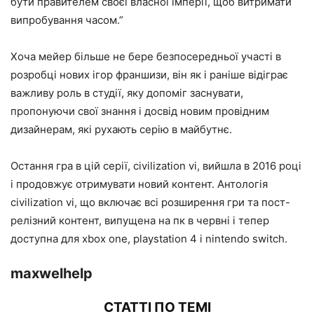
бути правителем своєї власної імперії, щоб витримати
випробування часом.”
Хоча мейер більше не бере безпосередньої участі в
розробці нових ігор франшизи, він як і раніше відіграє
важливу роль в студії, яку допоміг заснувати,
пропонуючи свої знання і досвід новим провідним
дизайнерам, які рухають серію в майбутнє.
Остання гра в цій серії, civilization vi, вийшла в 2016 році
і продовжує отримувати новий контент. Антологія
civilization vi, що включає всі розширення гри та пост-
релізний контент, випущена на пк в червні і тепер
доступна для xbox one, playstation 4 і nintendo switch.
maxwelhelp
СТАТТІ ПО ТЕМІ