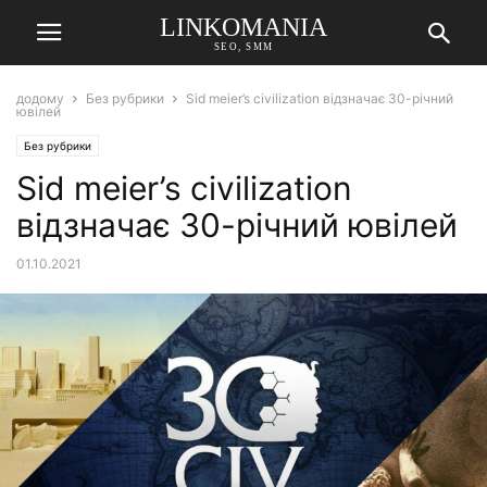
LINKOMANIA
SEO, SMM
додому
Без рубрики
Sid meier’s civilization відзначає 30-річний
ювілей
Без рубрики
Sid meier’s civilization
відзначає 30-річний ювілей
01.10.2021