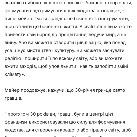
вважаю глибоко людською рисою – бажанні створювати,
формувати і підтримувати шлях людства на краще», –
пише мейер. “мати грандіозне бачення та інструменти,
щоб втілити це бачення в життя. У civilization ви можете
привести свій народ до процвітання, ведучи мир, а не
війну. Або ви можете створити цивілізацію, яка понад
усе цінує мистецтво і культуру. Ви можете заснувати
релігію і поширити її по всьому світу, або ви можете
вжити заходів, щоб уповільнити і навіть запобігти зміні
клімату».
Мейер продовжує, кажучи, що 30-річчя гри-це свято
гравців.
” протягом 30 років ви, гравці, були в центрі цієї
франшизи-використовували цю силу для формування
людства, для створення кращого або гіршого світу, щоб