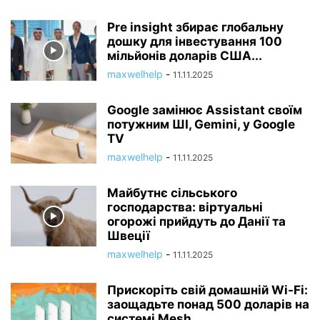
Pre insight збирає глобальну
дошку для інвестування 100
мільйонів доларів США...
maxwelhelp
-
11.11.2025
Google замінює Assistant своїм
потужним ШІ, Gemini, у Google
TV
maxwelhelp
-
11.11.2025
Майбутнє сільського
господарства: віртуальні
огорожі прийдуть до Данії та
Швеції
maxwelhelp
-
11.11.2025
Прискоріть свій домашній Wi-Fi:
заощадьте понад 500 доларів на
системі Mesh...