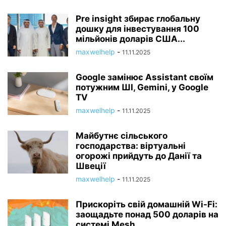
Pre insight збирає глобальну
дошку для інвестування 100
мільйонів доларів США...
maxwelhelp
-
11.11.2025
Google замінює Assistant своїм
потужним ШІ, Gemini, у Google
TV
maxwelhelp
-
11.11.2025
Майбутнє сільського
господарства: віртуальні
огорожі прийдуть до Данії та
Швеції
maxwelhelp
-
11.11.2025
Прискоріть свій домашній Wi-Fi:
заощадьте понад 500 доларів на
системі Mesh...