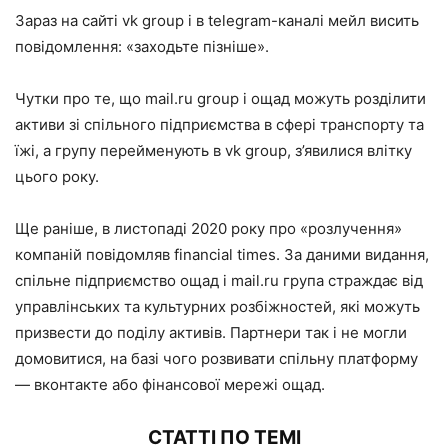
Зараз на сайті vk group і в telegram-каналі мейл висить
повідомлення: «заходьте пізніше».
Чутки про те, що mail.ru group і ощад можуть розділити
активи зі спільного підприємства в сфері транспорту та
їжі, а групу перейменують в vk group, з’явилися влітку
цього року.
Ще раніше, в листопаді 2020 року про «розлучення»
компаній повідомляв financial times. За даними видання,
спільне підприємство ощад і mail.ru група страждає від
управлінських та культурних розбіжностей, які можуть
призвести до поділу активів. Партнери так і не могли
домовитися, на базі чого розвивати спільну платформу
— вконтакте або фінансової мережі ощад.
СТАТТІ ПО ТЕМІ