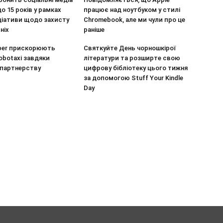
до 15 років у рамках
працює над ноутбуком у стилі
іціативи щодо захисту
Chromebook, але ми чули про це
ніх
раніше
Uber прискорюють
Святкуйте День чорношкірої
obotaxi завдяки
літератури та розширте свою
 партнерству
цифрову бібліотеку цього тижня
за допомогою Stuff Your Kindle
Day