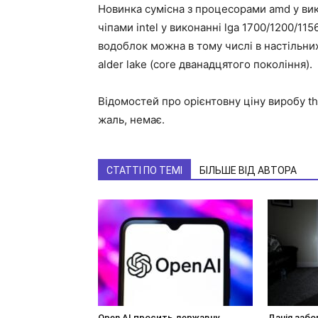
Новинка сумісна з процесорами amd у ви
чіпами intel у виконанні lga 1700/1200/11
водоблок можна в тому числі в настільних
alder lake (core дванадцятого покоління).
Відомостей про орієнтовну ціну виробу the
жаль, немає.
СТАТТІ ПО ТЕМІ
БІЛЬШЕ ВІД АВТОРА
Open AI просить державну
Данія забо