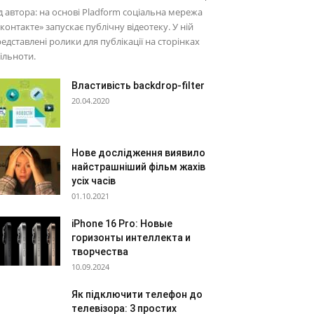
д автора: на основі Pladform соціальна мережа
контакте» запускає публічну відеотеку. У ній
едставлені ролики для публікації на сторінках
ільноти.
Властивість backdrop-filter
20.04.2020
Нове дослідження виявило
найстрашніший фільм жахів
усіх часів
01.10.2021
iPhone 16 Pro: Новые
горизонты интеллекта и
творчества
10.09.2024
Як підключити телефон до
телевізора: 3 простих