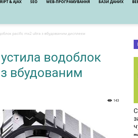
RIPT & AJAX
SEO
WEB-ПРОГРАМУВАННЯ
БАЗИ ДАНИХ
ВЕ
облок pacific mx2 ultra з вбудованим дисплеєм
пустила водоблок
a з вбудованим
143
С
з
ч
ma