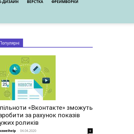
Б-ДИЗАЙН
ВЕРСТКА
ФРЕЙМВОРКИ
Популярні
пільноти «Вконтакте» зможуть
аробити за рахунок показів
ужих роликів
xwelhelp
-
04.04.2020
0