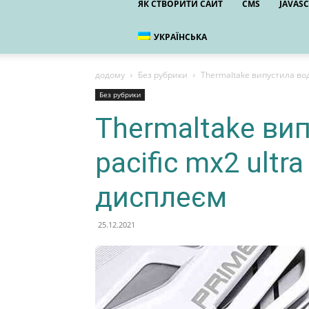
ЯК СТВОРИТИ САЙТ
CMS
JAVASC
УКРАЇНСЬКА
додому
Без рубрики
Thermaltake випустила вод
Без рубрики
Thermaltake ви
pacific mx2 ultr
дисплеєм
25.12.2021