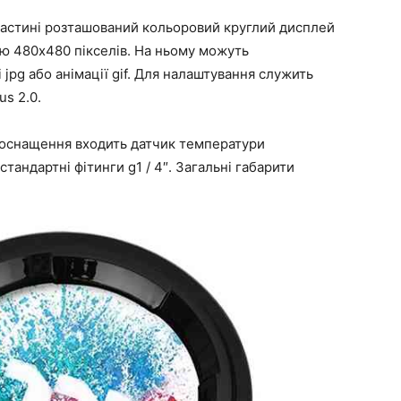
 частині розташований кольоровий круглий дисплей
тю 480х480 пікселів. На ньому можуть
 jpg або анімації gif. Для налаштування служить
us 2.0.
В оснащення входить датчик температури
андартні фітинги g1 / 4″. Загальні габарити