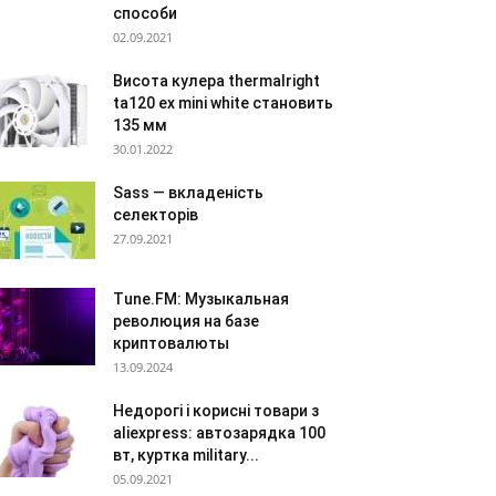
способи
02.09.2021
Висота кулера thermalright
ta120 ex mini white становить
135 мм
30.01.2022
Sass — вкладеність
селекторів
27.09.2021
Tune.FM: Музыкальная
революция на базе
криптовалюты
13.09.2024
Недорогі і корисні товари з
aliexpress: автозарядка 100
вт, куртка military...
05.09.2021