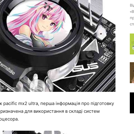
Ві
«В
пр
сп
 pacific mx2 ultra, перша інформація про підготовку
 призначена для використання в складі систем
оцесора.