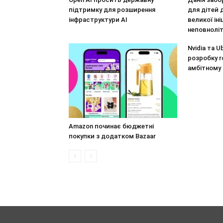
підтримку для розширення
для дітей 
інфраструктури AI
великої ін
неповноліт
Nvidia та 
розробку r
амбітному
Amazon починає бюджетні
покупки з додатком Bazaar