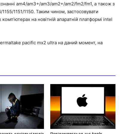
конанні am4/am3+/am3/am2+/am2/fm2/fm1, а також з
56/1155/1151/1150. Таким чином, застосовувати
 комп’ютерах на новітній апаратній платформі intel
rmaltake pacific mx2 ultra на даний момент, на
ронить соціальні медіа
Повідомляється, що Apple