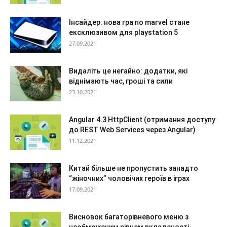
Інсайдер: нова гра по marvel стане
ексклюзивом для playstation 5
27.09.2021
Видаліть це негайно: додатки, які
віднімають час, гроші та сили
23.10.2021
Angular 4.3 HttpClient (отримання доступу
до REST Web Services через Angular)
11.12.2021
Китай більше не пропустить занадто
“жіночних” чоловічих героїв в іграх
17.09.2021
Висновок багаторівневого меню з