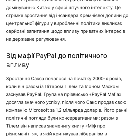
домінуванню Китаю у сфері штучного інтелекту. Це
стрімке зростання від інсайдера Кремнієвої долини до
центральної фігури у виробленні політики викликає
серйозні запитання щодо впливу приватних інтересів
на державне регулювання.
Від мафії PayPal до політичного
впливу
Зростання Сакса почалося на початку 2000-х років,
коли він разом із Пітером Тілем та Ілоном Маском
заснував PayPal. Група на прізвисько «PayPal Mafia»
досягла значного успіху, після чого Сакс продав свою
компанію Microsoft за 1,2 мільярда доларів. Його ранні
політичні погляди були консервативними: разом з
Тілем він написав знамениту книгу «Міф про
різноманіття», в якій критикував лібералізм в