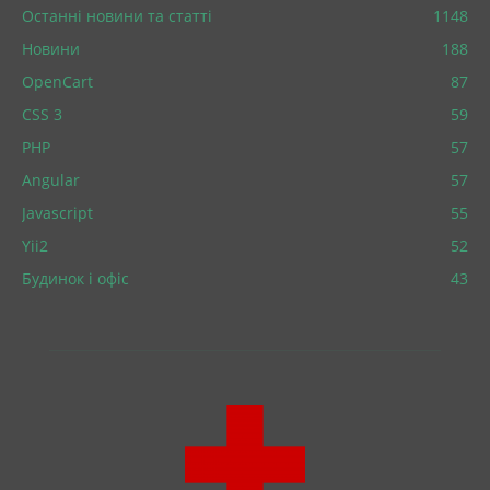
Останні новини та статті
1148
Новини
188
OpenCart
87
CSS 3
59
PHP
57
Angular
57
Javascript
55
Yii2
52
Будинок і офіс
43