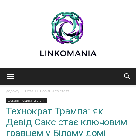
Linkomania:
додому
Останні новини та статті
Останні новини та статті
Технократ Трампа: як
Технології,
Девід Сакс стає ключовим
гравцем у Білому домі