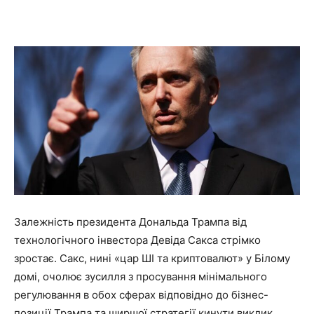
Залежність президента Дональда Трампа від
технологічного інвестора Девіда Сакса стрімко
зростає. Сакс, нині «цар ШІ та криптовалют» у Білому
домі, очолює зусилля з просування мінімального
регулювання в обох сферах відповідно до бізнес-
позиції Трампа та ширшої стратегії кинути виклик