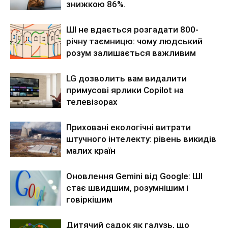
знижкою 86%.
ШІ не вдається розгадати 800-
річну таємницю: чому людський
розум залишається важливим
LG дозволить вам видалити
примусові ярлики Copilot на
телевізорах
Приховані екологічні витрати
штучного інтелекту: рівень викидів
малих країн
Оновлення Gemini від Google: ШІ
стає швидшим, розумнішим і
говіркішим
Дитячий садок як галузь, що