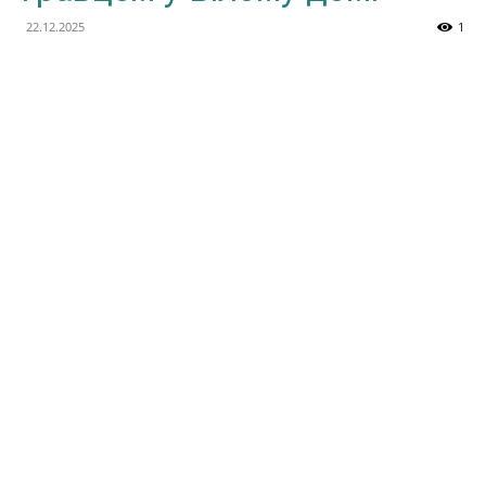
ШІ
22.12.2025
1
та
аналіз
новинок