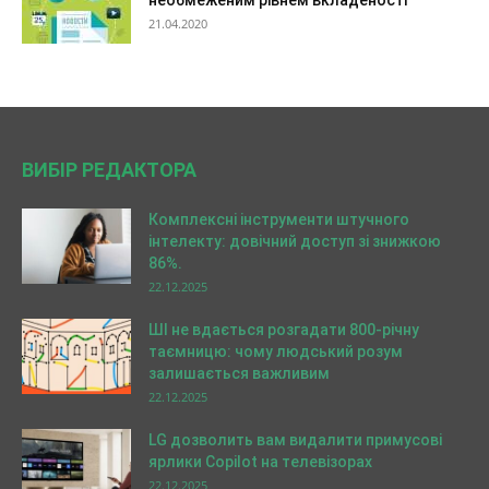
необмеженим рівнем вкладеності
21.04.2020
ВИБІР РЕДАКТОРА
Комплексні інструменти штучного
інтелекту: довічний доступ зі знижкою
86%.
22.12.2025
ШІ не вдається розгадати 800-річну
таємницю: чому людський розум
залишається важливим
22.12.2025
LG дозволить вам видалити примусові
ярлики Copilot на телевізорах
22.12.2025