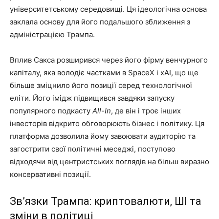
університетському середовищі. Ця ідеологічна основа
заклала основу для його подальшого зближення з
адміністрацією Трампа.
Вплив Сакса розширився через його фірму венчурного
капіталу, яка володіє частками в SpaceX і xAI, що ще
більше зміцнило його позиції серед технологічної
еліти. Його імідж підвищився завдяки запуску
популярного подкасту
All-In
, де він і троє інших
інвесторів відкрито обговорюють бізнес і політику. Ця
платформа дозволила йому завоювати аудиторію та
загострити свої політичні меседжі, поступово
відходячи від центристських поглядів на більш виразно
консервативні позиції.
Зв’язки Трампа: криптовалюти, ШІ та
зміни в політиці