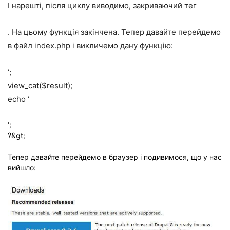
І нарешті, після циклу виводимо, закриваючий тег
. На цьому функція закінчена. Тепер давайте перейдемо
в файл index.php і викличемо дану функцію:
‘;
view_cat($result);
echo ‘
‘;
?&gt;
Тепер давайте перейдемо в браузер і подивимося, що у нас
вийшло: