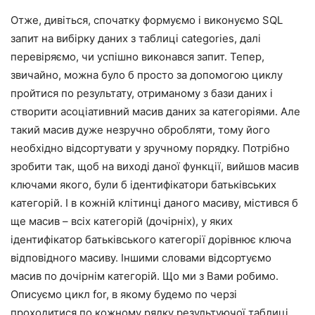
Отже, дивіться, спочатку формуємо і виконуємо SQL
запит на вибірку даних з таблиці categories, далі
перевіряємо, чи успішно виконався запит. Тепер,
звичайно, можна було б просто за допомогою циклу
пройтися по результату, отриманому з бази даних і
створити асоціативний масив даних за категоріями. Але
такий масив дуже незручно обробляти, тому його
необхідно відсортувати у зручному порядку. Потрібно
зробити так, щоб на виході даної функції, вийшов масив
ключами якого, були б ідентифікатори батьківських
категорій. І в кожній клітинці даного масиву, містився б
ще масив – всіх категорій (дочірніх), у яких
ідентифікатор батьківського категорії дорівнює ключа
відповідного масиву. Іншими словами відсортуємо
масив по дочірнім категорій. Що ми з Вами робимо.
Описуємо цикл for, в якому будемо по черзі
проходитися по кожному рядку результуючої таблиці,