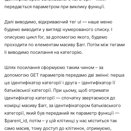
передається параметром при виклику функції.
Далі виводимо, відкриваючий тег ul — наше меню
будемо виводити у вигляді нумерованого списку. І
описуємо цикл for, за допомогою якого, будемо
проходити по елементам масиву $arr. Потім між тегами
li виводимо посилання на категорію.
Шлях посилання сформуємо таким чином – за
допомогою GET параметрів передамо дві змінні: перша
це ідентифікатор категорії і друга – ідентифікатор її
батьківської категорії. При цьому, щоб отримати
ідентифікатор категорії — спочатку звертаємося до
комірці масиву $arr, за ідентифікатором батьківського
категорії, який був переданий як параметр функції —
$parent_id, потім – у цій клітинці у нас міститься так
само масив, тому доступ до клітинок, отримуємо,