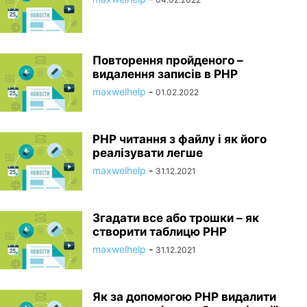
Повторення пройденого –
видалення записів в PHP
maxwelhelp
-
01.02.2022
PHP читання з файлу і як його
реалізувати легше
maxwelhelp
-
31.12.2021
Згадати все або трошки – як
створити таблицю PHP
maxwelhelp
-
31.12.2021
Як за допомогою PHP видалити