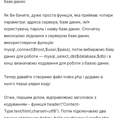
бази даних:
Як Ви бачите, дуже проста функція, яка приймає чотири
параметри: адреса сервера, бази даних, ім’я
користувача, пароль і назву бази даних. Спочатку
виконуємо з’єднання з сервером бази даних,
використовуючи функцію
mysql_connect($host,$user,$pass), потім вибираємо базу
даних для роботи — mysql_select_db($database,$db) і в
кінці визначаємо кодування для роботи з базою даних.
Тепер давайте створимо файл index.php і додамо в
нього перші рядки коду:
Отже, першим ділом, відправляємо заголовок з
кодуванням – функція header(“Content-
Type:text/html;charset=utf8”). Потім підключаємо два
раніше створених файлу: файл конфігурації config.php