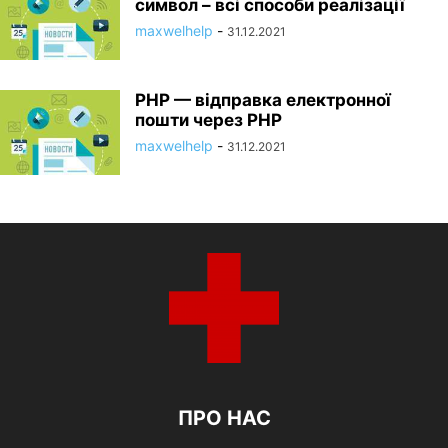
символ – всі способи реалізації
maxwelhelp
-
31.12.2021
PHP — відправка електронної
пошти через PHP
maxwelhelp
-
31.12.2021
ПРО НАС