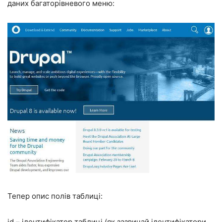
даних багаторівневого меню:
Тепер опис полів таблиці:
id – ідентифікатор таблиці (як зазвичай ідентифікатори