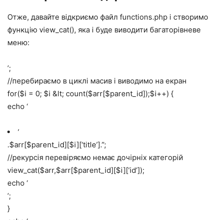
Отже, давайте відкриємо файл functions.php і створимо
функцію view_cat(), яка і буде виводити багаторівневе
меню:
‘;
//перебираємо в циклі масив і виводимо на екран
for($i = 0; $i &lt; count($arr[$parent_id]);$i++) {
echo ‘
‘
.$arr[$parent_id][$i][‘title’].”;
//рекурсія перевіряємо немає дочірніх категорій
view_cat($arr,$arr[$parent_id][$i][‘id’]);
echo ‘
‘;
}