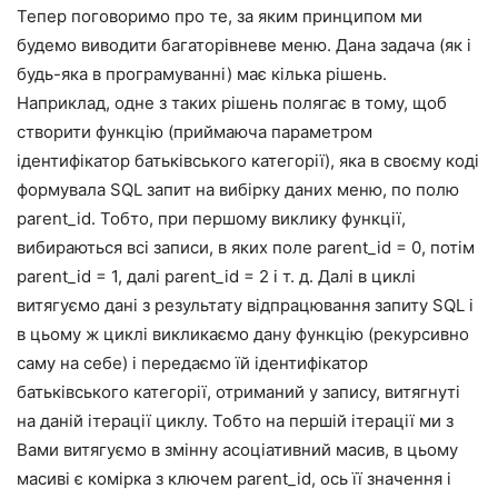
Тепер поговоримо про те, за яким принципом ми
будемо виводити багаторівневе меню. Дана задача (як і
будь-яка в програмуванні) має кілька рішень.
Наприклад, одне з таких рішень полягає в тому, щоб
створити функцію (приймаюча параметром
ідентифікатор батьківського категорії), яка в своєму коді
формувала SQL запит на вибірку даних меню, по полю
parent_id. Тобто, при першому виклику функції,
вибираються всі записи, в яких поле parent_id = 0, потім
parent_id = 1, далі parent_id = 2 і т. д. Далі в циклі
витягуємо дані з результату відпрацювання запиту SQL і
в цьому ж циклі викликаємо дану функцію (рекурсивно
саму на себе) і передаємо їй ідентифікатор
батьківського категорії, отриманий у запису, витягнуті
на даній ітерації циклу. Тобто на першій ітерації ми з
Вами витягуємо в змінну асоціативний масив, в цьому
масиві є комірка з ключем parent_id, ось її значення і