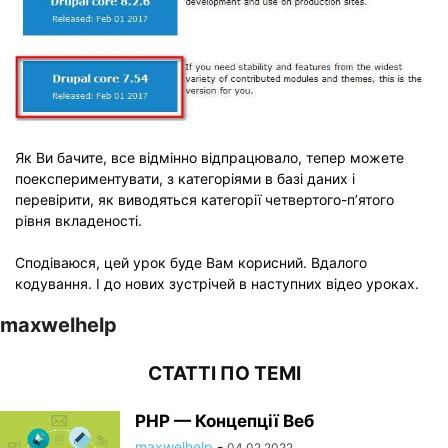
Як Ви бачите, все відмінно відпрацювало, тепер можете
поекспериментувати, з категоріями в базі даних і
перевірити, як виводяться категорії четвертого-п’ятого
рівня вкладеності.
Сподіваюся, цей урок буде Вам корисний. Вдалого
кодування. І до нових зустрічей в наступних відео уроках.
maxwelhelp
СТАТТІ ПО ТЕМІ
PHP — Концепції Веб
maxwelhelp
-
04.02.2022