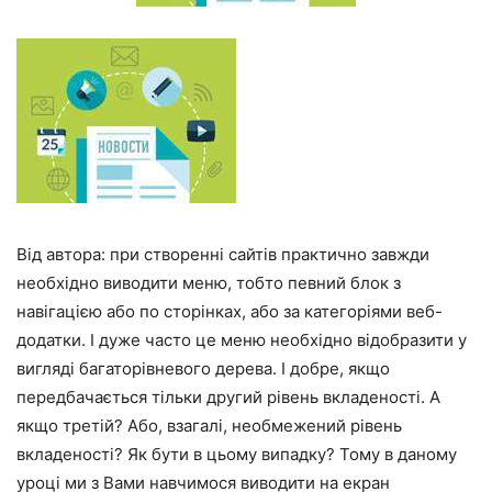
Від автора: при створенні сайтів практично завжди
необхідно виводити меню, тобто певний блок з
навігацією або по сторінках, або за категоріями веб-
додатки. І дуже часто це меню необхідно відобразити у
вигляді багаторівневого дерева. І добре, якщо
передбачається тільки другий рівень вкладеності. А
якщо третій? Або, взагалі, необмежений рівень
вкладеності? Як бути в цьому випадку? Тому в даному
уроці ми з Вами навчимося виводити на екран