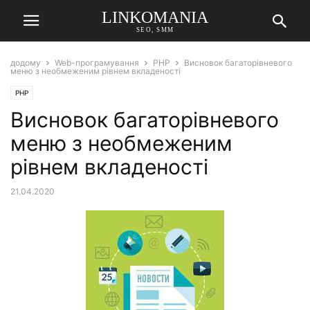
LINKOMANIA
SEO, SMM
додому
Web-програмування
PHP
Висновок багаторівневого
меню з необмеженим рівнем вкладеності
PHP
Висновок багаторівневого
меню з необмеженим
рівнем вкладеності
21.04.2020