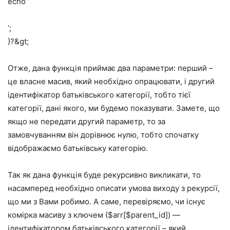
echo ‘
‘;
}?&gt;
Отже, дана функція приймає два параметри: перший –
це власне масив, який необхідно опрацювати, і другий
ідентифікатор батьківського категорії, тобто тієї
категорії, дані якого, ми будемо показувати. Замете, що
якщо не передати другий параметр, то за
замовчуванням він дорівнює нулю, тобто спочатку
відображаємо батьківську категорію.
Так як дана функція буде рекурсивно викликати, то
насамперед необхідно описати умова виходу з рекурсії,
що ми з Вами робимо. А саме, перевіряємо, чи існує
комірка масиву з ключем ($arr[$parent_id]) —
ідентифікатором батьківського категорії – який