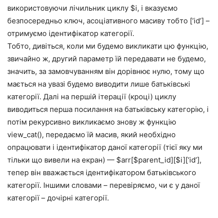
використовуючи лічильник циклу $i, і вказуємо
безпосередньо ключ, асоціативного масиву тобто [‘id’] –
отримуємо ідентифікатор категорії.
Тобто, дивіться, коли ми будемо викликати цю функцію,
звичайно ж, другий параметр їй передавати не будемо,
значить, за замовчуванням він дорівнює нулю, тому що
мається на увазі будемо виводити лише батьківські
категорії. Далі на першій ітерації (кроці) циклу
виводиться перша посилання на батьківську категорію, і
потім рекурсивно викликаємо знову ж функцію
view_cat(), передаємо їй масив, який необхідно
опрацювати і ідентифікатор даної категорії (тієї яку ми
тільки що вивели на екран) — $arr[$parent_id][$i][‘id’],
тепер він вважається ідентифікатором батьківського
категорії. Іншими словами – перевіряємо, чи є у даної
категорії – дочірні категорії.