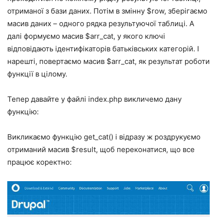
отриманої з бази даних. Потім в змінну $row, зберігаємо
масив даних – одного рядка результуючої таблиці. А
далі формуємо масив $arr_cat, у якого ключі
відповідають ідентифікаторів батьківських категорій. І
нарешті, повертаємо масив $arr_cat, як результат роботи
функції в цілому.
Тепер давайте у файлі index.php викличемо дану
функцію:
Викликаємо функцію get_cat() і відразу ж роздрукуємо
отриманий масив $result, щоб переконатися, що все
працює коректно: