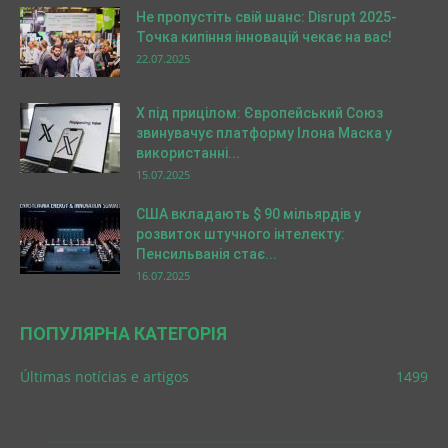
Не пропустіть свій шанс: Disrupt 2025-
Точка кипіння інновацій чекає на вас!
22.07.2025
X під прицілом: Європейський Союз
звинувачує платформу Ілона Маска у
використанні...
15.07.2025
США вкладають $ 90 мільярдів у
розвиток штучного інтелекту:
Пенсильванія стає...
16.07.2025
ПОПУЛЯРНА КАТЕГОРІЯ
Últimas notícias e artigos
1499