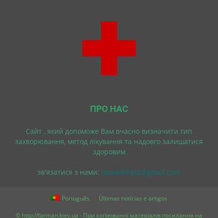
ПРО НАС
Cайт , який допоможе Вам вчасно визначити тип
захворювання, метод лікування та надовго залишатися
здоровим
зв'язатися з нами:
maxwelhelp@gmail.com
Português
Últimas notícias e artigos
© http://farman.kiev.ua - При копіюванні матеріалів посилання на