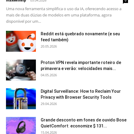
maxwelhelp
-
05.04.2026
0
Uma nova ferramenta simplifica o uso da IA, oferecendo acesso a
mais de duas dúzias de modelos em uma plataforma, agora
disponível por um...
Reddit está quebrado novamente (e seu
feed também)
20.05.2026
Proton VPN revela importante roteiro de
primavera e verão: velocidades mais...
04.05.2026
Digital Surveillance: How to Reclaim Your
Privacy with Browser Security Tools
29.04.2026
Grande desconto em fones de ouvido Bose
QuietComfort: economize $ 131...
15.04.2026