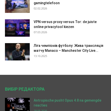
gamingtelefoon
02.02.2026
VPN versus proxy versus Tor: de juiste
online privacytool kiezen
07.03.2026
Ліга чемпіонів футболу: Жива трансляція
матчу Manaco – Manchester City Live...
13.10.2025
ВИБІР РЕДАКТОРА
Antropische pusht Opus 4.8 na gemengde
reacties
29.05.2026