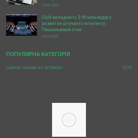
15.07.2025
США вкладають $ 90 мільярдів у
розвиток штучного інтелекту:
Пенсильванія стає...
16.07.2025
ПОПУЛЯРНА КАТЕГОРІЯ
Laatste nieuws en artikelen
1513