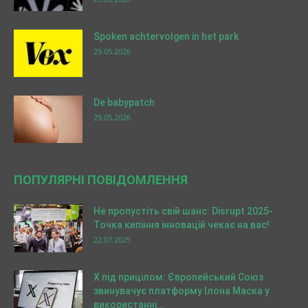
Spoken achtervolgen in het park
29.05.2026
De babypatch
29.05.2026
ПОПУЛЯРНІ ПОВІДОМЛЕННЯ
Не пропустіть свій шанс: Disrupt 2025-
Точка кипіння інновацій чекає на вас!
22.07.2025
X під прицілом: Європейський Союз
звинувачує платформу Ілона Маска у
використанні...