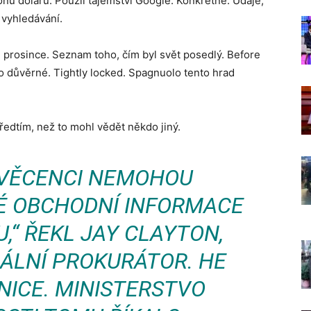
onu dolarů. Použil tajemství Google. Konkrétně. Údaje,
 vyhledávání.
ci prosince. Seznam toho, čím byl svět posedlý. Before
ko důvěrné. Tightly locked. Spagnuolo tento hrad
edtím, než to mohl vědět někdo jiný.
SVĚCENCI NEMOHOU
É OBCHODNÍ INFORMACE
,“ ŘEKL JAY CLAYTON,
ÁLNÍ PROKURÁTOR. HE
NICE. MINISTERSTVO