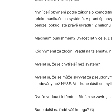
Nyní čelí obvinění podle zákona o komoditn
telekomunikačních systémů. A praní špinav
peníze, pokud jste právě ukradli 1,2 milionu
Maximum punishment? Dvacet let v cele. De
Kód vyměnil za zločin. Vsadil na tajemství, n
Myslel si, že je chytřejší než systém?
Myslel si, že se může skrývat za pseudony
sledovány než NYSE. Ve druhé části se mýlil
Dveře vedoucí k těmto střílnám se zavírají
Bude další na řadě váš kolega? 🤔