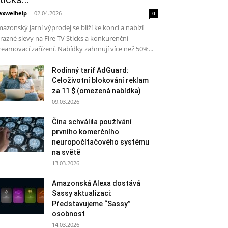
xwelhelp
-
02.04.2026
0
azonský jarní výprodej se blíží ke konci a nabízí
razné slevy na Fire TV Sticks a konkurenční
reamovací zařízení. Nabídky zahrnují více než 50%...
Rodinný tarif AdGuard:
Celoživotní blokování reklam
za 11 $ (omezená nabídka)
09.03.2026
Čína schválila používání
prvního komerčního
neuropočítačového systému
na světě
13.03.2026
Amazonská Alexa dostává
Sassy aktualizaci:
Představujeme “Sassy”
osobnost
14.03.2026