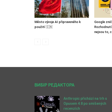
Město vývoje AI připraveného k
Google zniči
použití 🇨🇳
Rozhodnutí,
nejsou to, c
ВИБІР РЕДАКТОРА
Anthropic přichází na trh s
Opusem 4.8 po smíšených
recenzích