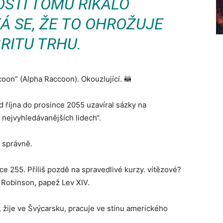
STI TOMU ŘÍKALO
Á SE, ŽE TO OHROŽUJE
RITU TRHU.
on” (Alpha Raccoon). Okouzlující. 🦝
října do prosince 2055 uzavíral sázky na
 nejvyhledávanějších lidech“.
i správně.
e 255. Příliš pozdě na spravedlivé kurzy. vítězové?
 Robinson, papež Lev XIV.
 žije ve Švýcarsku, pracuje ve stínu amerického