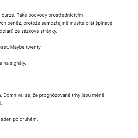
í burze. Také podvody prostřednictvím
ých peněz, protože samozřejmě musíte prát špinavé
 dolarů ze sázkové stránky.
set. Maybe twenty.
e na signály.
m. Domníval se, že prognózované trhy jsou méně
.
. Jeden po druhém.