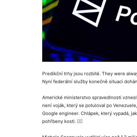
Predikční trhy jsou rozbité. They were alwa
Nyní federální služby konečně situaci dohán
Americké ministerstvo spravedlnosti vznesl
není voják, který se potuloval po Venezuele
Google engineer. Chlápek, který vypadá, jako
pohřbeny kosti. 🕵️‍♂️