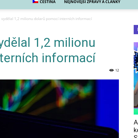
ČEŠTINA
NEJNOVĚJŠÍ ZPRÁVY A ČLÁNKY
 vydělal 1,2 milionu dolarů pomocí interních informací
dělal 1,2 milionu
terních informací
12
A
k
S