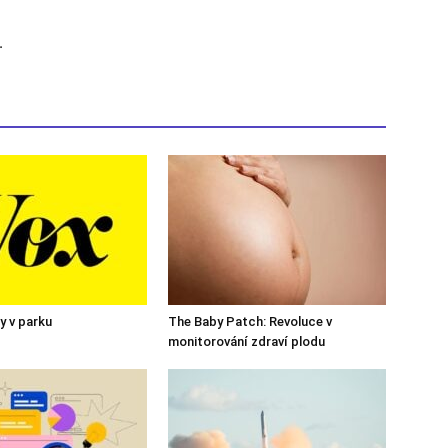
.
y v parku
The Baby Patch: Revoluce v
monitorování zdraví plodu