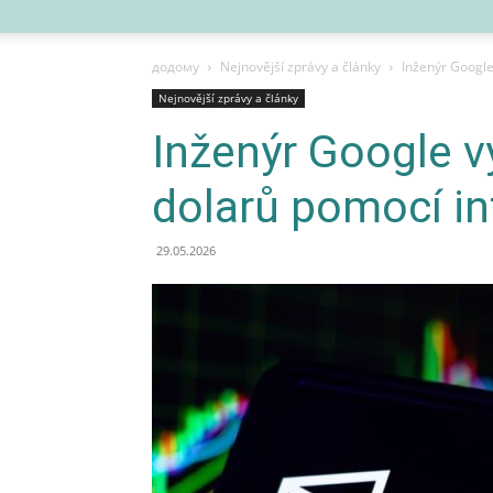
додому
Nejnovější zprávy a články
Inženýr Google
Nejnovější zprávy a články
Inženýr Google vy
dolarů pomocí in
29.05.2026