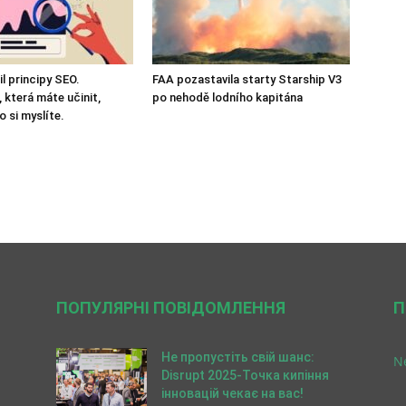
l principy SEO.
FAA pozastavila starty Starship V3
 která máte učinit,
po nehodě lodního kapitána
o si myslíte.
ПОПУЛЯРНІ ПОВІДОМЛЕННЯ
П
Не пропустіть свій шанс:
Ne
Disrupt 2025-Точка кипіння
інновацій чекає на вас!