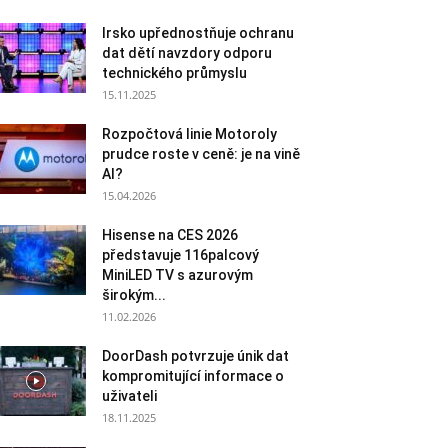
Irsko upřednostňuje ochranu
dat dětí navzdory odporu
technického průmyslu
15.11.2025
Rozpočtová linie Motoroly
prudce roste v ceně: je na vině
AI?
15.04.2026
Hisense na CES 2026
představuje 116palcový
MiniLED TV s azurovým
širokým...
11.02.2026
DoorDash potvrzuje únik dat
kompromitující informace o
uživateli
18.11.2025