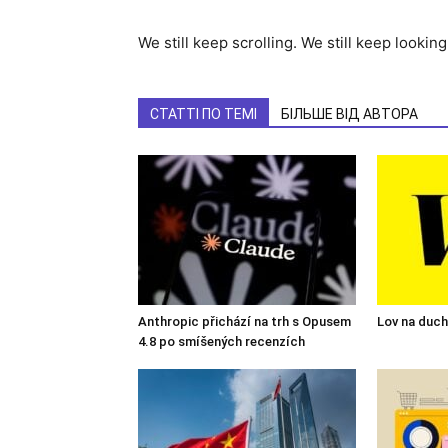
We still keep scrolling. We still keep looking
СТАТТІ ПО ТЕМІ
БІЛЬШЕ ВІД АВТОРА
Anthropic přichází na trh s Opusem
Lov na duch
4.8 po smíšených recenzích