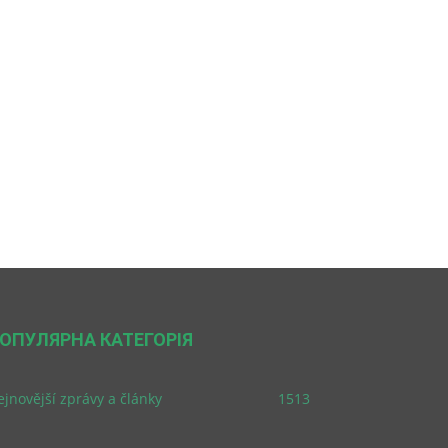
ОПУЛЯРНА КАТЕГОРІЯ
jnovější zprávy a články
1513