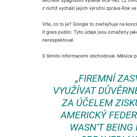
Michele Spagnuolo vydělal více než 1,2 mili
z nichž vychází jejich výroční zpráva Rok ve
Víte, co to je? Google to zveřejňuje na kon
it goes public. Tyto údaje jsou označeny ja
nerespektoval.
S těmito informacemi obchodoval. Měsíce př
„FIREMNÍ ZA
VYUŽÍVAT DŮVĚRN
ZA ÚČELEM ZISKU
AMERICKÝ FEDER
WASN’T BEING 