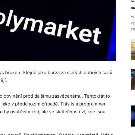
ma
Am
vý
st
ys broken. Stejně jako burza za starých dobrých časů.
ějí.
o obvinění proti dalšímu zasvěcenému. Tentokrát to
, jako v předchozím případě. This is a programmer.
 by psal čistý kód, ale ve skutečnosti ví, kde jsou