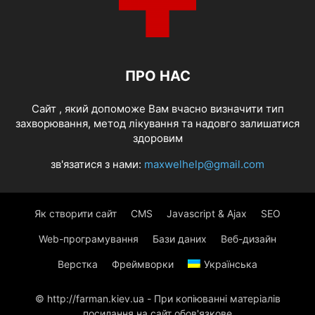
ПРО НАС
Cайт , який допоможе Вам вчасно визначити тип
захворювання, метод лікування та надовго залишатися
здоровим
зв'язатися з нами:
maxwelhelp@gmail.com
Як створити сайт
CMS
Javascript & Ajax
SEO
Web-програмування
Бази даних
Веб-дизайн
Верстка
Фреймворки
Українська
© http://farman.kiev.ua - При копіюванні матеріалів
посилання на сайт обов'язкове