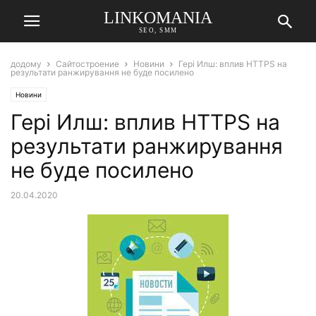
LINKOMANIA
SEO, SMM
додому
Сайтостроение
Новини
Гері Илш: вплив HTTPS на
результати ранжирування не буде посилено
Новини
Гері Илш: вплив HTTPS на
результати ранжирування
не буде посилено
20.04.2020