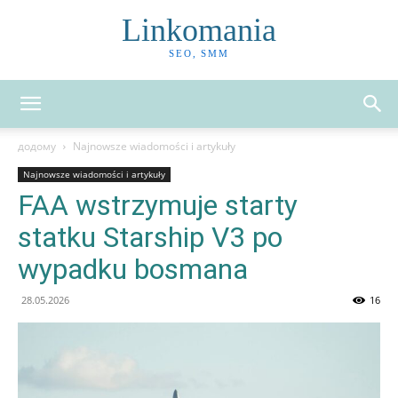
Linkomania
SEO, SMM
додому
Najnowsze wiadomości i artykuły
Najnowsze wiadomości i artykuły
FAA wstrzymuje starty
statku Starship V3 po
wypadku bosmana
28.05.2026
16