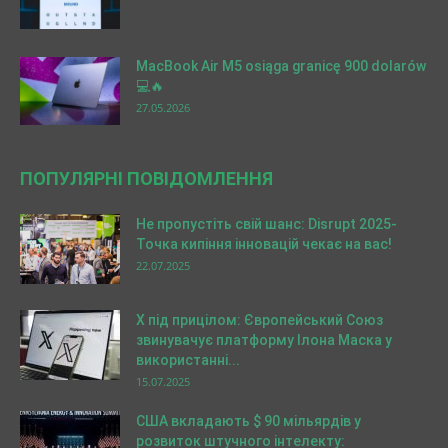
MacBook Air M5 osiąga granicę 900 dolarów
💻🔥
27.05.2026
ПОПУЛЯРНІ ПОВІДОМЛЕННЯ
Не пропустіть свій шанс: Disrupt 2025-
Точка кипіння інновацій чекає на вас!
22.07.2025
X під прицілом: Європейський Союз
звинувачує платформу Ілона Маска у
використанні...
15.07.2025
США вкладають $ 90 мільярдів у
розвиток штучного інтелекту: