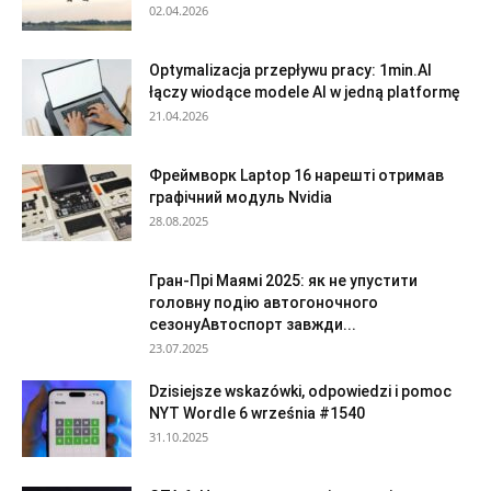
02.04.2026
Optymalizacja przepływu pracy: 1min.AI
łączy wiodące modele AI w jedną platformę
21.04.2026
Фреймворк Laptop 16 нарешті отримав
графічний модуль Nvidia
28.08.2025
Гран-Прі Маямі 2025: як не упустити
головну подію автогоночного
сезонуАвтоспорт завжди...
23.07.2025
Dzisiejsze wskazówki, odpowiedzi i pomoc
NYT Wordle 6 września #1540
31.10.2025