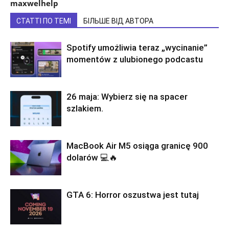
maxwelhelp
СТАТТІ ПО ТЕМІ
БІЛЬШЕ ВІД АВТОРА
Spotify umożliwia teraz „wycinanie”
momentów z ulubionego podcastu
26 maja: Wybierz się na spacer
szlakiem.
MacBook Air M5 osiąga granicę 900
dolarów 💻🔥
GTA 6: Horror oszustwa jest tutaj