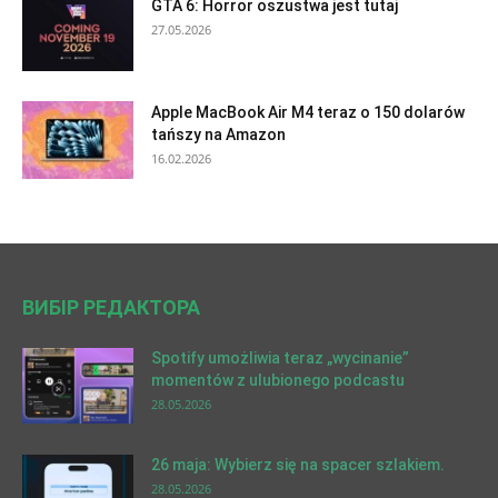
GTA 6: Horror oszustwa jest tutaj
27.05.2026
Apple MacBook Air M4 teraz o 150 dolarów
tańszy na Amazon
16.02.2026
ВИБІР РЕДАКТОРА
Spotify umożliwia teraz „wycinanie”
momentów z ulubionego podcastu
28.05.2026
26 maja: Wybierz się na spacer szlakiem.
28.05.2026