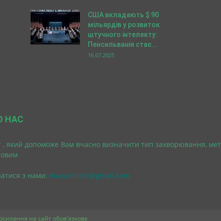
США вкладають $ 90
мільярдів у розвиток
штучного інтелекту:
Пенсильванія стає...
16.07.2025
О НАС
 , який допоможе Вам вчасно визначити тип захворювання, мет
ровим
затися з нами:
maxwelhelp@gmail.com
 посилання на сайт обов'язкове