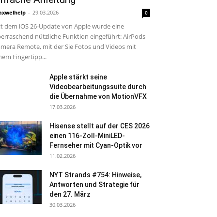
xwelhelp
-
29.03.2026
0
t dem iOS 26-Update von Apple wurde eine
erraschend nützliche Funktion eingeführt: AirPods
mera Remote, mit der Sie Fotos und Videos mit
nem Fingertipp...
Apple stärkt seine
Videobearbeitungssuite durch
die Übernahme von MotionVFX
17.03.2026
Hisense stellt auf der CES 2026
einen 116-Zoll-MiniLED-
Fernseher mit Cyan-Optik vor
11.02.2026
NYT Strands #754: Hinweise,
Antworten und Strategie für
den 27. März
30.03.2026