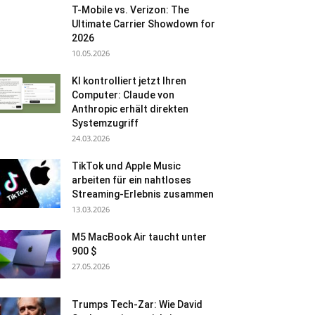
T-Mobile vs. Verizon: The
Ultimate Carrier Showdown for
2026
10.05.2026
KI kontrolliert jetzt Ihren
Computer: Claude von
Anthropic erhält direkten
Systemzugriff
24.03.2026
TikTok und Apple Music
arbeiten für ein nahtloses
Streaming-Erlebnis zusammen
13.03.2026
M5 MacBook Air taucht unter
900 $
27.05.2026
Trumps Tech-Zar: Wie David