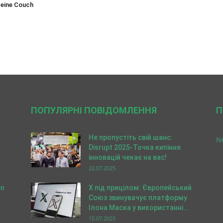
 eine Couch
ПОПУЛЯРНІ ПОВІДОМЛЕННЯ
П
Не пропустіть свій шанс:
N
Disrupt 2025-Точка кипіння
інновацій чекає на вас!
22.07.2025
en
X під прицілом: Європейський
Союз звинувачує платформу
Ілона Маска у використанні...
15.07.2025