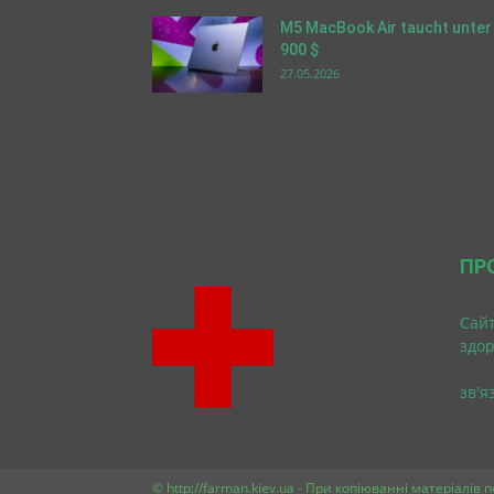
M5 MacBook Air taucht unter
900 $
27.05.2026
ПР
Cайт
здо
зв'я
© http://farman.kiev.ua - При копіюванні матеріалів