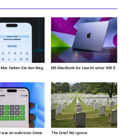
 Mai: Gehen Sie den Weg.
M5 MacBook Air taucht unter 900 $
 war im wahrsten Sinne
The Grief We Ignore