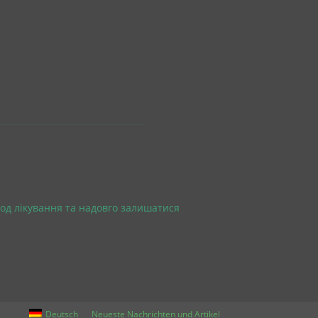
од лікування та надовго залишатися
Deutsch
Neueste Nachrichten und Artikel