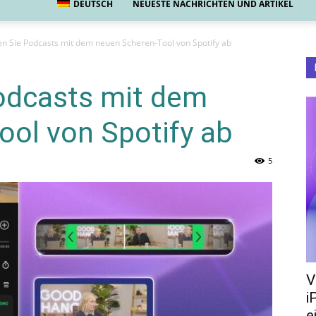
DEUTSCH
NEUESTE NACHRICHTEN UND ARTIKEL
n Sie Podcasts mit dem neuen Scheren-Tool von Spotify ab
odcasts mit dem
ool von Spotify ab
5
V
i
e