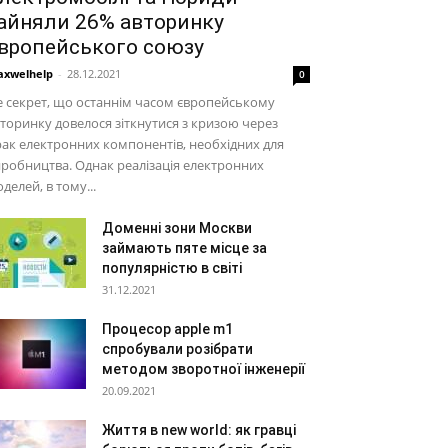
айняли 26% авторинку
вропейського союзу
xwelhelp
-
28.12.2021
0
 секрет, що останнім часом європейському
торинку довелося зіткнутися з кризою через
ак електронних компонентів, необхідних для
робництва. Однак реалізація електронних
делей, в тому...
Доменні зони Москви
займають пяте місце за
популярністю в світі
31.12.2021
Процесор apple m1
спробували розібрати
методом зворотної інженерії
20.09.2021
Життя в new world: як гравці