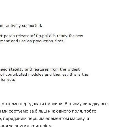
ми можемо передавати і масиви. В цьому випадку все
ли ми сортуємо за більш ніж одного поля, тобто
ю, переданим першим елементом масиву, а
ння за другим критерієм.