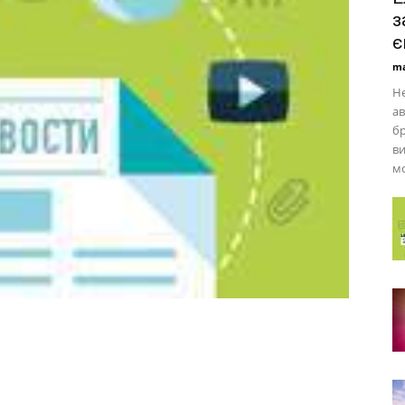
з
є
ma
Не
ав
бр
ви
мо