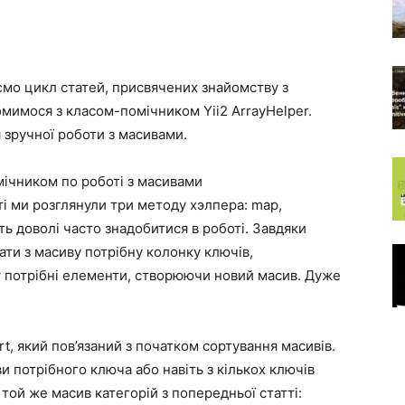
уємо цикл статей, присвячених знайомству з
омимося з класом-помічником Yii2 ArrayHelper.
 зручної роботи з масивами.
ічником по роботі з масивами
тті ми розглянули три методу хэлпера: map,
уть доволі часто знадобитися в роботі. Завдяки
ти з масиву потрібну колонку ключів,
у потрібні елементи, створюючи новий масив. Дуже
t, який пов’язаний з початком сортування масивів.
и потрібного ключа або навіть з кількох ключів
той же масив категорій з попередньої статті: