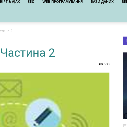
RIPT & AJAX
SEO
WEB-ПРОГРАМУВАННЯ
БАЗИ ДАНИХ
ВЕ
астина 2
. Частина 2
533
Е