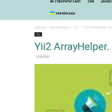
ЯК СТВОРИТИ САЙТ
CMS
JAVASC
УКРАЇНСЬКА
додому
Фреймворки
Yii2
Yii2 ArrayHelper. Ч
Yii2
Yii2 ArrayHelper
12.04.2020