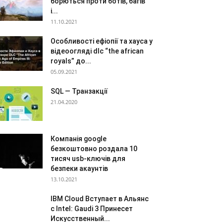
борються проти ботів, багів
і...
11.10.2021
Особливості ефіопії та хауса у
відеоогляді dlc “the african
royals” до...
05.09.2021
SQL — Транзакції
21.04.2020
Компанія google
безкоштовно роздала 10
тисяч usb-ключів для
безпеки акаунтів
13.10.2021
IBM Cloud Вступает в Альянс
с Intel: Gaudi 3 Принесет
Искусственный...