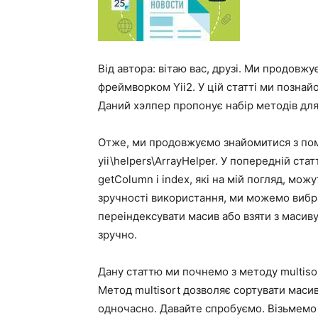
Від автора: вітаю вас, друзі. Ми продовж
фреймворком Yii2. У цій статті ми познай
Даний хэлпер пропонує набір методів для
Отже, ми продовжуємо знайомитися з пом
yii\helpers\ArrayHelper. У попередній ста
getColumn і index, які на мій погляд, мож
зручності використання, ми можемо вибра
переіндексувати масив або взяти з масив
зручно.
Дану статтю ми почнемо з методу multisor
Метод multisort дозволяє сортувати масив
одночасно. Давайте спробуємо. Візьмемо 