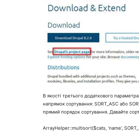
В якості третього додаткового параметра
напрямок сортування: SORT_ASC або SOR
прямий порядок сортування. Давайте сор
ArrayHelper::multisort($cats, ‘name’, SORT