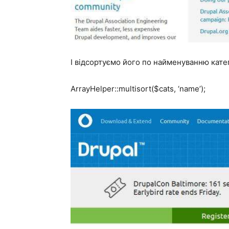
І відсортуємо його по найменуванню кате
ArrayHelper::multisort($cats, ‘name’);