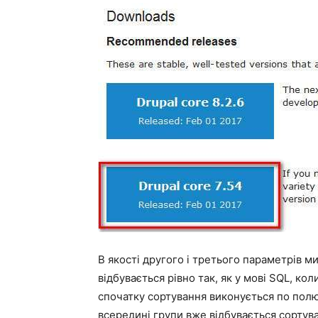
В якості другого і третього параметрів 
відбувається рівно так, як у мові SQL, ко
спочатку сортування виконується по пол
всередині групи вже відбувається сортува