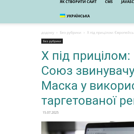
ЯК СТВОРИТИ САЙТ
CMS
JAVASC
УКРАЇНСЬКА
додому
Без рубрики
X під прицілом: Європейс
Без рубрики
X під прицілом
Союз звинувачу
Маска у викори
таргетованої р
15.07.2025