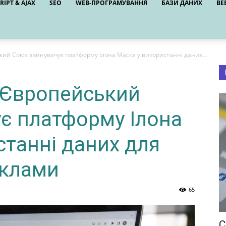
RIPT & AJAX
SEO
WEB-ПРОГРАМУВАННЯ
БАЗИ ДАНИХ
ВЕ
ький Союз звинувачує платформу Ілона Маска у використанні даних...
: Європейський
є платформу Ілона
станні даних для
еклами
65
C