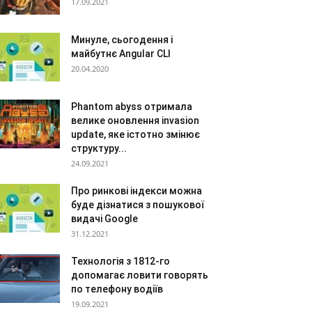
17.09.2021
Минуле, сьогодення і
майбутнє Angular CLI
20.04.2020
Phantom abyss отримала
велике оновлення invasion
update, яке істотно змінює
структуру...
24.09.2021
Про ринкові індекси можна
буде дізнатися з пошукової
видачі Google
31.12.2021
Технологія з 1812-го
допомагає ловити говорять
по телефону водіїв
19.09.2021