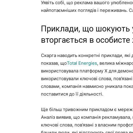
Уявіть собі, що реклама вашого улюблено
найпотаємніших поглядів і переживань. С
Приклади, що шокують 
вторгається в особисте
Скарга наводить конкретні приклади, які
показав, що
Total Energies
, велика міжнар
використовувала платформу X для демонс
використовували ключові слова, пов’язан
словами, компанія навмисно уникала пока
поставитися до її діяльності.
Ще більш тривожним прикладом є мережа
Аналіз виявив, що компанія рекламувала,
ключові слова, пов’язані з власним профс
бачили люди, які відстоюють свої права як