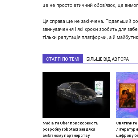
це не просто етичний обов’язок, це вимог
Ця справа ще не закінчена. Подальший ро
звинувачення і які кроки зробить для заб
тільки репутація платформи, а й майбутн
СТАТТІ ПО ТЕМІ
БІЛЬШЕ ВІД АВТОРА
Nvidia та Uber прискорюють
Святкуйте
розробку robotaxi завдяки
літератур
амбітному партнерству
цифрову бі