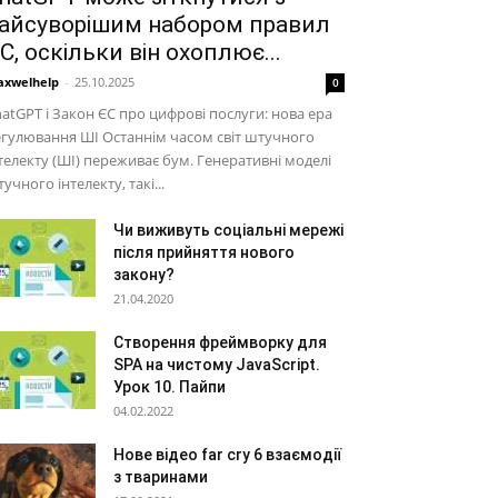
айсуворішим набором правил
С, оскільки він охоплює...
xwelhelp
-
25.10.2025
0
atGPT і Закон ЄС про цифрові послуги: нова ера
гулювання ШІ Останнім часом світ штучного
телекту (ШІ) переживає бум. Генеративні моделі
учного інтелекту, такі...
Чи виживуть соціальні мережі
після прийняття нового
закону?
21.04.2020
Створення фреймворку для
SPA на чистому JavaScript.
Урок 10. Пайпи
04.02.2022
Нове відео far cry 6 взаємодії
з тваринами