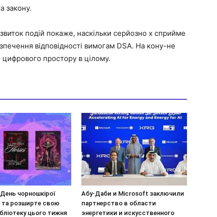
а закону.
звиток подій покаже, наскільки серйозно x сприйме
езпечення відповідності вимогам DSA. На кону-не
є цифрового простору в цілому.
 День чорношкірої
Абу-Даби и Microsoft заключили
и та розширте свою
партнерство в области
бліотеку цього тижня
энергетики и искусственного