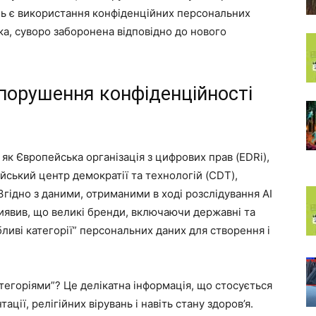
нь є використання конфіденційних персональних
ка, суворо заборонена відповідно до нового
 порушення конфіденційності
 як Європейська організація з цифрових прав (EDRi),
йський центр демократії та технологій (CDT),
гідно з даними, отриманими в ході розслідування AI
виявив, що великі бренди, включаючи державні та
ливі категорії” персональних даних для створення і
тегоріями”? Це делікатна інформація, що стосується
ції, релігійних вірувань і навіть стану здоров’я.