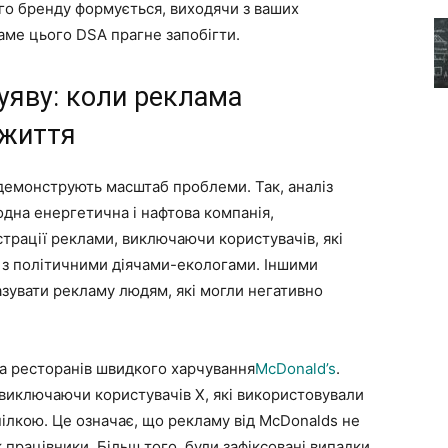
го бренду формується, виходячи з ваших
аме цього DSA прагне запобігти.
уяву: коли реклама
 життя
 демонструють масштаб проблеми. Так, аналіз
одна енергетична і нафтова компанія,
трації реклами, виключаючи користувачів, які
і з політичними діячами-екологами. Іншими
зувати рекламу людям, які могли негативно
 ресторанів швидкого харчування
McDonald’s
.
 виключаючи користувачів X, які використовували
пілкою. Це означає, що рекламу від McDonalds не
 працівники. Більш того, були зафіксовані випадки,