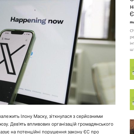
н
Є
ma
Ch
ре
ін
шт
алежить Ілону Маску, зіткнулася з серйозними
зу. Дев’ять впливових організацій громадянського
казує на потенційні порушення закону ЄС про