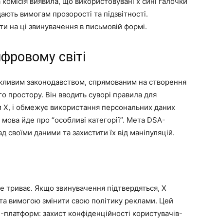
 комісія виявила, що використовувані x сині галочки
дають вимогам прозорості та підзвітності.
и на ці звинувачення в письмовій формі.
ифровому світі
ажливим законодавством, спрямованим на створення
о простору. Він вводить суворі правила для
 X, і обмежує використання персональних даних
мова йде про “особливі категорії”. Мета DSA-
 своїми даними та захистити їх від маніпуляцій.
ще триває. Якщо звинувачення підтвердяться, X
та вимогою змінити свою політику реклами. Цей
-платформ: захист конфіденційності користувачів-