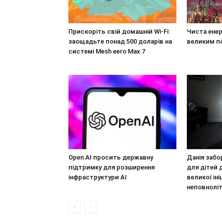
Прискоріть свій домашній Wi-Fi:
Чиста енер
заощадьте понад 500 доларів на
великим п
системі Mesh eero Max 7
Open AI просить державну
Данія забо
підтримку для розширення
для дітей 
інфраструктури AI
великої ін
неповноліт