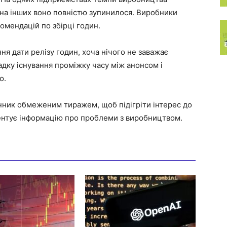
 на інших воно повністю зупинилося. Виробники
омендацій по збірці годин.
я дати релізу годин, хоча нічого не заважає
падку існування проміжку часу між анонсом і
ю.
нник обмеженим тиражем, щоб підігріти інтерес до
ментує інформацію про проблеми з виробництвом.