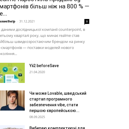
мартфонів більш ніж на 800 % —
е...
xwelhelp
-
31.12.2021
0
 даними дослідницької компанії counterpoint, в
етьому кварталі року, що минає realme став
айбільш швидкозростаючим брендом на ринку
-смартфонів — поставки моделей нового
коління...
Yii2 beforeSave
21.04.2020
Чи може Lovable, шведський
стартап програмного
забезпечення vibe, стати
першою європейською...
08.09.2025
Вибираю комплектуючі для