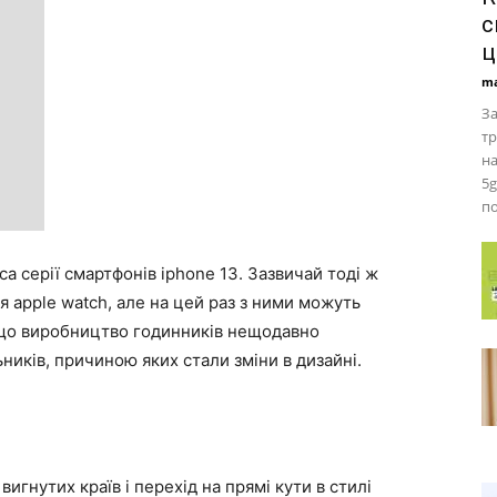
с
ц
ma
За
тр
н
5g
по
са серії смартфонів iphone 13. Зазвичай тоді ж
 apple watch, але на цей раз з ними можуть
 що виробництво годинників нещодавно
иків, причиною яких стали зміни в дизайні.
вигнутих країв і перехід на прямі кути в стилі