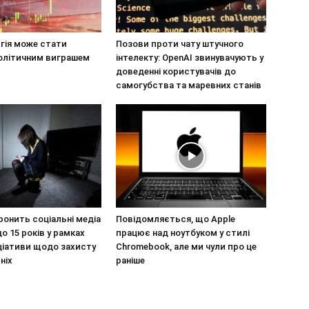
гія може стати
Позови проти чату штучного
олітичним виграшем
інтелекту: OpenAI звинувачують у
доведенні користувачів до
самогубства та маревних станів
ронить соціальні медіа
Повідомляється, що Apple
до 15 років у рамках
працює над ноутбуком у стилі
іціативи щодо захисту
Chromebook, але ми чули про це
ніх
раніше