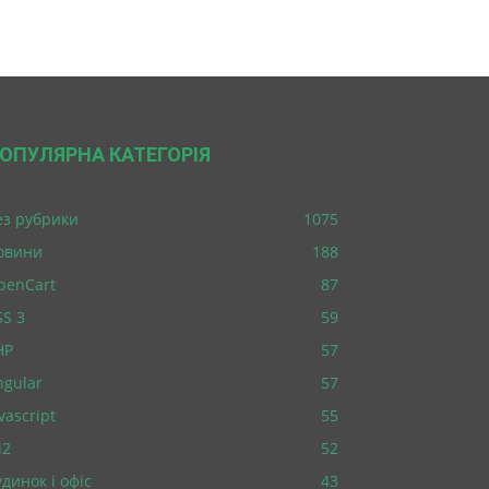
ОПУЛЯРНА КАТЕГОРІЯ
ез рубрики
1075
овини
188
penCart
87
SS 3
59
HP
57
ngular
57
vascript
55
i2
52
динок і офіс
43