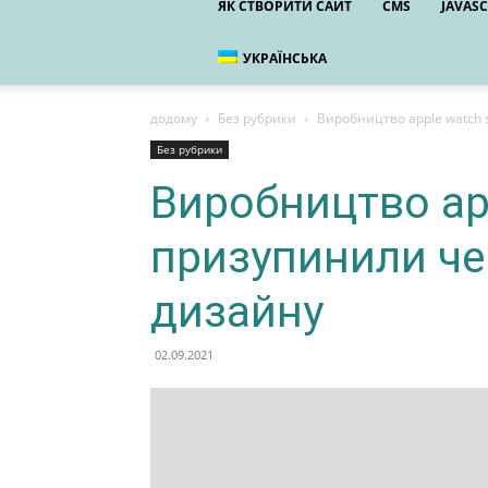
ЯК СТВОРИТИ САЙТ
CMS
JAVASC
УКРАЇНСЬКА
додому
Без рубрики
Виробництво apple watch 
Без рубрики
Виробництво app
призупинили че
дизайну
02.09.2021