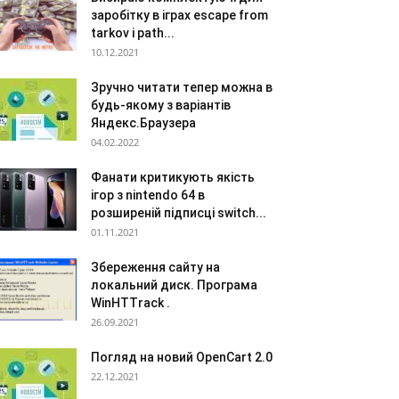
заробітку в іграх escape from
tarkov і path...
10.12.2021
Зручно читати тепер можна в
будь-якому з варіантів
Яндекс.Браузера
04.02.2022
Фанати критикують якість
ігор з nintendo 64 в
розширеній підписці switch...
01.11.2021
Збереження сайту на
локальний диск. Програма
WinHTTrack .
26.09.2021
Погляд на новий OpenCart 2.0
22.12.2021