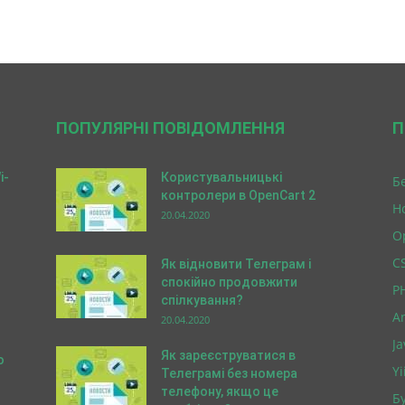
ПОПУЛЯРНІ ПОВІДОМЛЕННЯ
П
i-
Користувальницькі
Б
контролери в OpenCart 2
Н
20.04.2020
O
C
Як відновити Телеграм і
спокійно продовжити
P
спілкування?
A
20.04.2020
Ja
Як зареєструватися в
о
Yi
Телеграмі без номера
телефону, якщо це
Бу