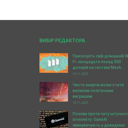
ВИБІР РЕДАКТОРА
Прискоріть свій домашній W
Fi: заощадьте понад 500
доларів на системі Mesh...
10.11.2025
Чиста енергія може стати
великим політичним
виграшем
10.11.2025
Позови проти чату штучног
інтелекту: OpenAI
звинувачують у доведенні