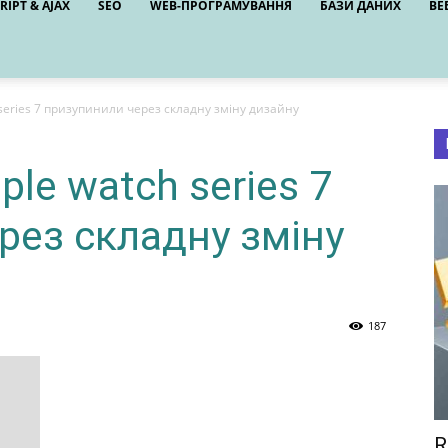
RIPT & AJAX
SEO
WEB-ПРОГРАМУВАННЯ
БАЗИ ДАНИХ
ВЕ
series 7 призупинили через складну зміну дизайну
le watch series 7
рез складну зміну
187
R