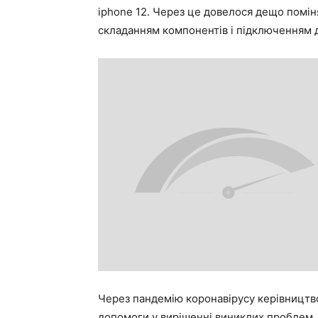
iphone 12. Через це довелося дещо помін
складанням компонентів і підключенням 
Через пандемію коронавірусу керівництво
допомоги у вирішенні виниклих проблем.