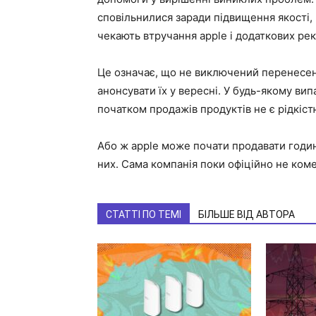
сповільнилися заради підвищення якості,
чекають втручання apple і додаткових рек
Це означає, що не виключений перенесенн
анонсувати їх у вересні. У будь-якому ви
початком продажів продуктів не є рідкіст
Або ж apple може почати продавати годи
них. Сама компанія поки офіційно не ко
СТАТТІ ПО ТЕМІ
БІЛЬШЕ ВІД АВТОРА