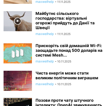
maxwelhelp
-
11.11.2025
Майбутнє сільського
господарства: віртуальні
огорожі прийдуть до Данії та
Швеції
maxwelhelp
-
11.11.2025
Прискоріть свій домашній Wi-Fi:
заощадьте понад 500 доларів на
системі Mesh...
maxwelhelp
-
10.11.2025
Чиста енергія може стати
великим політичним виграшем
maxwelhelp
-
10.11.2025
Позови проти чату штучного
інтелекту: OpenAI звинувачують