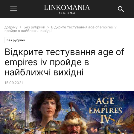
LINKOMANIA
SEO, SMM
додому
Без рубрики
Відкрите тестування age of empires iv
пройде в найближчі вихідні
Без рубрики
Відкрите тестування age of
empires iv пройде в
найближчі вихідні
15.09.2021