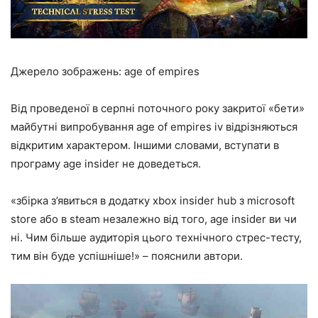
Джерело зображень: age of empires
Від проведеної в серпні поточного року закритої «бети»
майбутні випробування age of empires iv відрізняються
відкритим характером. Іншими словами, вступати в
програму age insider не доведеться.
«збірка з’явиться в додатку xbox insider hub з microsoft
store або в steam незалежно від того, age insider ви чи
ні. Чим більше аудиторія цього технічного стрес-тесту,
тим він буде успішніше!» – пояснили автори.