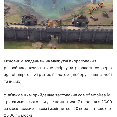
Основним завданням на майбутні випробування
розробники називають перевірку витривалості серверів
age of empires iv і різних її систем (підбору гравців, лобі
та інших).
У зв’язку з цим прийдешнє тестування age of empires iv
триватиме всього три дні: почнеться 17 вересня о 20:00
за московським часом і закінчиться 20 вересня також о
20:00 по москві.