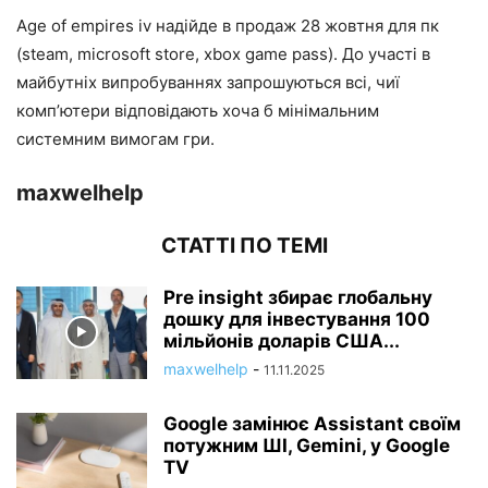
Age of empires iv надійде в продаж 28 жовтня для пк
(steam, microsoft store, xbox game pass). До участі в
майбутніх випробуваннях запрошуються всі, чиї
комп’ютери відповідають хоча б мінімальним
системним вимогам гри.
maxwelhelp
СТАТТІ ПО ТЕМІ
Pre insight збирає глобальну
дошку для інвестування 100
мільйонів доларів США...
maxwelhelp
-
11.11.2025
Google замінює Assistant своїм
потужним ШІ, Gemini, у Google
TV