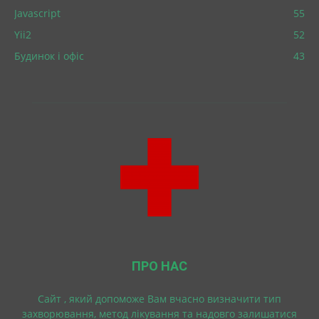
Javascript
55
Yii2
52
Будинок і офіс
43
ПРО НАС
Cайт , який допоможе Вам вчасно визначити тип
захворювання, метод лікування та надовго залишатися