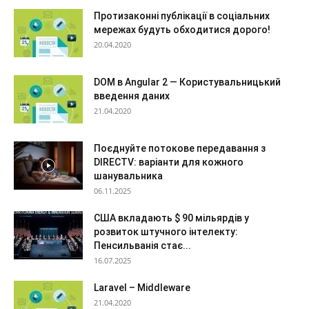
Протизаконні публікації в соціальних
мережах будуть обходитися дорого!
20.04.2020
DOM в Angular 2 — Користувальницький
введення даних
21.04.2020
Поєднуйте потокове передавання з
DIRECTV: варіанти для кожного
шанувальника
06.11.2025
США вкладають $ 90 мільярдів у
розвиток штучного інтелекту:
Пенсильванія стає...
16.07.2025
Laravel – Middleware
21.04.2020