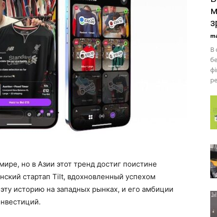
м
з
ma
В 
бе
фі
ре
ире, но в Азии этот тренд достиг поистине
ский стартап Tilt, вдохновленный успехом
 эту историю на западных рынках, и его амбиции
нвестиций.