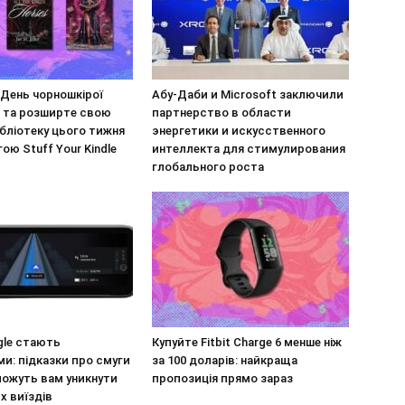
 День чорношкірої
Абу-Даби и Microsoft заключили
и та розширте свою
партнерство в области
бліотеку цього тижня
энергетики и искусственного
ою Stuff Your Kindle
интеллекта для стимулирования
глобального роста
gle стають
Купуйте Fitbit Charge 6 менше ніж
и: підказки про смуги
за 100 доларів: найкраща
можуть вам уникнути
пропозиція прямо зараз
х виїздів