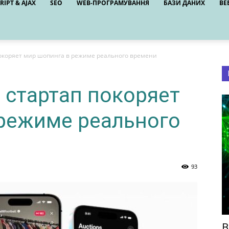
RIPT & AJAX
SEO
WEB-ПРОГРАМУВАННЯ
БАЗИ ДАНИХ
ВЕ
 покоряет мир шопинга в режиме реального времени
й стартап покоряет
режиме реального
93
В