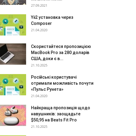
27.09.2021
Yii2 установка через
Composer
21.04.2020
Скористайтеся пропозицією
MacBook Pro за 280 доларів
США, доки є в...
21.10.2025
Російські користувачі
отримали можливість почути
«Пульс Рунета»
21.04.2020
Найкраща пропозиція щодо
навушників: заощадьте
$50,95 на Beats Fit Pro
21.10.2025