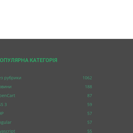
ОПУЛЯРНА КАТЕГОРІЯ
ез рубрики
1062
овини
188
penCart
87
SS 3
59
HP
57
ngular
57
vascript
55