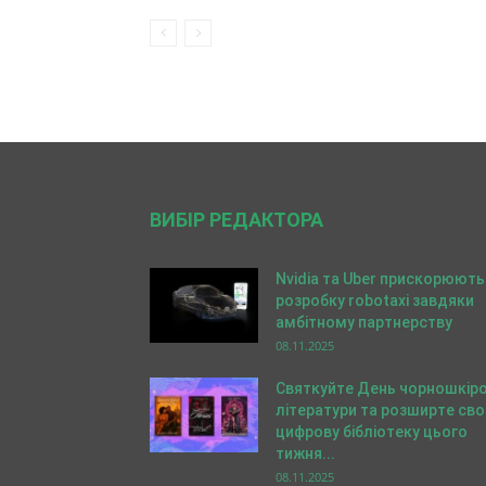
ВИБІР РЕДАКТОРА
Nvidia та Uber прискорюють
розробку robotaxi завдяки
амбітному партнерству
08.11.2025
Святкуйте День чорношкіро
літератури та розширте св
цифрову бібліотеку цього
тижня...
08.11.2025