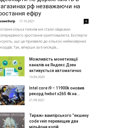
агазинах рф незважаючи на
ростання ефіру
xwelhelp
-
17.10.2021
0
останні кілька тижнів ми стали свідками
зперервного зростання криптовалюта. Експерти
ксують, що це призвело до кількох неймовірних
кордів. Так, вперше за 6 місяців...
Можливість монетизації
каналів на Яндекс.Дзен
активується автоматично
14.04.2020
Intel core i9 – 11900k оновив
рекорд hwbot x265 4k на...
21.09.2021
Тираж» вампірського “екшену
code vein перевищив два
мільйони копій