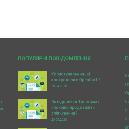
ПОПУЛЯРНІ ПОВІДОМЛЕННЯ
П
Користувальницькі
Б
контролери в OpenCart 2
Н
20.04.2020
O
C
Як відновити Телеграм і
ї
спокійно продовжити
ою
P
спілкування?
A
20.04.2020
Ja