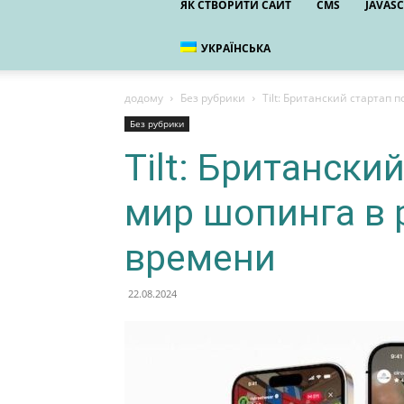
ЯК СТВОРИТИ САЙТ
CMS
JAVASC
УКРАЇНСЬКА
додому
Без рубрики
Tilt: Британский стартап
Без рубрики
Tilt: Британски
мир шопинга в 
времени
22.08.2024