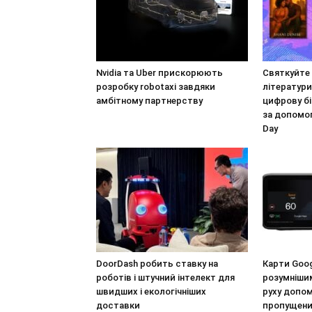
Nvidia та Uber прискорюють
Святкуйте
розробку robotaxi завдяки
літератур
амбітному партнерству
цифрову бі
за допомог
Day
DoorDash робить ставку на
Карти Goo
роботів і штучний інтелект для
розумнішим
швидших і екологічніших
руху допо
доставки
пропущени