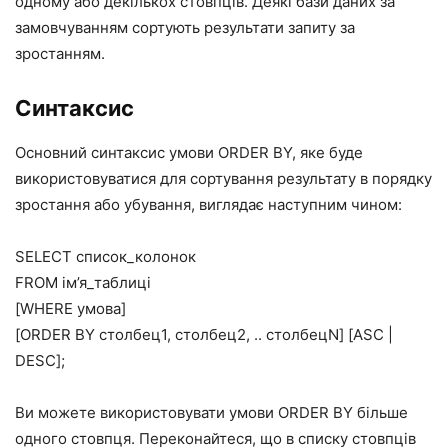
одному або декількох стовпців. Деякі бази даних за
замовчуванням сортують результати запиту за
зростанням.
Синтаксис
Основний синтаксис умови ORDER BY, яке буде
використовуватися для сортування результату в порядку
зростання або убування, виглядає наступним чином:
SELECT список_колонок
FROM ім’я_таблиці
[WHERE умова]
[ORDER BY столбец1, столбец2, .. столбецN] [ASC |
DESC];
Ви можете використовувати умови ORDER BY більше
одного стовпця. Переконайтеся, що в списку стовпців