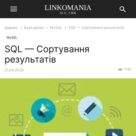
LINKOMANIA
SEO, SMM
додому
Бази даних
MySQL
SQL — Сортування результатів
MySQL
SQL — Сортування
результатів
1191
21.04.2020