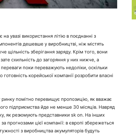
 на увазі використання літію в поєднанні з
омпонентів дешевше у виробництві, ніж містять
жче щільність зберігання заряду. Крім того, вони
зате схильність до загоряння у них нижче, а
 переваги поки переважують недоліки, оскільки
о готовність корейської компанії розробити власні
 ринку помітно перевищує пропозицію, як вважає
ого підприємства йде не менше 30 місяців. Навряд
ку, як резюмують представники sk on. На інших
 за прогнозами цієї компанії: в європі збережеться
потужності з виробництва акумуляторів будуть