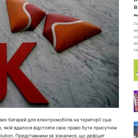
в
ma
По
в
кл
ве
ta
вих батарей для електромобілів на території сша
n, якій вдалося відстояти своє право бути присутнім
olution. Представники sk зізналися, що дефіцит