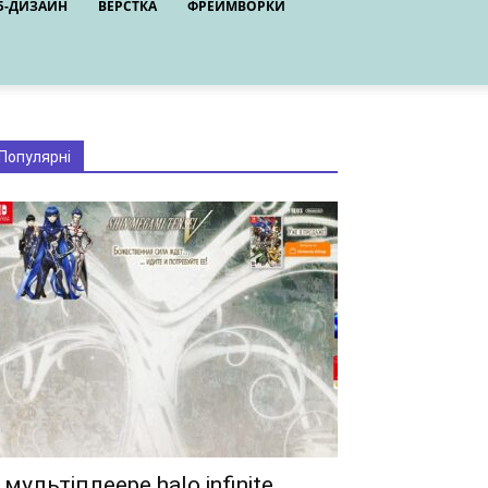
Б-ДИЗАЙН
ВЕРСТКА
ФРЕЙМВОРКИ
Популярні
 мультіплеере halo infinite