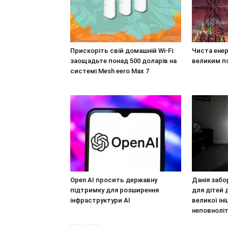
Прискоріть свій домашній Wi-Fi:
Чиста енер
заощадьте понад 500 доларів на
великим п
системі Mesh eero Max 7
Open AI просить державну
Данія забо
підтримку для розширення
для дітей 
інфраструктури AI
великої ін
неповноліт