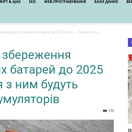
RIPT & AJAX
SEO
WEB-ПРОГРАМУВАННЯ
БАЗИ ДАНИХ
ВЕ
 дефіциту тягових батарей до 2025 року — боротися з...
 збереження
х батарей до 2025
 з ним будуть
умуляторів
173
В