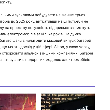
попиту.
спільними зусиллями побудувати не менше трьох
торів до 2025 року, витративши на ці потреби не
оду на проектну потужність підприємства зможуть
лн електромобілів за кілька років. На думку
ак багато шансів налагодити масовий випуск батарей
що мають досвід у цій сфері. Sk on, у свою чергу,
е створювати альянси з іншими компаніями. Батареї
я застосувати в недорогих моделях електромобілів