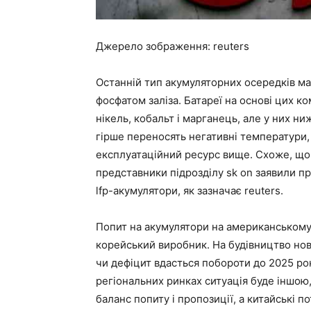
Джерело зображення: reuters
Останній тип акумуляторних осередків має
фосфатом заліза. Батареї на основі цих к
нікель, кобальт і марганець, але у них ни
гірше переносять негативні температури, 
експлуатаційний ресурс вище. Схоже, що
представники підрозділу sk on заявили пр
lfp-акумулятори, як зазначає reuters.
Попит на акумулятори на американському
корейський виробник. На будівництво нов
чи дефіцит вдасться побороти до 2025 ро
регіональних ринках ситуація буде іншою,
баланс попиту і пропозиції, а китайські 