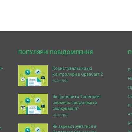
ПОПУЛЯРНІ ПОВІДОМЛЕННЯ
П
i-
Користувальницькі
Б
контролери в OpenCart 2
Н
20.04.2020
O
C
Як відновити Телеграм і
спокійно продовжити
P
спілкування?
A
20.04.2020
Ja
Як зареєструватися в
о
Yi