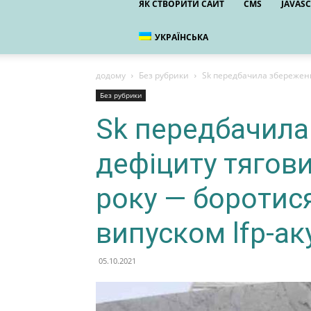
ЯК СТВОРИТИ САЙТ
CMS
JAVASC
УКРАЇНСЬКА
додому
Без рубрики
Sk передбачила збереження
Без рубрики
Sk передбачила
дефіциту тягови
року — боротися
випуском lfp-ак
05.10.2021