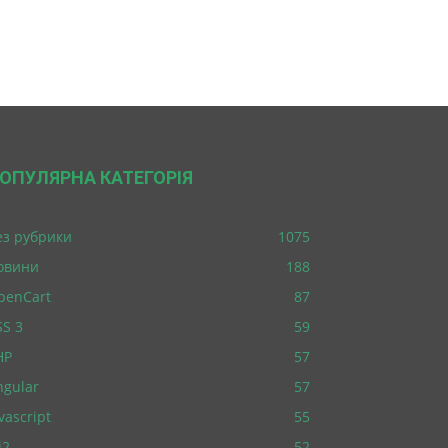
ОПУЛЯРНА КАТЕГОРІЯ
ез рубрики
1075
овини
188
penCart
87
SS 3
59
HP
57
ngular
57
vascript
55
i2
52