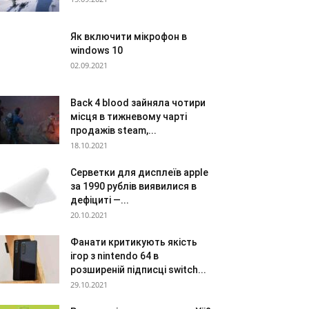
Як включити мікрофон в
windows 10
02.09.2021
Back 4 blood зайняла чотири
місця в тижневому чарті
продажів steam,...
18.10.2021
Серветки для дисплеїв apple
за 1990 рублів виявилися в
дефіциті —...
20.10.2021
Фанати критикують якість
ігор з nintendo 64 в
розширеній підписці switch...
29.10.2021