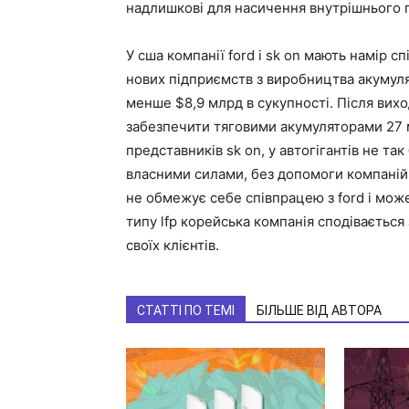
надлишкові для насичення внутрішнього 
У сша компанії ford і sk on мають намір 
нових підприємств з виробництва акумуля
менше $8,9 млрд в сукупності. Після вих
забезпечити тяговими акумуляторами 27 м
представників sk on, у автогігантів не т
власними силами, без допомоги компаній, 
не обмежує себе співпрацею з ford і мож
типу lfp корейська компанія сподіваєтьс
своїх клієнтів.
СТАТТІ ПО ТЕМІ
БІЛЬШЕ ВІД АВТОРА