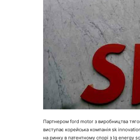
Партнером ford motor з виробництва тяго
виступає корейська компанія sk innovatio
на ринку в патентному спорі з lg energy s