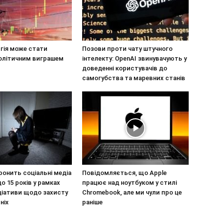
гія може стати
Позови проти чату штучного
олітичним виграшем
інтелекту: OpenAI звинувачують у
доведенні користувачів до
самогубства та маревних станів
ронить соціальні медіа
Повідомляється, що Apple
до 15 років у рамках
працює над ноутбуком у стилі
іціативи щодо захисту
Chromebook, але ми чули про це
ніх
раніше