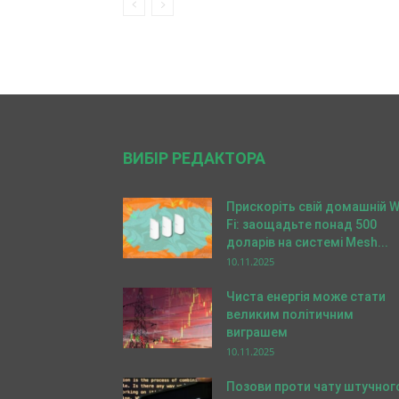
ВИБІР РЕДАКТОРА
Прискоріть свій домашній W
Fi: заощадьте понад 500
доларів на системі Mesh...
10.11.2025
Чиста енергія може стати
великим політичним
виграшем
10.11.2025
Позови проти чату штучног