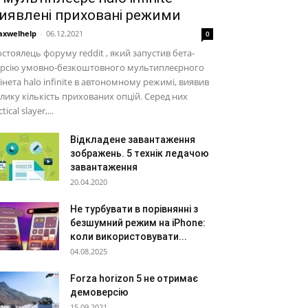
иявлені приховані режими
xwelhelp
-
06.12.2021
0
стоялець форуму reddit , який запустив бета-
ерсію умовно-безкоштовного мультиплеєрного
інета halo infinite в автономному режимі, виявив
лику кількість прихованих опцій. Серед них
ctical slayer,...
Відкладене завантаження
зображень. 5 технік ледачою
завантаження
20.04.2020
Не турбувати в порівнянні з
безшумний режим на iPhone:
коли використовувати...
04.08.2025
Forza horizon 5 не отримає
демоверсію
15.09.2021