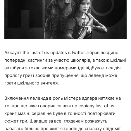
Аккаунт the last of us updates в twitter зібрав воєдино
попередні кастинги за участю школярів, а також шкільні
автобуси з техаськими номерами (де відбувається дія
прологу гри) і зробив припущення, що леленд може
грати шкільного вчителя.
Включення леленда в роль містера адлера натякає на
те, про що вже говорив співавтор серіалу last of us
крейг мазін: серіал не буде в точності повторювати
сюжет гри. Швидше за все, глядачам розкажуть
набагато більше про життя героїв до спалаху епідемії.