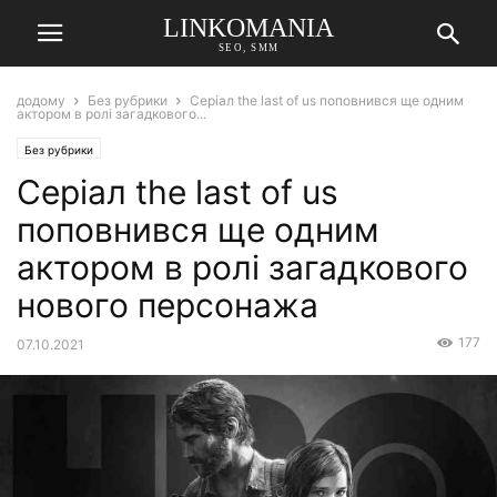
LINKOMANIA
SEO, SMM
додому
Без рубрики
Серіал the last of us поповнився ще одним
актором в ролі загадкового...
Без рубрики
Серіал the last of us
поповнився ще одним
актором в ролі загадкового
нового персонажа
177
07.10.2021