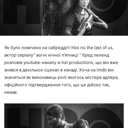
Як було помічено на сабреддіті hbo по the last of us,
актор серіалу” вогні нічної п’ятниці ” бред леленд
розповів youtube-каналу a-list productions, що він вже
знявся в декількох сценах в канаді. Хоча на imdb він
значиться як виконавець ролі якогось містера адлера,
офіційного підтвердження того, що це дійсно так,
немає.