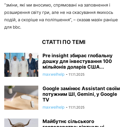
“зміни, які ми вносимо, спрямовані на заповнення і
розширення світу гри, але не на скасування якихось
подій, а скоріше на поліпшення”, – сказав мазін раніше
для bbc.
СТАТТІ ПО ТЕМІ
Pre insight збирає глобальну
дошку для інвестування 100
мільйонів доларів США...
maxwelhelp
-
11.11.2025
Google замінює Assistant своїм
потужним ШІ, Gemini, у Google
TV
maxwelhelp
-
11.11.2025
Майбутнє сільського
господарства: віртуальні