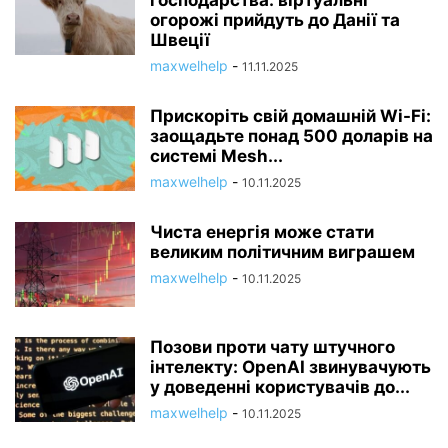
огорожі прийдуть до Данії та
Швеції
maxwelhelp
-
11.11.2025
Прискоріть свій домашній Wi-Fi:
заощадьте понад 500 доларів на
системі Mesh...
maxwelhelp
-
10.11.2025
Чиста енергія може стати
великим політичним виграшем
maxwelhelp
-
10.11.2025
Позови проти чату штучного
інтелекту: OpenAI звинувачують
у доведенні користувачів до...
maxwelhelp
-
10.11.2025