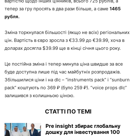
вартістю щодо інших цінників, всього 725 рублів, а
тепер за гру просять в два рази більше, а саме
1465
рубля.
Зміна торкнулася більшості (якщо не всіх) регіональних
цін. Вартість в євро зросла з €33.99 до €39.99, хоча в
доларах досягла $39.99 ще в кінці січня цього року.
Це постійна зміна і тепер минула ціна швидше за все
буде доступна лише під час майбутніх розпродажів.
Збільшилися ціни і на dlc – “instruments pack” і “sunburn
pack” коштують по 369 ₽ (було 259 ₽). “voice props dlc”
залишився з колишньою ціною.
СТАТТІ ПО ТЕМІ
Pre insight збирає глобальну
дошку для інвестування 100