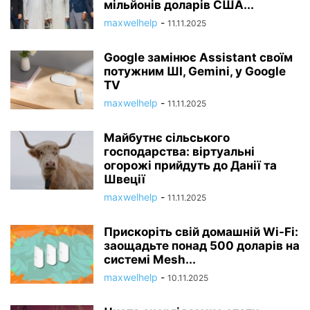
мільйонів доларів США...
maxwelhelp
-
11.11.2025
Google замінює Assistant своїм
потужним ШІ, Gemini, у Google
TV
maxwelhelp
-
11.11.2025
Майбутнє сільського
господарства: віртуальні
огорожі прийдуть до Данії та
Швеції
maxwelhelp
-
11.11.2025
Прискоріть свій домашній Wi-Fi:
заощадьте понад 500 доларів на
системі Mesh...
maxwelhelp
-
10.11.2025