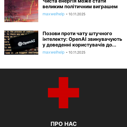
Чиста енергія може стати
великим політичним виграшем
maxwelhelp
-
10.11.2025
Позови проти чату штучного
інтелекту: OpenAI звинувачують
у доведенні користувачів до...
maxwelhelp
-
10.11.2025
ПРО НАС