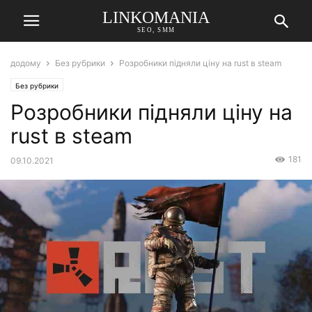
LINKOMANIA
SEO, SMM
додому
Без рубрики
Розробники підняли ціну на rust в steam
Без рубрики
Розробники підняли ціну на
rust в steam
181
09.10.2021