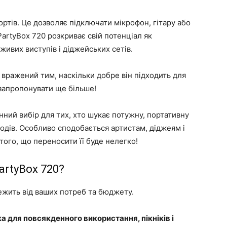
ртів. Це дозволяє підключати мікрофон, гітару або
artyBox 720 розкриває свій потенціал як
живих виступів і діджейських сетів.
в вражений тим, наскільки добре він підходить для
запропонувати ще більше!
нний вибір для тих, хто шукає потужну, портативну
ходів. Особливо сподобається артистам, діджеям і
того, що переносити її буде нелегко!
artyBox 720?
ежить від ваших потреб та бюджету.
 для повсякденного використання, пікніків і