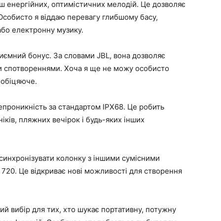
льш енергійних, оптимістичних мелодій. Це дозволяє
. Особисто я віддаю перевагу глибшому басу,
або електронну музику.
иємний бонус. За словами JBL, вона дозволяє
и спотвореннями. Хоча я ще не можу особисто
ообіцяюче.
епроникність за стандартом IPX68. Це робить
ків, пляжних вечірок і будь-яких інших
 синхронізувати колонку з іншими сумісними
 720. Це відкриває нові можливості для створення
ий вибір для тих, хто шукає портативну, потужну