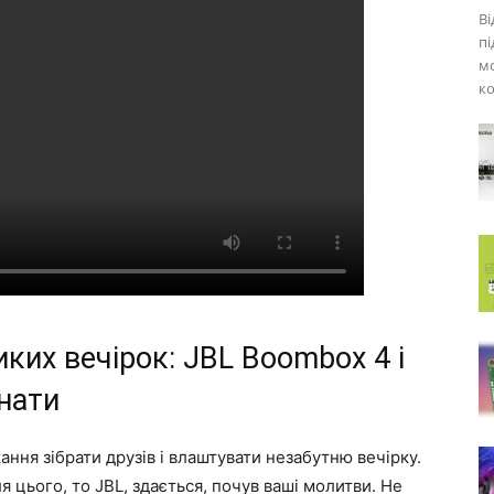
Ві
пі
мо
ко
ких вечірок: JBL Boombox 4 і
знати
жання зібрати друзів і влаштувати незабутню вечірку.
я цього, то JBL, здається, почув ваші молитви. Не