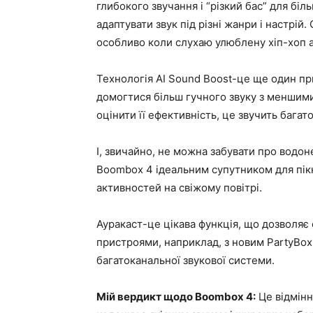
глибокого звучання і “різкий бас” для бі
адаптувати звук під різні жанри і настрій
особливо коли слухаю улюблену хіп-хоп 
Технологія AI Sound Boost-це ще один пр
домогтися більш гучного звуку з меншим
оцінити її ефективність, це звучить багат
І, звичайно, не можна забувати про водон
Boombox 4 ідеальним супутником для пікні
активностей на свіжому повітрі.
Ауракаст-це цікава функція, що дозволяє
пристроями, наприклад, з новим PartyBox
багатоканальної звукової системи.
Мій вердикт щодо Boombox 4:
Це відмінн