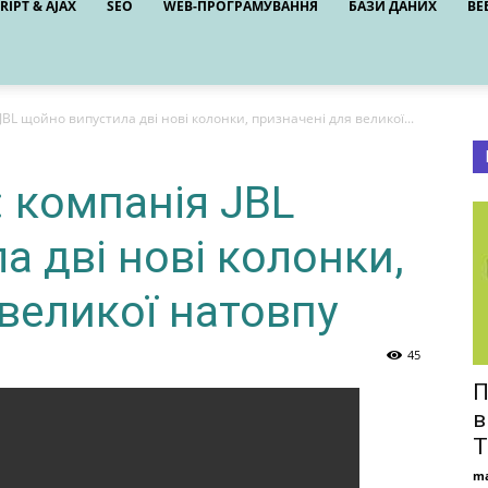
RIPT & AJAX
SEO
WEB-ПРОГРАМУВАННЯ
БАЗИ ДАНИХ
ВЕ
JBL щойно випустила дві нові колонки, призначені для великої...
: компанія JBL
 дві нові колонки,
великої натовпу
45
П
в
T
ma