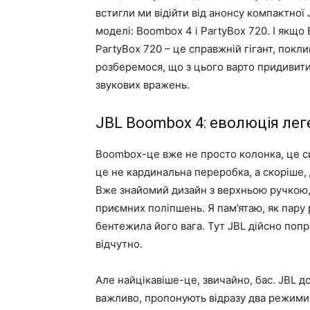
встигли ми відійти від анонсу компактної 
моделі: Boombox 4 і PartyBox 720. І якщо
PartyBox 720 – це справжній гігант, покл
розберемося, що з цього варто придивити
звукових вражень.
JBL Boombox 4: еволюція ле
Boombox-це вже не просто колонка, це с
це не кардинальна переробка, а скоріше,
Вже знайомий дизайн з верхньою ручкою,
приємних поліпшень. Я пам’ятаю, як пару 
бентежила його вага. Тут JBL дійсно попр
відчутно.
Але найцікавіше-це, звичайно, бас. JBL д
важливо, пропонують відразу два режими 