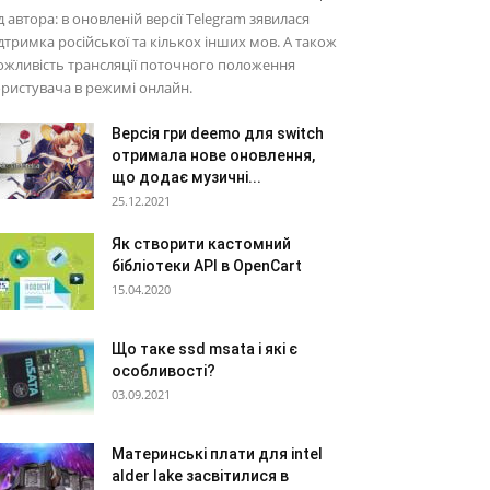
д автора: в оновленій версії Telegram зявилася
дтримка російської та кількох інших мов. А також
жливість трансляції поточного положення
ристувача в режимі онлайн.
Версія гри deemo для switch
отримала нове оновлення,
що додає музичні...
25.12.2021
Як створити кастомний
бібліотеки API в OpenCart
15.04.2020
Що таке ssd msata і які є
особливості?
03.09.2021
Материнські плати для intel
alder lake засвітилися в