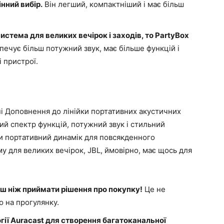
нний вибір.
Він легший, компактніший і має більш
стема для великих вечірок і заходів, то PartyBox
печує більш потужний звук, має більше функцій і
 пристрої.
ні Доповнення до лінійки портативних акустичних
й спектр функцій, потужний звук і стильний
ви портативний динамік для повсякденного
у для великих вечірок, JBL, ймовірно, має щось для
рш ніж приймати рішення про покупку!
Це не
ю на прогулянку.
ії Auracast для створення багатоканальної