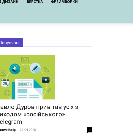
Б-ДИЗАЙН
ВЕРСТКА
ФРЕЙМВОРКИ
Популярні
авло Дуров привітав усіх з
иходом «російського»
elegram
xwelhelp
-
21.04.2020
0