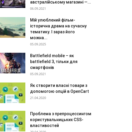
австралійському магазині —...
06.09.2021
Мій улюблений фільм-
історична драма на сучасну
тематику. І зараз його
можна...
05.09.2025
Battlefield mobile – як
battlefield 3, тільки для
смартфонів
05.09.2021
Як створити власні товари з
допомогою опцій в OpenCart
21.04.2020
Проблема з препроцессингом
користувальницьких CSS-
властивостей
20.04.2020