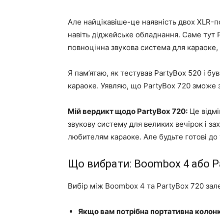
Але найцікавіше-це наявність двох XLR-по
навіть діджейське обладнання. Саме тут P
повноцінна звукова система для караоке, 
Я пам’ятаю, як тестував PartyBox 520 і бу
караоке. Уявляю, що PartyBox 720 зможе 
Мій вердикт щодо PartyBox 720:
Це відмі
звукову систему для великих вечірок і за
любителям караоке. Але будьте готові до 
Що вибрати: Boombox 4 або P
Вибір між Boombox 4 та PartyBox 720 зал
Якщо вам потрібна портативна колонка