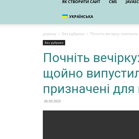
ЯК СТВОРИТИ САЙТ
CMS
JAVASC
УКРАЇНСЬКА
додому
Без рубрики
Почніть вечірку: компанія 
Без рубрики
Почніть вечірку
щойно випустила
призначені для 
06.09.2025