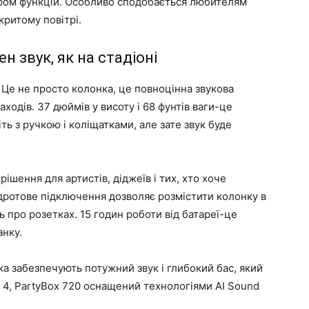
ором функцій. Особливо сподобається любителям
критому повітрі.
ен звук, як на стадіоні
 Це не просто колонка, це повноцінна звукова
аходів. 37 дюймів у висоту і 68 фунтів ваги-це
ть з ручкою і коліщатками, але зате звук буде
ішення для артистів, діджеїв і тих, хто хоче
дротове підключення дозволяє розмістити колонку в
 про розетках. 15 годин роботи від батареї-це
анку.
 забезпечують потужний звук і глибокий бас, який
x 4, PartyBox 720 оснащений технологіями AI Sound