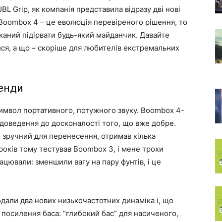
JBL Grip, як компанія представила відразу дві нові
 Boombox 4 – це еволюція перевіреного рішення, то
иканий підірвати будь-який майданчик. Давайте
ся, а що – скоріше для любителів екстремальних
генди
имвол портативного, потужного звуку. Boombox 4-
 доведення до досконалості того, що вже добре.
 зручний для перенесення, отримав кілька
років тому тестував Boombox 3, і мене трохи
ацювали: зменшили вагу на пару фунтів, і це
одали два нових низькочастотних динаміка і, що
посилення баса: “глибокий бас” для насиченого,