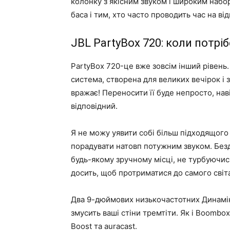
колонку з якісним звуком і широким наб
баса і тим, хто часто проводить час на від
JBL PartyBox 720: коли потріб
PartyBox 720-це вже зовсім інший рівень.
система, створена для великих вечірок і з
вражає! Переносити її буде непросто, наві
відповідний.
Я не можу уявити собі більш підходящого р
порадувати натовп потужним звуком. Без
будь-якому зручному місці, не турбуючись
досить, щоб протриматися до самого світ
Два 9-дюймових низькочастотних Динаміка
змусить ваші стіни тремтіти. Як і Boombo
Boost та auracast.