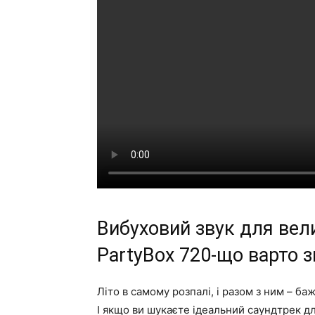
Вибуховий звук для вели
PartyBox 720-що варто 
Літо в самому розпалі, і разом з ним – ба
І якщо ви шукаєте ідеальний саундтрек дл