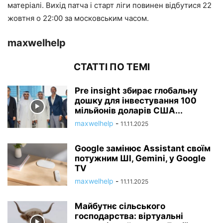
матеріалі. Вихід патча і старт ліги повинен відбутися 22
жовтня о 22:00 за московським часом.
maxwelhelp
СТАТТІ ПО ТЕМІ
Pre insight збирає глобальну
дошку для інвестування 100
мільйонів доларів США...
maxwelhelp
-
11.11.2025
Google замінює Assistant своїм
потужним ШІ, Gemini, у Google
TV
maxwelhelp
-
11.11.2025
Майбутнє сільського
господарства: віртуальні