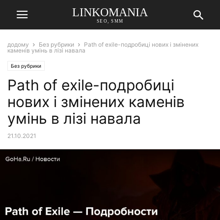
LINKOMANIA
SEO, SMM
додому
Без рубрики
Path of exile-подробиці нових і змінених
каменів умінь в лізі навала
Без рубрики
Path of exile-подробиці
нових і змінених каменів
умінь в лізі навала
21.10.2021