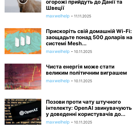
огорожі прийдуть до Данії та
Швеції
maxwelhelp
-
11.11.2025
Прискоріть свій домашній Wi-Fi:
заощадьте понад 500 доларів на
системі Mesh...
maxwelhelp
-
10.11.2025
Чиста енергія може стати
великим політичним виграшем
maxwelhelp
-
10.11.2025
Позови проти чату штучного
інтелекту: OpenAI звинувачують
у доведенні користувачів до...
maxwelhelp
-
10.11.2025