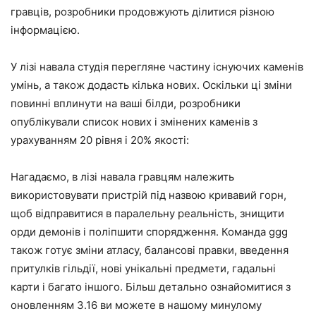
гравців, розробники продовжують ділитися різною
інформацією.
У лізі навала студія перегляне частину існуючих каменів
умінь, а також додасть кілька нових. Оскільки ці зміни
повинні вплинути на ваші білди, розробники
опублікували список нових і змінених каменів з
урахуванням 20 рівня і 20% якості:
Нагадаємо, в лізі навала гравцям належить
використовувати пристрій під назвою кривавий горн,
щоб відправитися в паралельну реальність, знищити
орди демонів і поліпшити спорядження. Команда ggg
також готує зміни атласу, балансові правки, введення
притулків гільдії, нові унікальні предмети, гадальні
карти і багато іншого. Більш детально ознайомитися з
оновленням 3.16 ви можете в нашому минулому