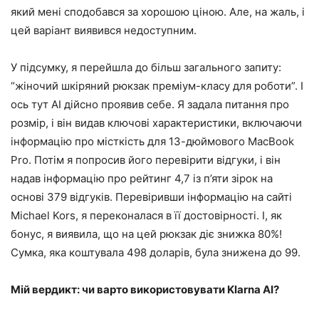
який мені сподобався за хорошою ціною. Але, на жаль, і
цей варіант виявився недоступним.
У підсумку, я перейшла до більш загального запиту:
“жіночий шкіряний рюкзак преміум-класу для роботи”. І
ось тут AI дійсно проявив себе. Я задала питання про
розмір, і він видав ключові характеристики, включаючи
інформацію про місткість для 13-дюймового MacBook
Pro. Потім я попросив його перевірити відгуки, і він
надав інформацію про рейтинг 4,7 із п’яти зірок на
основі 379 відгуків. Перевіривши інформацію на сайті
Michael Kors, я переконалася в її достовірності. І, як
бонус, я виявила, що на цей рюкзак діє знижка 80%!
Сумка, яка коштувала 498 доларів, була знижена до 99.
Мій вердикт: чи варто використовувати Klarna AI?