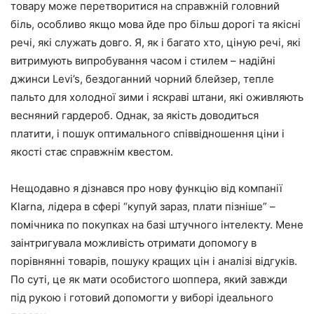
товару може перетворитися на справжній головний
біль, особливо якщо мова йде про більш дорогі та якісні
речі, які служать довго. Я, як і багато хто, ціную речі, які
витримують випробування часом і стилем – надійні
джинси Levi’s, бездоганний чорний блейзер, тепле
пальто для холодної зими і яскраві штани, які оживляють
весняний гардероб. Однак, за якість доводиться
платити, і пошук оптимального співвідношення ціни і
якості стає справжнім квестом.
Нещодавно я дізнався про нову функцію від компанії
Klarna, лідера в сфері “купуй зараз, плати пізніше” –
помічника по покупках на базі штучного інтелекту. Мене
заінтригувала можливість отримати допомогу в
порівнянні товарів, пошуку кращих цін і аналізі відгуків.
По суті, це як мати особистого шоппера, який завжди
під рукою і готовий допомогти у виборі ідеального