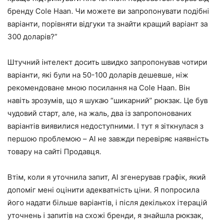
бренду Cole Haan. Чи можете ви запропонувати подібні
варіанти, порівняти відгуки та знайти кращий варіант за
300 доларів?”
Штучний інтелект досить швидко запропонував чотири
варіанти, які були на 50-100 доларів дешевше, ніж
рекомендоване мною посилання на Cole Haan. Він
навіть зрозумів, що я шукаю “шикарний” рюкзак. Це був
чудовий старт, але, на жаль, два із запропонованих
варіантів виявилися недоступними. І тут я зіткнулася з
першою проблемою – AI не завжди перевіряє наявність
товару на сайті Продавця.
Втім, коли я уточнила запит, AI згенерував графік, який
допоміг мені оцінити адекватність ціни. Я попросила
його надати більше варіантів, і після декількох ітерацій
уточнень і запитів на схожі бренди, я знайшла рюкзак,