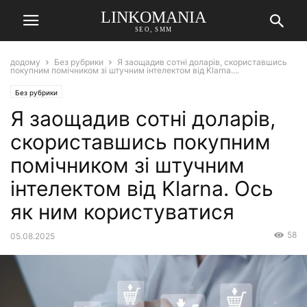
LINKOMANIA
SEO, SMM
додому
Без рубрики
Я заощадив сотні доларів, скориставшись
покупним помічником зі штучним інтелектом від Klarna....
Без рубрики
Я заощадив сотні доларів,
скориставшись покупним
помічником зі штучним
інтелектом від Klarna. Ось
як ним користуватися
58
05.08.2025