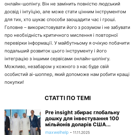
онлайн-шопінгу. Він не замінить повністю людський
досвід і інтуїцію, але може стати цінним інструментом
для тих, хто шукає способи заощадити час і гроші.
Головне – використовувати його з розумом і не забувати
про необхідність критичного мислення і повторної
перевірки інформації. У майбутньому я очікую побачити
подальший розвиток цього інструменту і його
інтеграцію з іншими сервісами онлайн-шопінгу.
Можливо, незабаром у кожного з нас буде свій
особистий ai-шоппер, який допоможе нам робити кращі
покупки!
СТАТТІ ПО ТЕМІ
Pre insight збирає глобальну
дошку для інвестування 100
мільйонів доларів США...
maxwelhelp
-
11.11.2025