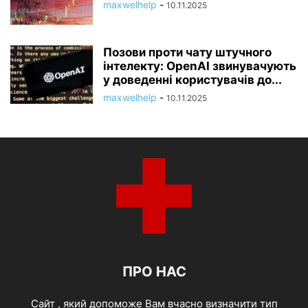
maxwelhelp
-
10.11.2025
Позови проти чату штучного
інтелекту: OpenAI звинувачують
у доведенні користувачів до...
maxwelhelp
-
10.11.2025
ПРО НАС
Cайт , який допоможе Вам вчасно визначити тип