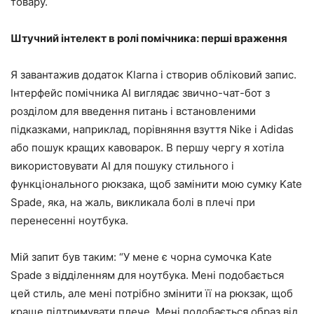
товару.
Штучний інтелект в ролі помічника: перші враження
Я завантажив додаток Klarna і створив обліковий запис.
Інтерфейс помічника AI виглядає звично-чат-бот з
розділом для введення питань і встановленими
підказками, наприклад, порівняння взуття Nike і Adidas
або пошук кращих кавоварок. В першу чергу я хотіла
використовувати AI для пошуку стильного і
функціонального рюкзака, щоб замінити мою сумку Kate
Spade, яка, на жаль, викликала болі в плечі при
перенесенні ноутбука.
Мій запит був таким: “У мене є чорна сумочка Kate
Spade з відділенням для ноутбука. Мені подобається
цей стиль, але мені потрібно змінити її на рюкзак, щоб
краще підтримувати плече. Мені подобається образ від