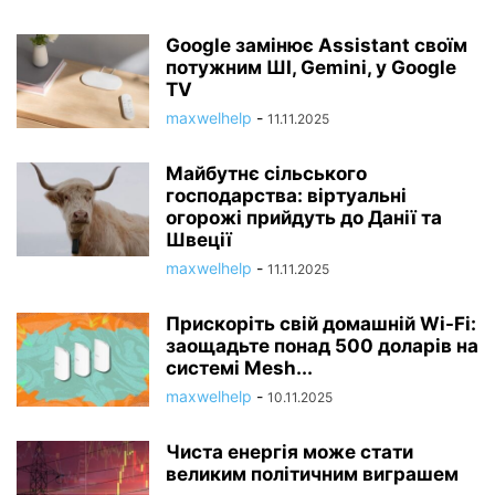
Google замінює Assistant своїм
потужним ШІ, Gemini, у Google
TV
maxwelhelp
-
11.11.2025
Майбутнє сільського
господарства: віртуальні
огорожі прийдуть до Данії та
Швеції
maxwelhelp
-
11.11.2025
Прискоріть свій домашній Wi-Fi:
заощадьте понад 500 доларів на
системі Mesh...
maxwelhelp
-
10.11.2025
Чиста енергія може стати
великим політичним виграшем