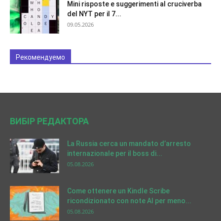
Mini risposte e suggerimenti al cruciverba
del NYT per il 7...
09.05.2026
Рекомендуемо
ВИБІР РЕДАКТОРА
La Russia cerca un mandato d’arresto
internazionale per il boss di...
05.08.2026
Come ottenere un Kindle Scribe
ricondizionato con note AI per meno...
05.08.2026