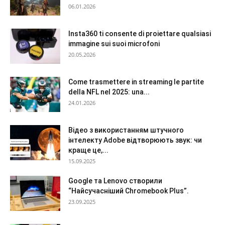
06.01.2026
Insta360 ti consente di proiettare qualsiasi
immagine sui suoi microfoni
20.05.2026
Come trasmettere in streaming le partite
della NFL nel 2025: una...
24.01.2026
Відео з використанням штучного
інтелекту Adobe відтворюють звук: чи
краще це,...
15.09.2025
Google та Lenovo створили
“Найсучасніший Chromebook Plus”.
23.09.2025