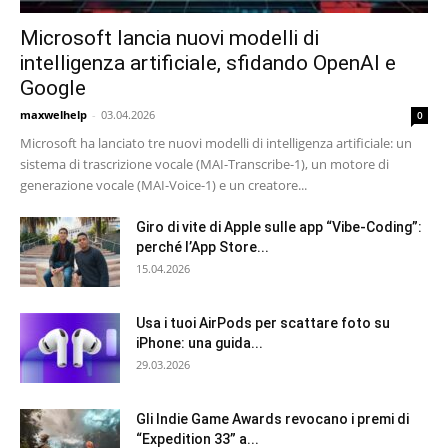
Microsoft lancia nuovi modelli di
intelligenza artificiale, sfidando OpenAI e
Google
maxwelhelp
-
03.04.2026
0
Microsoft ha lanciato tre nuovi modelli di intelligenza artificiale: un
sistema di trascrizione vocale (MAI-Transcribe-1), un motore di
generazione vocale (MAI-Voice-1) e un creatore...
Giro di vite di Apple sulle app “Vibe-Coding”:
perché l’App Store...
15.04.2026
Usa i tuoi AirPods per scattare foto su
iPhone: una guida...
29.03.2026
Gli Indie Game Awards revocano i premi di
“Expedition 33” a...