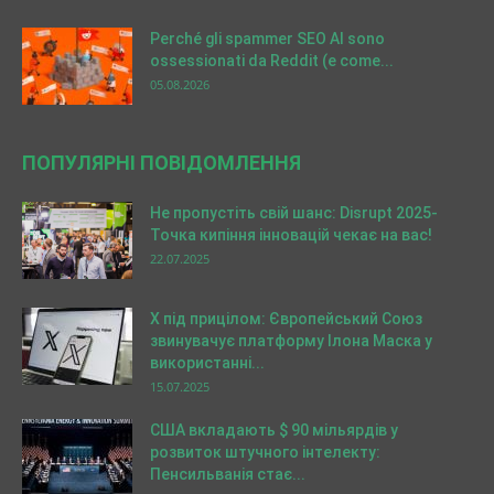
Perché gli spammer SEO AI sono
ossessionati da Reddit (e come...
05.08.2026
ПОПУЛЯРНІ ПОВІДОМЛЕННЯ
Не пропустіть свій шанс: Disrupt 2025-
Точка кипіння інновацій чекає на вас!
22.07.2025
X під прицілом: Європейський Союз
звинувачує платформу Ілона Маска у
використанні...
15.07.2025
США вкладають $ 90 мільярдів у
розвиток штучного інтелекту:
Пенсильванія стає...