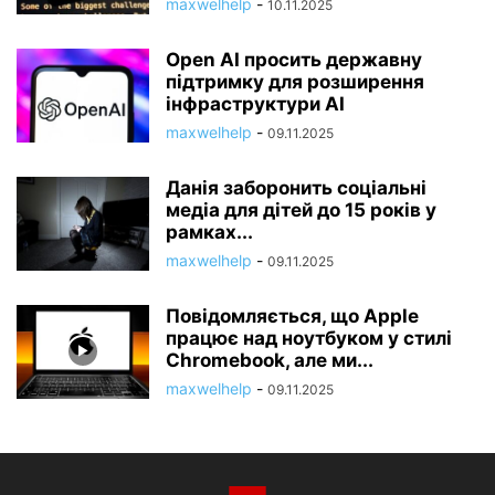
maxwelhelp
-
10.11.2025
Open AI просить державну
підтримку для розширення
інфраструктури AI
maxwelhelp
-
09.11.2025
Данія заборонить соціальні
медіа для дітей до 15 років у
рамках...
maxwelhelp
-
09.11.2025
Повідомляється, що Apple
працює над ноутбуком у стилі
Chromebook, але ми...
maxwelhelp
-
09.11.2025