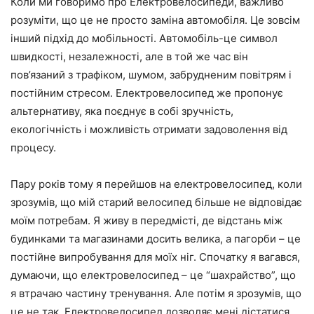
Коли ми говоримо про Електровелосипеди, важливо
розуміти, що це не просто заміна автомобіля. Це зовсім
інший підхід до мобільності. Автомобіль-це символ
швидкості, незалежності, але в той же час він
пов’язаний з трафіком, шумом, забрудненим повітрям і
постійним стресом. Електровелосипед же пропонує
альтернативу, яка поєднує в собі зручність,
екологічність і можливість отримати задоволення від
процесу.
Пару років тому я перейшов на електровелосипед, коли
зрозумів, що мій старий велосипед більше не відповідає
моїм потребам. Я живу в передмісті, де відстань між
будинками та магазинами досить велика, а пагорби – це
постійне випробування для моїх ніг. Спочатку я вагався,
думаючи, що електровелосипед – це “шахрайство”, що
я втрачаю частину тренування. Але потім я зрозумів, що
це не так. Електровелосипед дозволяє мені дістатися