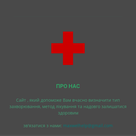
ПРО НАС
Cайт , який допоможе Вам вчасно визначити тип
захворювання, метод лікування та надовго залишатися
здоровим
зв'язатися з нами:
maxwelhelp@gmail.com