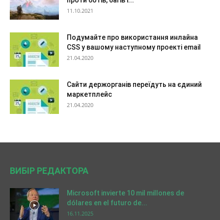
проти ботів, багів і...
11.10.2021
Подумайте про використання инлайна
CSS у вашому наступному проекті email
21.04.2020
Сайти держорганів переїдуть на єдиний
маркетплейс
21.04.2020
ВИБІР РЕДАКТОРА
Microsoft invierte 10 mil millones de
dólares en el futuro de...
16.11.2025