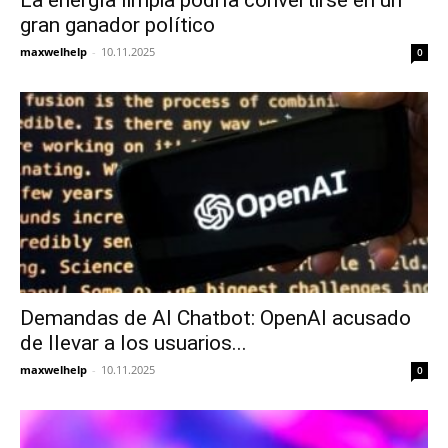
gran ganador político
maxwelhelp
-
10.11.2025
0
Demandas de AI Chatbot: OpenAI acusado
de llevar a los usuarios...
maxwelhelp
-
10.11.2025
0