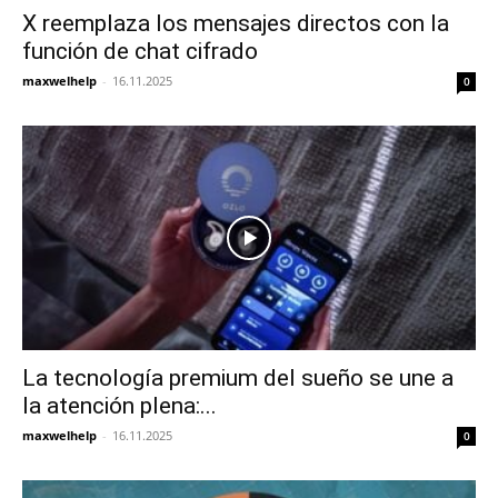
X reemplaza los mensajes directos con la
función de chat cifrado
maxwelhelp
-
16.11.2025
0
La tecnología premium del sueño se une a
la atención plena:...
maxwelhelp
-
16.11.2025
0