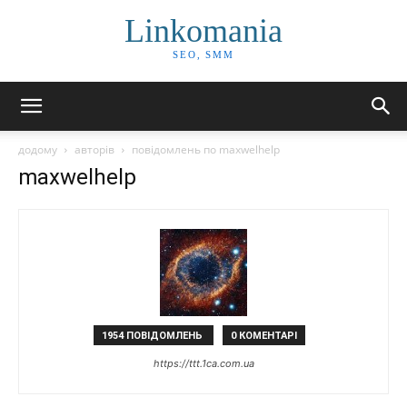
Linkomania
SEO, SMM
додому
авторів
повідомлень по maxwelhelp
maxwelhelp
1954 ПОВІДОМЛЕНЬ
0 КОМЕНТАРІ
https://ttt.1ca.com.ua