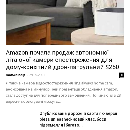
Amazon почала продаж автономної
літаючої камери спостереження для
дому-крихітний дрон-патрульний $250
maxwelhelp
-
29.09.2021
0
Літаюча камера відеоспостереження ring always home cam,
анонсована на минулорічній презентації обладнання amazon,
стала доступна для попереднього замовлення. Починаючи з 28
вересня користувачі можуть...
Опублікована дорожня карта пк-версії
bless unleashed-новий клас, боси
підземелля і багато...