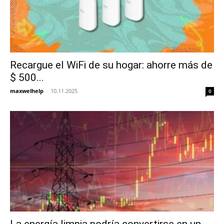
Recargue el WiFi de su hogar: ahorre más de
$ 500...
maxwelhelp
-
10.11.2025
0
La energía limpia podría convertirse en un