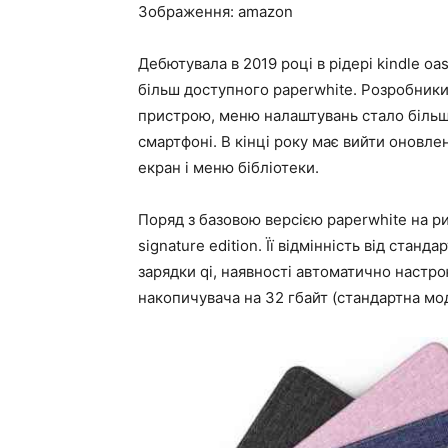
Зображення: amazon
Дебютувала в 2019 році в рідері kindle oa
більш доступного paperwhite. Розробник
пристрою, меню налаштувань стало більш
смартфоні. В кінці року має вийти оновле
екран і меню бібліотеки.
Поряд з базовою версією paperwhite на р
signature edition. Її відмінність від стан
зарядки qi, наявності автоматично настро
накопичувача на 32 гбайт (стандартна мо