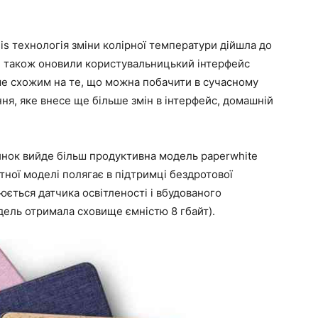
sis технологія зміни колірної температури дійшла до
и також оновили користувальницький інтерфейс
е схожим на те, що можна побачити в сучасному
ння, яке внесе ще більше змін в інтерфейс, домашній
инок вийде більш продуктивна модель paperwhite
дартної моделі полягає в підтримці бездротової
юється датчика освітленості і вбудованого
дель отримала сховище ємністю 8 гбайт).