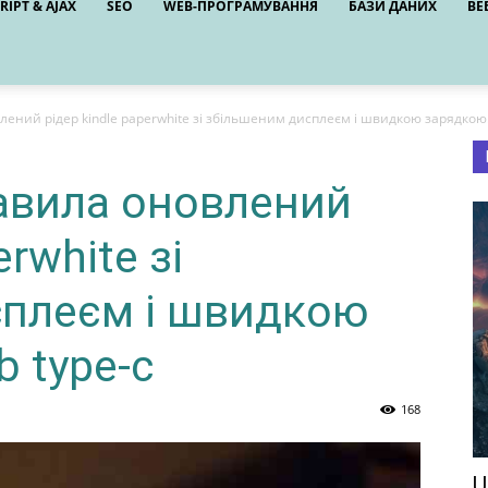
RIPT & AJAX
SEO
WEB-ПРОГРАМУВАННЯ
БАЗИ ДАНИХ
ВЕ
ений рідер kindle paperwhite зі збільшеним дисплеєм і швидкою зарядкою.
авила оновлений
erwhite зі
сплеєм і швидкою
 type-c
168
U