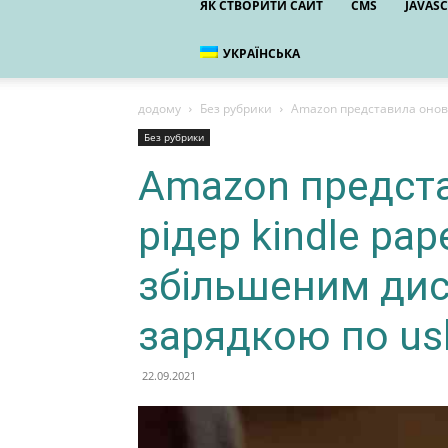
ЯК СТВОРИТИ САЙТ
CMS
JAVASC
УКРАЇНСЬКА
додому
Без рубрики
Amazon представила оновл
Без рубрики
Amazon предст
рідер kindle pap
збільшеним ди
зарядкою по usb
22.09.2021