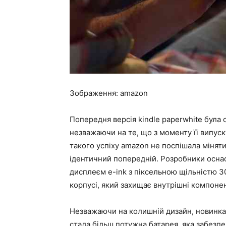
Зображення: amazon
Попередня версія kindle paperwhite була
незважаючи на те, що з моменту її випуск
такого успіху amazon не поспішала міняти
ідентичний попередній. Розробники осн
дисплеєм e-ink з піксельною щільністю 30
корпусі, який захищає внутрішні компонент
Незважаючи на колишній дизайн, новинк
стала більш потужна батарея, яка забезпе