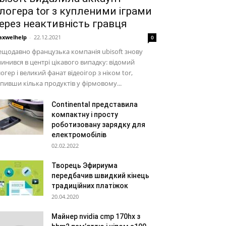
логера tor з купленими іграми
ерез неактивність гравця
xwelhelp
-
22.12.2021
0
щодавно французька компанія ubisoft знову
инився в центрі цікавого випадку: відомий
огер і великий фанат відеоігор з ніком tor,
пивши кілька продуктів у фірмовому...
Continental представила
компактну і просту
роботизовану зарядку для
електромобілів
02.02.2022
Творець Эфириума
передбачив швидкий кінець
традиційних платіжок
20.04.2020
Майнер nvidia cmp 170hx з