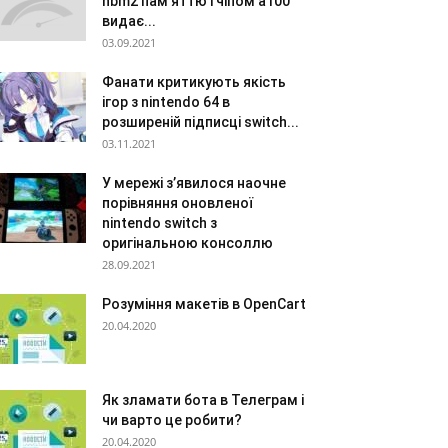
hbm2 пам’яттю і чіпом a100
видає...
03.09.2021
Фанати критикують якість
ігор з nintendo 64 в
розширеній підписці switch...
03.11.2021
У мережі з’явилося наочне
порівняння оновленої
nintendo switch з
оригінальною консоллю
28.09.2021
Розуміння макетів в OpenCart
20.04.2020
Як зламати бота в Телеграм і
чи варто це робити?
20.04.2020