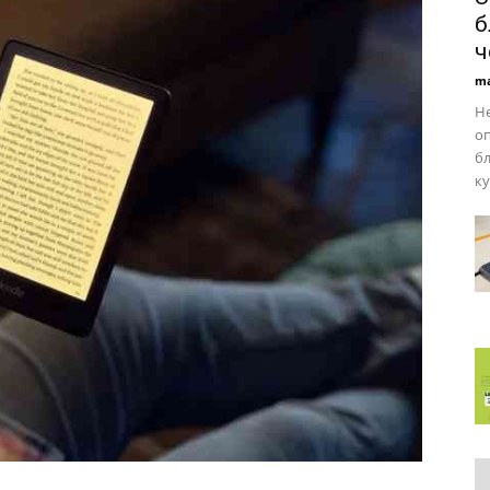
б
ч
ma
Не
оп
бл
ку