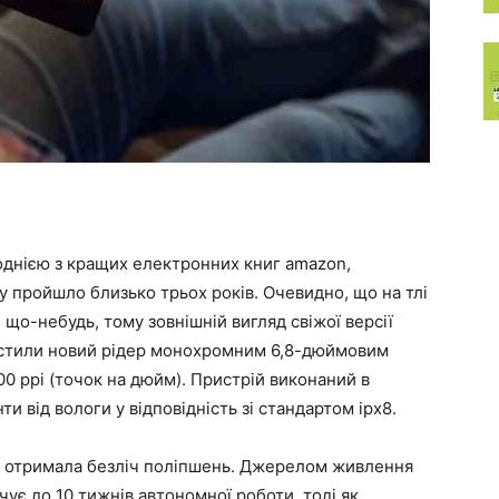
 однією з кращих електронних книг amazon,
у пройшло близько трьох років. Очевидно, що на тлі
 що-небудь, тому зовнішній вигляд свіжої версії
астили новий рідер монохромним 6,8-дюймовим
0 ppi (точок на дюйм). Пристрій виконаний в
и від вологи у відповідність зі стандартом ipx8.
а отримала безліч поліпшень. Джерелом живлення
чує до 10 тижнів автономної роботи, тоді як