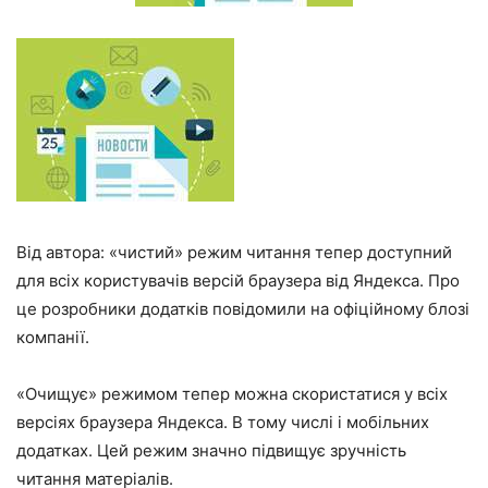
Від автора: «чистий» режим читання тепер доступний
для всіх користувачів версій браузера від Яндекса. Про
це розробники додатків повідомили на офіційному блозі
компанії.
«Очищує» режимом тепер можна скористатися у всіх
версіях браузера Яндекса. В тому числі і мобільних
додатках. Цей режим значно підвищує зручність
читання матеріалів.