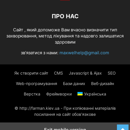
ПРО НАС
Cайт , який допоможе Вам вчасно визначити тип
захворювання, метод лікування та надовго залишатися
здоровим
зв'язатися з нами:
maxwelhelp@gmail.com
Як створити сайт
CMS
Javascript & Ajax
SEO
Web-програмування
Бази даних
Веб-дизайн
Верстка
Фреймворки
Українська
© http://farman.kiev.ua - При копіюванні матеріалів
посилання на сайт обов'язкове
Exit mobile version