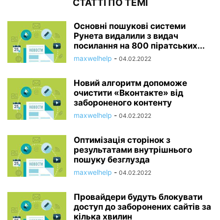
СТАТТІ ПО ТЕМІ
Основні пошукові системи
Рунета видалили з видач
посилання на 800 піратських...
maxwelhelp
-
04.02.2022
Новий алгоритм допоможе
очистити «Вконтакте» від
забороненого контенту
maxwelhelp
-
04.02.2022
Оптимізація сторінок з
результатами внутрішнього
пошуку безглузда
maxwelhelp
-
04.02.2022
Провайдери будуть блокувати
доступ до заборонених сайтів за
кілька хвилин