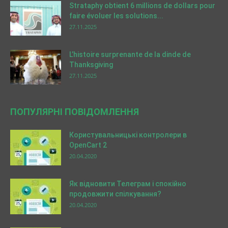
Strataphy obtient 6 millions de dollars pour
faire évoluer les solutions...
27.11.2025
L’histoire surprenante de la dinde de
Thanksgiving
27.11.2025
ПОПУЛЯРНІ ПОВІДОМЛЕННЯ
Користувальницькі контролери в
OpenCart 2
20.04.2020
Як відновити Телеграм і спокійно
продовжити спілкування?
20.04.2020