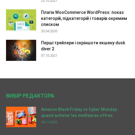
23.10.2021
Плагін WooCommerce WordPress: показ
категорій, підкатегорій і товарів окремим
списком
20.04.2020
Перші трейлери і скріншоти екшену dusk
diver 2
07.10.2021
ВИБІР РЕДАКТОРА
Amazon Black Friday vs Cyber Monday :
quand acheter les meilleures offres
28.11.2025