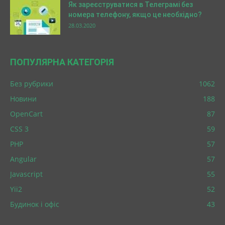
Як зареєструватися в Телеграмі без
номера телефону, якщо це необхідно?
28.03.2020
ПОПУЛЯРНА КАТЕГОРІЯ
Без рубрики
1062
Новини
188
OpenCart
87
CSS 3
59
PHP
57
Angular
57
Javascript
55
Yii2
52
Будинок і офіс
43