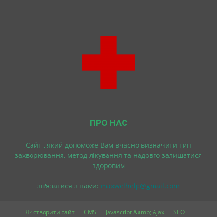
ПРО НАС
Cайт , який допоможе Вам вчасно визначити тип
захворювання, метод лікування та надовго залишатися
здоровим
зв'язатися з нами:
maxwelhelp@gmail.com
Як створити сайт
CMS
Javascript &amp; Ajax
SEO