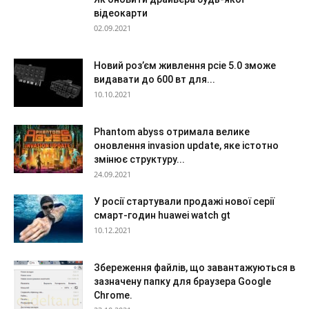
відеокарти
02.09.2021
Новий роз’єм живлення pcie 5.0 зможе
видавати до 600 вт для...
10.10.2021
Phantom abyss отримала велике
оновлення invasion update, яке істотно
змінює структуру...
24.09.2021
У росії стартували продажі нової серії
смарт-годин huawei watch gt
10.12.2021
Збереження файлів, що завантажуються в
зазначену папку для браузера Google
Chrome.