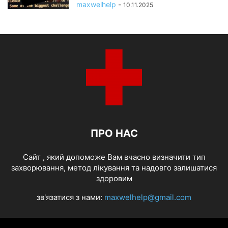
maxwelhelp
-
10.11.2025
ПРО НАС
Cайт , який допоможе Вам вчасно визначити тип
захворювання, метод лікування та надовго залишатися
здоровим
зв'язатися з нами:
maxwelhelp@gmail.com