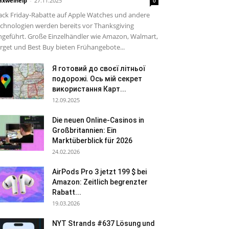
xwelhelp
-
27.11.2025
0
ack Friday-Rabatte auf Apple Watches und andere
chnologien werden bereits vor Thanksgiving
ngeführt. Große Einzelhändler wie Amazon, Walmart,
rget und Best Buy bieten Frühangebote...
Я готовий до своєї літньої
подорожі. Ось мій секрет
використання Карт...
12.09.2025
Die neuen Online-Casinos in
Großbritannien: Ein
Marktüberblick für 2026
24.02.2026
AirPods Pro 3 jetzt 199 $ bei
Amazon: Zeitlich begrenzter
Rabatt...
19.03.2026
NYT Strands #637 Lösung und