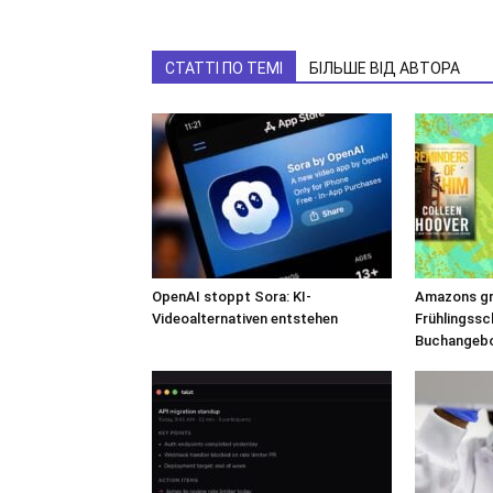
СТАТТІ ПО ТЕМІ
БІЛЬШЕ ВІД АВТОРА
OpenAI stoppt Sora: KI-
Amazons g
Videoalternativen entstehen
Frühlingssc
Buchangebo