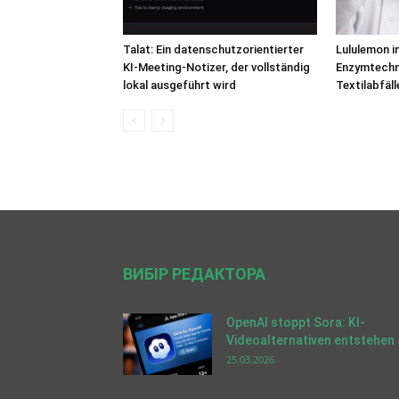
Talat: Ein datenschutzorientierter
Lululemon in
KI-Meeting-Notizer, der vollständig
Enzymtechn
lokal ausgeführt wird
Textilabfäll
ВИБІР РЕДАКТОРА
OpenAI stoppt Sora: KI-
Videoalternativen entstehen
25.03.2026