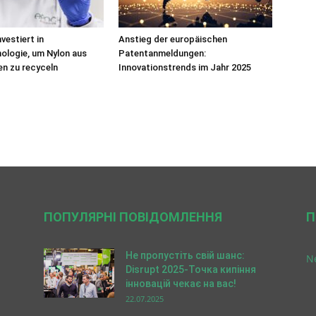
vestiert in
Anstieg der europäischen
ologie, um Nylon aus
Patentanmeldungen:
en zu recyceln
Innovationstrends im Jahr 2025
ПОПУЛЯРНІ ПОВІДОМЛЕННЯ
П
Не пропустіть свій шанс:
N
Disrupt 2025-Точка кипіння
інновацій чекає на вас!
22.07.2025