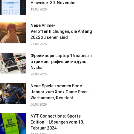
Hinweise: 30. November
19.02.2026
Neue Anime-
Veröffentlichungen, die Anfang
2025 zu sehen sind
27.02.2026
Фреймворк Laptop 16 нарешті
отримав графічний модуль
Nvidia
28.08.2025
Neue Spiele kommen Ende
Januar zum Xbox Game Pass:
Warhammer, Resident...
06.03.2026
NYT Connections: Sports
Edition – Lösungen vom 18.
Februar 2024