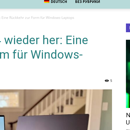
DEUTSCH
БЕЗ РУБРИКИ
er: Eine Rückkehr zur Form für Windows-Laptops
4 wieder her: Eine
rm für Windows-
5
N
U