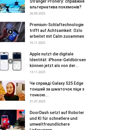
Stranger Pronery: справжня
альтернатива покемонів?
26.09.2025
Premium-Schlaftechnologie
trifft auf Achtsamkeit: Ozlo
arbeitet mit Calm zusammen
16.11.2025
Apple nutzt die digitale
Identität: iPhone-Geldbörsen
können jetzt als von der...
13.11.2025
Чи справді Galaxy S25 Edge
тонший за шматочок піци з
тонкою...
31.07.2025
DoorDash setzt auf Roboter
und KI für schnellere und
umweltfreundlichere